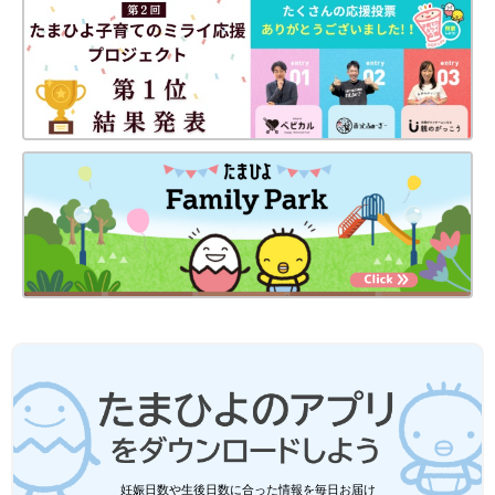
出典：Instagramアカウント「n.maru12」
こちらはn.maru12さんが一目ぼれしたという、ドット柄トップ
ス。やわらかく伸縮性のあるテレコ素材で、「肩の大きなフリル
妊娠日数や生後日数に合った情報を毎日お届け