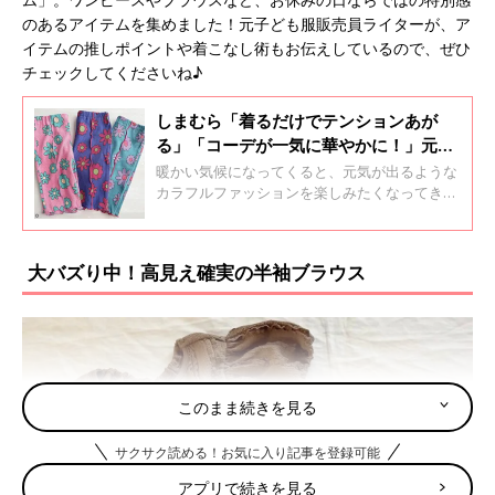
のあるアイテムを集めました！元子ども服販売員ライターが、ア
イテムの推しポイントや着こなし術もお伝えしているので、ぜひ
チェックしてくださいね♪
しまむら「着るだけでテンションあが
る」「コーデが一気に華やかに！」元子
ども服販売員ライターおすすめ★カラフ
暖かい気候になってくると、元気が出るような
ルアイテム5選
カラフルファッションを楽しみたくなってきま
すよね♪ そこで今回は、しまむらでゲットでき
るカラフルなアイテムを集めました！元子ども
服販売員ライターが、おすすめポイントやコー
大バズり中！高見え確実の半袖ブラウス
デ術もお伝えしているので、ぜひチェックして
くださいね！
このまま続きを見る
サクサク読める！お気に入り記事を登録可能
アプリで続きを見る