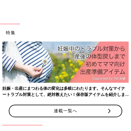
出典：Instagramアカウント「coco_days」
特集
こちらは、coco_daysさんが西松屋で即購入したというワンピー
ス。伸縮性の高い天竺（てんじく）素材でやわらかく、着心地も
◎。ウエストのリボンと、淡い花柄が魅力的なアイテムです。一
緒に写っているサンダルも、西松屋で購入したとのこと♪
今っぽスタイルが完成！サッカー生地のシャツとパ
ンツ
妊娠・出産にまつわる体の変化は多岐にわたります。そんなマイナ
ートラブル対策として、絶対教えたい！保存版アイテムを紹介しま
す。
連載一覧へ