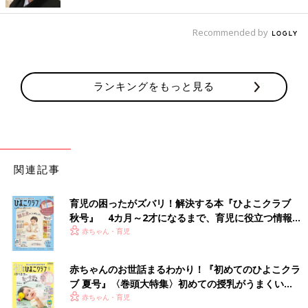
Recommended by
ランキングをもっと見る
出典：Instagramアカウント「w_yukistagram」
関連記事
w_yukistagramさんがゲットしたのは、落ち着き感のある色味が
素敵な、格子（こうし）柄のセットアップ。サッカー生地なの
育児の困ったがズバリ！解決する本『ひよこクラブ
で、軽くて通気性がよく、シワになりにくいのが特徴です◎。ト
秋号』 4カ月～2才になるまで、育児に役立つ情報が
ップスとブルマは別々にも使えるため、着まわし力もバッチリ！
いっぱい！
赤ちゃん・育児
これ1枚でコーデが完成！リボン×花柄のワンピース
赤ちゃんのお世話まるわかり！『初めてのひよこクラ
ブ 夏号』〈巻頭大特集〉初めての授乳がうまくい
く！ おっぱい・ミルクの基本と夏のトラブル 解決テ
赤ちゃん・育児