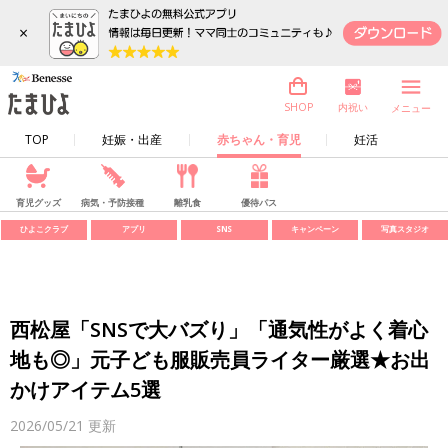
×
内祝い
SHOP
メニュー
TOP
妊娠・出産
赤ちゃん・育児
妊活
育児グッズ
病気・予防接種
離乳食
優待パス
ひよこクラブ
アプリ
SNS
キャンペーン
写真スタジオ
西松屋「SNSで大バズり」「通気性がよく着心
地も◎」元子ども服販売員ライター厳選★お出
かけアイテム5選
2026/05/21
更新