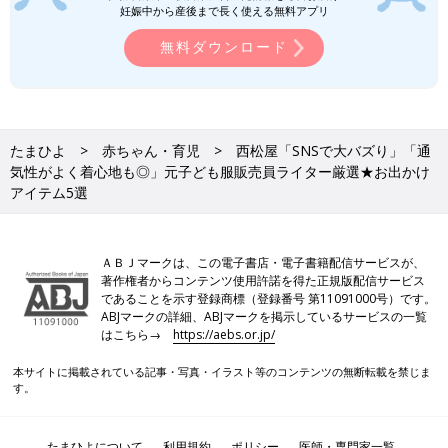
がかわいい！」とSNSでも大人気♪ フリルの下はノースリーブに
妊娠中から産後まで長く使える無料アプリ
なっており、半袖の肌着を着ると見えてしまうので、キャミソー
無料ダウンロード
ル肌着を選ぶと安心です◎。この投稿のようにショートパンツを
合わせたコーデのほか、チュールスカートやサロペットと合わせ
たスタイルもおすすめです。
しまむら「特別感を楽しめる」「大人顔
たまひよ
赤ちゃん・育児
西松屋「SNSで大バズり」「通
負けのおしゃれデザイン」元子ども服販
気性がよく着心地も◎」元子ども服販売員ライター厳選★お出かけ
売員ライター厳選★春のお出かけアイテ
今回ご紹介するのは、しまむらでゲットできる
アイテム5選
ム5選
「春のお出かけアイテム」。お休みの日に楽し
みたい、おしゃれなアイテムを集めました！元
子ども服販売員ライターが、アイテムの推しポ
イントやおすすめコーデもお伝えしているの
ＡＢＪマークは、この電子書店・電子書籍配信サービスが、
で、ぜひチェックしてくださいね♪
3COINS「新作が最高」「ママの救世
著作権者からコンテンツ使用許諾を得た正規版配信サービス
であることを示す登録商標（登録番号 第11091000号）です。
主」話題のベビー・キッズ雑貨4選
ABJマークの詳細、ABJマークを掲示しているサービスの一覧
おしゃれで機能的な商品が手頃な価格でゲット
はこちら→
https://aebs.or.jp/
できることから、SNSでも注目されている
3COINS。今回はそんな3COINSのアイテムのな
本サイトに掲載されている記事・写真・イラスト等のコンテンツの無断転載を禁じま
かから、話題のベビー・キッズ雑貨をご紹介し
す。
ます。新作も登場しているので、ぜひチェック
高クオリティでお出かけに最適なアイテムが盛りだ
してみてくださいね！
くさん♪
たまひよについて
利用規約
ポリシー
医師・専門家一覧