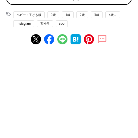
ベビー・子ども服
0歳
1歳
2歳
3歳
4歳～
Instagram
西松屋
app
出典：Instagramアカウント「chocobaby.10」
こちらはchocobaby.10さんが推す、西松屋の半袖ブラウス。立
体感のある模様が特徴的なジャガード織りで、SNSでも「高見え
する」と大バズり中！さわやかな色味のブルーも大人っぽいブラ