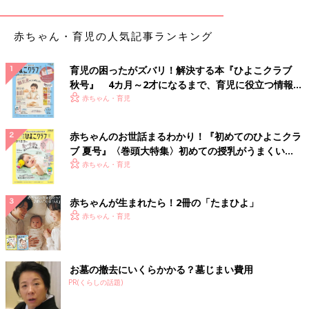
ウンも、2色買い必至のかわいさですよね♪ ややワイドなシルエ
ットのデニムパンツやホワイトパンツ、タイトスカート、ショー
トパンツと合わせたスタイルがおすすめ◎
赤ちゃん・育児の人気記事ランキング
通気性がよくベビーも安心♪ 格子柄のセットアップ
育児の困ったがズバリ！解決する本『ひよこクラブ
秋号』 4カ月～2才になるまで、育児に役立つ情報が
いっぱい！
赤ちゃん・育児
赤ちゃんのお世話まるわかり！『初めてのひよこクラ
ブ 夏号』〈巻頭大特集〉初めての授乳がうまくい
く！ おっぱい・ミルクの基本と夏のトラブル 解決テ
赤ちゃん・育児
ク
赤ちゃんが生まれたら！2冊の「たまひよ」
赤ちゃん・育児
お墓の撤去にいくらかかる？墓じまい費用
PR(くらしの話題)