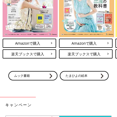
出典：Instagramアカウント「shiosanb」
shiosanbさんは、セットアップ風に着られるシャツとハーフパン
ツを発見したそう。こちらはサッカー素材のため、通気性がよく
サラっとした肌触りで、暑い時期にもぴったり！シャツはトップ
スとして1枚で着るのはもちろん、柄もののインナーを入れても
◎。エアコンの効いた室内などでの体温調節としても活躍します
♪
Amazonで購入
Amazonで購入
ビッグフリルで特別感をプラス♪ ドット柄のテレコ
楽天ブックスで購入
楽天ブックスで購入
トップス
ムック書籍
たまひよの絵本
キャンペーン