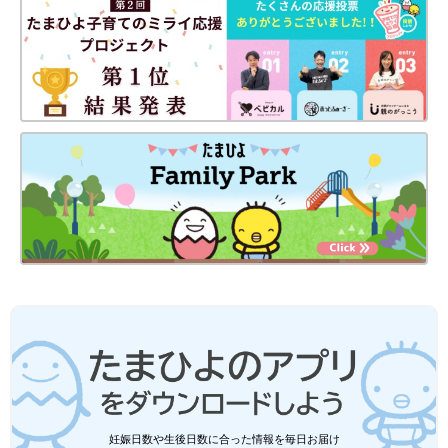
出典：Instagramアカウント「m309769」
m309769さんは、「Littc（リトシー）」とアパレルブランド
「LINK＠（リンクアット）」のコラボパンツを3色買いしたんだ
そう！長さは5分丈で、色味がかわいいのはもちろんのこと、大
きめの花柄やメロウのデザインが今っぽいですよね♪ ベーシック
なホワイトTシャツやタンクトップはもちろん、派手色トップス
と合わせるものトレンドライクでGOOD◎
プティマイン「レース・チュール・フリ
ルがかわいい！」「春夏に着せたい♪」
おすすめトップス4選
プティマインのトップスが激かわです。レース
やチュール、フリルがあしらわれており、着せ
妊娠日数や生後日数に合った情報を毎日お届け
てみたい！と思えるようなデザインばかり♪ デ