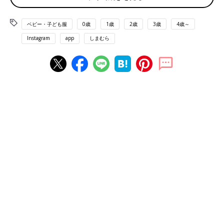
ベビー・子ども服
0歳
1歳
2歳
3歳
4歳～
Instagram
app
しまむら
出典：Instagramアカウント「kari050119」
kari050119さんは、ピンクの色味が鮮やかな花柄パンツをゲット
したそう！甘めテイストなすそのフリルと、レトロ感のあるロー