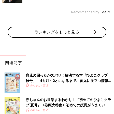
Recommended by
ランキングをもっと見る
関連記事
出典：Instagramアカウント「2141_sato」
こちらは2141_satoさんが購入した、インフルエンサー「ikiko」
育児の困ったがズバリ！解決する本『ひよこクラブ
さんとのコラボTシャツ。チューリップのお花部分は立体的なサ
秋号』 4カ月～2才になるまで、育児に役立つ情報が
ガラ刺しゅうとなっており、高クオリティなアイテムです♪ どん
いっぱい！
赤ちゃん・育児
なボトムスとも合わせやすいデザインですが、ショート丈なの
で、ロングスカートやフレアパンツなどとも相性バッチリ◎
赤ちゃんのお世話まるわかり！『初めてのひよこクラ
ブ 夏号』〈巻頭大特集〉初めての授乳がうまくい
サンリオファン必見！ハローキティ×目を引く赤色
く！ おっぱい・ミルクの基本と夏のトラブル 解決テ
赤ちゃん・育児