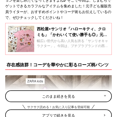
ョンを楽しみたくなってきますよね♪ そこで今回は、しまむらで
ゲットできるカラフルなアイテムを集めました！元子ども服販売
員ライターが、おすすめポイントやコーデ術もお伝えしているの
で、ぜひチェックしてくださいね！
西松屋×サンリオ「ハローキティ、クロ
ミも」「かわいくて使い勝手も◎」元子
ども服販売員ライターおすすめ★人気ア
幅広い世代から高い人気を誇る「サンリオキャ
イテム5選
ラクター」。今回は、プチプラブランドの西松
屋でゲットできる、サンリオコラボのアイテム
を集めました！元子ども服販売員ライターが、
おすすめポイントやコーデ方法などもお伝えし
存在感抜群！コーデを華やかに彩るローズ柄パンツ
ているので、ぜひチェックしてくださいね♪
このまま続きを見る
サクサク読める！お気に入り記事を登録可能
アプリで続きを見る