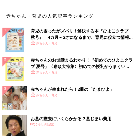
ズ柄がとってもおしゃれですよね♪ 取り入れるだけでコーデを華
やかに彩り、存在感も抜群！この投稿のようにTシャツと合わせ
赤ちゃん・育児の人気記事ランキング
たカジュアルスタイルはもちろん、レースブラウスやフリルトッ
プスと合わせて、とことん甘めによせるのも◎
育児の困ったがズバリ！解決する本『ひよこクラブ
秋号』 4カ月～2才になるまで、育児に役立つ情報が
チューリップのサガラ刺しゅうが子どもらしい♪ シ
いっぱい！
赤ちゃん・育児
ョート丈の半袖Tシャツ
赤ちゃんのお世話まるわかり！『初めてのひよこクラ
ブ 夏号』〈巻頭大特集〉初めての授乳がうまくい
く！ おっぱい・ミルクの基本と夏のトラブル 解決テ
赤ちゃん・育児
ク
赤ちゃんが生まれたら！2冊の「たまひよ」
赤ちゃん・育児
お墓の撤去にいくらかかる？墓じまい費用
PR(くらしの話題)