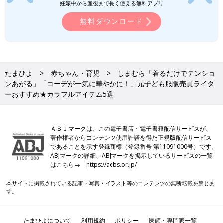
妊娠中から産後まで長く使える無料アプリ
イリー使いからお出かけ着までと、種類も豊富
なんです。今回は、そんなプティマインのおす
無料ダウンロード
すめトップスをご紹介します。
ユニクロキッズ「これはまとめ買い必
須！」「夏まで使える！」買うべきアイ
テム4選
ユニクロのキッズアイテムが、どれもかわいく
てたまりません！何枚あっても助かるTシャツ
やレギンス、シルエットのかわいいショートパ
たまひよ
赤ちゃん・育児
しまむら「着るだけでテンショ
ンツや人気のショートオールなど、どれも夏ま
ンあがる」「コーデが一気に華やかに！」元子ども服販売員ライタ
で使えるものばかり♪ 今回はそんなユニクロの
カラフルアイテムで気分もあがる♪
ーおすすめ★カラフルアイテム5選
買うべきアイテムをご紹介します。
カラフルなアイテムを取り入れたスタイルは、ここ数年で定番化
ＡＢＪマークは、この電子書店・電子書籍配信サービスが、
し、子どもらしいかわいさと、今っぽさを両立できるのが魅力。
著作権者からコンテンツ使用許諾を得た正規版配信サービス
差し色としても優秀で、シンプルなトップスに合わせるだけでぐ
であることを示す登録商標（登録番号 第11091000号）です。
っと華やかな印象に仕上がります◎。お気に入りのカラーをプラ
ABJマークの詳細、ABJマークを掲示しているサービスの一覧
スして、気分まであがるコーデを楽しんでくださいね♪
はこちら→
https://aebs.or.jp/
(文：今井あやか)
本サイトに掲載されている記事・写真・イラスト等のコンテンツの無断転載を禁じま
す。
今井あやか
3人の子どもを育てる、30代の主婦WEBライター。ブランド子ど
たまひよについて
利用規約
ポリシー
医師・専門家一覧