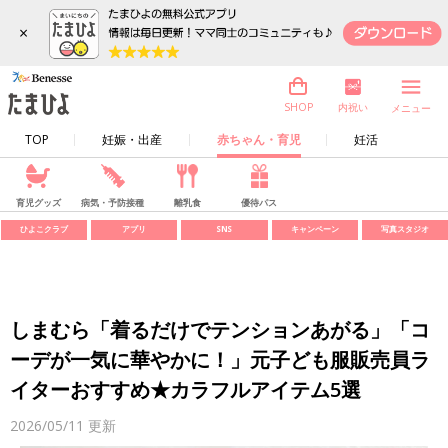
×
内祝い
SHOP
メニュー
TOP
妊娠・出産
赤ちゃん・育児
妊活
育児グッズ
病気・予防接種
離乳食
優待パス
ひよこクラブ
アプリ
SNS
キャンペーン
写真スタジオ
しまむら「着るだけでテンションあがる」「コ
ーデが一気に華やかに！」元子ども服販売員ラ
イターおすすめ★カラフルアイテム5選
2026/05/11
更新