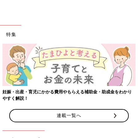
出典：Instagramアカウント「shiichan_ksn」
shiichan_ksnさんがゲットしたのは、ハローキティ×「Littc（リ
特集
トシー）」のコラボトップス。鮮やかな色味はもちろん、両サイ
ドのビッグフリルも存在感抜群ですよね♪ ショートパンツやフレ
アパンツとの相性が◎。ブラックやネイビー、グレーなどのベー
シックカラーと合わせたコーデのほか、ブルーやピンク系と合わ
せたポップなカラフルコーデもおすすめです。
キッズのストリートコーデに！配色が超絶おしゃれ
なラガーシャツ
妊娠・出産・育児にかかる費用やもらえる補助金・助成金をわかり
やすく解説！
連載一覧へ