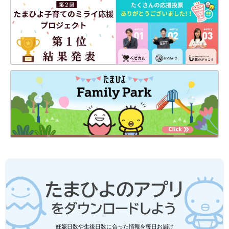
出典：Instagramアカウント「maria_r_t_y」
Maria.さんが大絶賛しているのは、ユニクロのティアードワンピ
ース。ウエストのひもを絞ると、スタイルが爆盛りされるとのこ
と！さらに、ペチコートもついており、透け対策もバッチリなん
だそうです♪ 投稿のようなキレイめスタイルのほか、スニーカー
と合わせたカジュアルスタイルもおすすめなんだとか◎
【しまむら】鮮やかなカラーが目を引く♪ 着映え確
妊娠日数や生後日数に合った情報を毎日お届け