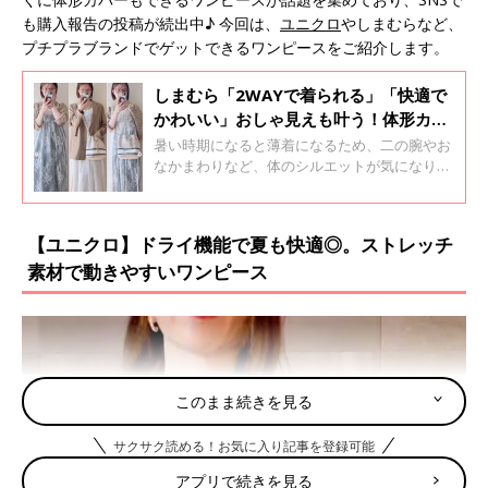
も購入報告の投稿が続出中♪ 今回は、
ユニクロ
やしまむらなど、
プチプラブランドでゲットできるワンピースをご紹介します。
しまむら「2WAYで着られる」「快適で
かわいい」おしゃ見えも叶う！体形カバ
ーアイテム4選
暑い時期になると薄着になるため、二の腕やお
なかまわりなど、体のシルエットが気になりが
ち。そこで、おしゃれを楽しみながら体形カバ
ーもできる、しまむらのアイテムをご紹介しま
す♪ ぜひチェックしてくださいね！
【ユニクロ】ドライ機能で夏も快適◎。ストレッチ
素材で動きやすいワンピース
このまま続きを見る
サクサク読める！お気に入り記事を登録可能
アプリで続きを見る