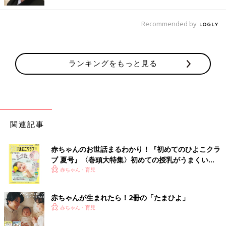
Recommended by
ランキングをもっと見る
関連記事
赤ちゃんのお世話まるわかり！『初めてのひよこクラ
ブ 夏号』〈巻頭大特集〉初めての授乳がうまくい
く！ おっぱい・ミルクの基本と夏のトラブル 解決テ
赤ちゃん・育児
ク
赤ちゃんが生まれたら！2冊の「たまひよ」
赤ちゃん・育児