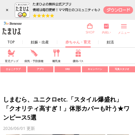
×
内祝い
SHOP
メニュー
TOP
妊娠・出産
赤ちゃん・育児
妊活
育児グッズ
病気・予防接種
離乳食
優待パス
ひよこクラブ
アプリ
SNS
キャンペーン
写真スタジオ
しまむら、ユニクロetc.「スタイル爆盛れ」
「クオリティ高すぎ！」体形カバーも叶う★ワ
ンピース5選
2026/06/01
更新