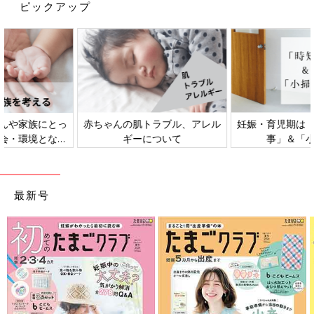
ピックアップ
妊娠・育児期は「時短テク、家
新米ママ・パパ向け「マネー講
事」＆「小掃除」
座」
出典：Instagramアカウント「eka__yo」
最新号
こちらはeka__yoさんが購入した、H＆M（エイチアンドエム）
のワンピース。花柄の刺しゅうがかわいくて、クオリティが高い
アイテムなんだとか♪ ぽわん袖とAラインのシルエットが、二の
腕やおなかまわりをカバーしてくれそうですね！
【ユニクロ】キレイめもカジュアルもOK！ペチコー
トつきワンピース