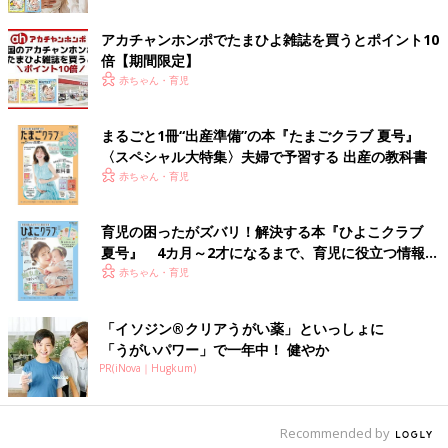
アカチャンホンポでたまひよ雑誌を買うとポイント10
倍【期間限定】
赤ちゃん・育児
まるごと1冊“出産準備”の本『たまごクラブ 夏号』
〈スペシャル大特集〉夫婦で予習する 出産の教科書
赤ちゃん・育児
育児の困ったがズバリ！解決する本『ひよこクラブ
夏号』 4カ月～2才になるまで、育児に役立つ情報が
いっぱい！
赤ちゃん・育児
出典：Instagramアカウント「_da_aco_」
「イソジン®クリアうがい薬」といっしょに
_da_aco_さんは、しまむらでドット柄ワンピースをゲットしたそ
「うがいパワー」で一年中！ 健やか
う！全体的にゆったりめのシルエットなので、おなかや脚の体形
PR(iNova｜Hugkum)
カバーが叶いそうですね♪ 二の腕が気になる場合は、半袖ジャケ
ットを羽織るのがおすすめとのこと！
Recommended by