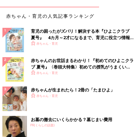
赤ちゃん・育児の人気記事ランキング
育児の困ったがズバリ！解決する本『ひよこクラブ
夏号』 4カ月～2才になるまで、育児に役立つ情報が
いっぱい！
赤ちゃん・育児
赤ちゃんのお世話まるわかり！『初めてのひよこクラ
ブ 夏号』〈巻頭大特集〉初めての授乳がうまくい
く！ おっぱい・ミルクの基本と夏のトラブル 解決テ
赤ちゃん・育児
出典：Instagramアカウント「yoko_simple_style」
ク
こちらはyoko_simple_styleさんが「絶対買うべき」と推す、ユ
赤ちゃんが生まれたら！2冊の「たまひよ」
ニクロのワンピース。体形カバーができるストレッチ素材で、汗
赤ちゃん・育児
が乾きやすいドライ機能もついてるとのこと♪ 1枚での着用はも
ちろん、シャツやカーディガンと合わせたコーデも素敵なんだそ
うです◎
お墓の撤去にいくらかかる？墓じまい費用
PR(くらしの話題)
【しまむら】大人かわいいを叶える！ドット柄ワン
ピース