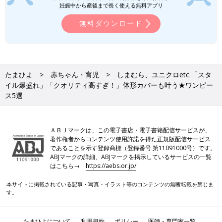
妊娠中から産後まで長く使える無料アプリ
実のワンピース
無料ダウンロード
たまひよ
赤ちゃん・育児
しまむら、ユニクロetc.「スタ
イル爆盛れ」「クオリティ高すぎ！」体形カバーも叶う★ワンピー
ス5選
ＡＢＪマークは、この電子書店・電子書籍配信サービスが、
著作権者からコンテンツ使用許諾を得た正規版配信サービス
であることを示す登録商標（登録番号 第11091000号）です。
ABJマークの詳細、ABJマークを掲示しているサービスの一覧
はこちら→
https://aebs.or.jp/
本サイトに掲載されている記事・写真・イラスト等のコンテンツの無断転載を禁じま
す。
たまひよについて
利用規約
ポリシー
医師・専門家一覧