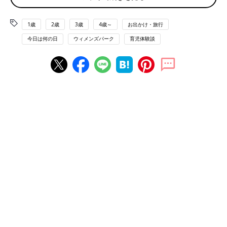
みたいです」
1歳
2歳
3歳
4歳～
お出かけ・旅行
「花火でも大泣きの怖がりな息子。プレミアムスクリーンでの上
映だったので、２人掛けのソファタイプを指定。暗くてもぴった
今日は何の日
ウィメンズパーク
育児体験談
りくっついていられたので怖くなかったみたい」
後ろの席の迷惑にならないようなら、おひざに座らせても安心す
るかもしれません。
「4歳で映画館。家で前作の映画を観せてみて、おとなしく最後
まで観られたので『よし、いける！』と、連れて行きました」
どのくらいの時間集中できるか、予行練習をかねて前作を観せる
方法、いいですね！
「ポップコーンでおとなしくさせていました。朝食を少なめにし
て朝一番の回に行き、ポップコーンでお腹いっぱいにさせる作戦
が成功しました」
ポップコーンやお菓子があれば、成功率アップ！