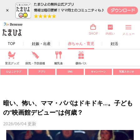
×
内祝い
SHOP
メニュー
TOP
妊娠・出産
赤ちゃん・育児
妊活
育児グッズ
病気・予防接種
離乳食
優待パス
ひよこクラブ
アプリ
SNS
キャンペーン
写真スタジオ
暗い、怖い、ママ・パパはドキドキ...。子ども
の“映画館デビュー”は何歳？
2026/06/04
更新