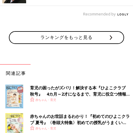
初めて過ごす一人の夜【育児なめてまし
た日記シーズン2 #79】
Recommended by
突然「蜂窩織炎（ほうかしきえん）」で入院す
ることになったゆき。昨日までは普通の毎日を
送っていて、この日だって一緒にお風呂に入っ
て、一緒に大好きな絵本を読んで、一緒に寝れ
ランキングをもっと見る
ると当たり前に思っていたのに…
■文中のコメントはすべて、『ウィメンズパーク』（2022年1月
末まで）の投稿からの抜粋です。
※この記事は「たまひよONLINE」で過去に公開されたもので
す。
※記事の内容は記事執筆当時の情報であり、現在と異なる場合が
関連記事
あります。
育児の困ったがズバリ！解決する本『ひよこクラブ
秋号』 4カ月～2才になるまで、育児に役立つ情報が
いっぱい！
赤ちゃん・育児
赤ちゃんのお世話まるわかり！『初めてのひよこクラ
ブ 夏号』〈巻頭大特集〉初めての授乳がうまくい
く！ おっぱい・ミルクの基本と夏のトラブル 解決テ
赤ちゃん・育児