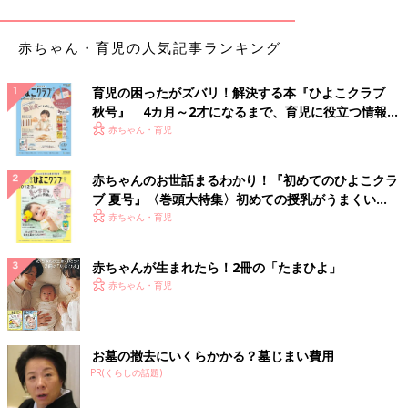
「最初の予告の番宣は大人向けが多いので、そこでビビッて号
泣。初めてならギリギリに入ることをオススメします」
赤ちゃん・育児の人気記事ランキング
「
2歳
の息子はとてもビビりなので、泣き出したら出られるよう
育児の困ったがズバリ！解決する本『ひよこクラブ
に出入口から一番近い席で観ました」
秋号』 4カ月～2才になるまで、育児に役立つ情報が
いっぱい！
赤ちゃん・育児
「仮面ライダーを
3歳
で観に行きました。最初に部屋が暗くなっ
て泣く子、敵が出てくるシーンで泣いてる子もいました。もし、
赤ちゃんのお世話まるわかり！『初めてのひよこクラ
ずーっと泣いてるようなら一旦、外へ出る勇気も持って下さい。
ブ 夏号』〈巻頭大特集〉初めての授乳がうまくい
他の人の迷惑にもなるし、何より泣き続けてる子が可哀想なの
く！ おっぱい・ミルクの基本と夏のトラブル 解決テ
赤ちゃん・育児
で」
ク
映画館によっては、赤ちゃん連れでも安心して参加できる「映画
赤ちゃんが生まれたら！2冊の「たまひよ」
デビュー」向けの上映回を実施している場合もあります。
赤ちゃん・育児
「泣いたらどうしよう…」という不安がある方こそ、こうした企
画から一歩踏み出してみるのもおすすめです。
赤ちゃん・ママ・パパ、それぞれのペースで映画館が“楽しい場
お墓の撤去にいくらかかる？墓じまい費用
所”になりますように。
PR(くらしの話題)
（文・井上裕紀子）