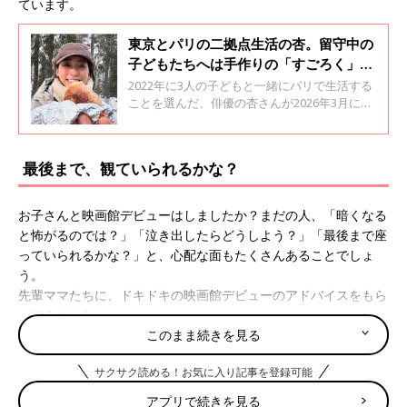
ています。
東京とパリの二拠点生活の杏。留守中の
子どもたちへは手作りの「すごろく」や
「メッセージカード」。子育ての工夫と
2022年に3人の子どもと一緒にパリで生活する
自分時間の過ごし方
ことを選んだ、俳優の杏さんが2026年3月にフ
ランス・パリでの子育てのきっかけとなった旅
のことと、日々のことを綴ったエッセイを２冊
同時に発売しました。杏さんに、双子・年子を
最後まで、観ていられるかな？
育てる毎日で感じていることや、子育ての合間
に楽しんでいることについて聞きました。全2
回のインタビューの後編です。
お子さんと映画館デビューはしましたか？まだの人、「暗くなる
と怖がるのでは？」「泣き出したらどうしよう？」「最後まで座
っていられるかな？」と、心配な面もたくさんあることでしょ
う。
先輩ママたちに、ドキドキの映画館デビューのアドバイスをもら
ってみました。
このまま続きを見る
「家で、映画一本分くらいを集中して観られるようになった年長
サクサク読める！お気に入り記事を登録可能
の頃に行きました。『もし怖くなったら無理しないで言ってね。
直ぐに出られるからね』って、声かけしておくだけでも安心した
アプリで続きを見る