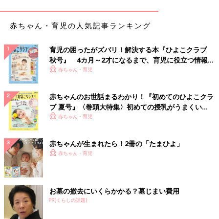
「最初の予告の番宣は大人向けが多いので、そこでビビッて号
泣。初めてならギリギリに入ることをオススメします」
赤ちゃん・育児の人気記事ランキング
「
2歳
の息子はとてもビビりなので、泣き出したら出られるよう
育児の困ったがズバリ！解決する本『ひよこクラブ
に出入口から一番近い席で観ました」
秋号』 4カ月～2才になるまで、育児に役立つ情報が
いっぱい！
赤ちゃん・育児
「仮面ライダーを
3歳
で観に行きました。最初に部屋が暗くなっ
て泣く子、敵が出てくるシーンで泣いてる子もいました。もし、
赤ちゃんのお世話まるわかり！『初めてのひよこクラ
ずーっと泣いてるようなら一旦、外へ出る勇気も持って下さい。
ブ 夏号』〈巻頭大特集〉初めての授乳がうまくい
他の人の迷惑にもなるし、何より泣き続けてる子が可哀想なの
く！ おっぱい・ミルクの基本と夏のトラブル 解決テ
赤ちゃん・育児
で」
ク
映画館によっては、赤ちゃん連れでも安心して参加できる「映画
赤ちゃんが生まれたら！2冊の「たまひよ」
デビュー」向けの上映回を実施している場合もあります。
赤ちゃん・育児
「泣いたらどうしよう…」という不安がある方こそ、こうした企
画から一歩踏み出してみるのもおすすめです。
赤ちゃん・ママ・パパ、それぞれのペースで映画館が“楽しい場
お墓の撤去にいくらかかる？墓じまい費用
所”になりますように。
PR(くらしの話題)
（文・井上裕紀子）