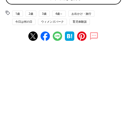
みたいです」
1歳
2歳
3歳
4歳～
お出かけ・旅行
「花火でも大泣きの怖がりな息子。プレミアムスクリーンでの上
映だったので、２人掛けのソファタイプを指定。暗くてもぴった
今日は何の日
ウィメンズパーク
育児体験談
りくっついていられたので怖くなかったみたい」
後ろの席の迷惑にならないようなら、おひざに座らせても安心す
るかもしれません。
「4歳で映画館。家で前作の映画を観せてみて、おとなしく最後
まで観られたので『よし、いける！』と、連れて行きました」
どのくらいの時間集中できるか、予行練習をかねて前作を観せる
方法、いいですね！
「ポップコーンでおとなしくさせていました。朝食を少なめにし
て朝一番の回に行き、ポップコーンでお腹いっぱいにさせる作戦
が成功しました」
ポップコーンやお菓子があれば、成功率アップ！