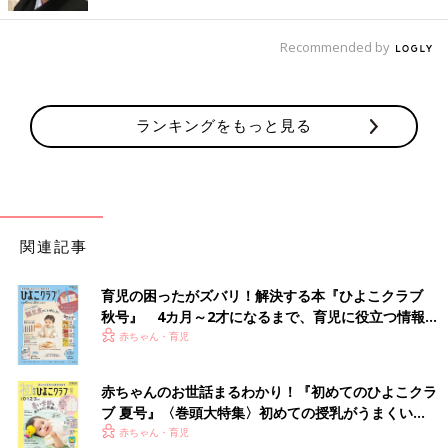
初めて過ごす一人の夜【育児なめてまし
た日記シーズン2 #79】
Recommended by
突然「蜂窩織炎（ほうかしきえん）」で入院す
ることになったゆき。昨日までは普通の毎日を
送っていて、この日だって一緒にお風呂に入っ
て、一緒に大好きな絵本を読んで、一緒に寝れ
ランキングをもっと見る
ると当たり前に思っていたのに…
■文中のコメントはすべて、『ウィメンズパーク』（2022年1月
末まで）の投稿からの抜粋です。
※この記事は「たまひよONLINE」で過去に公開されたもので
す。
※記事の内容は記事執筆当時の情報であり、現在と異なる場合が
関連記事
あります。
育児の困ったがズバリ！解決する本『ひよこクラブ
秋号』 4カ月～2才になるまで、育児に役立つ情報が
いっぱい！
赤ちゃん・育児
赤ちゃんのお世話まるわかり！『初めてのひよこクラ
ブ 夏号』〈巻頭大特集〉初めての授乳がうまくい
く！ おっぱい・ミルクの基本と夏のトラブル 解決テ
赤ちゃん・育児