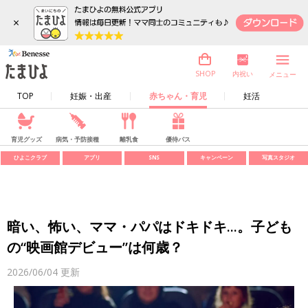
×
内祝い
SHOP
メニュー
TOP
妊娠・出産
赤ちゃん・育児
妊活
育児グッズ
病気・予防接種
離乳食
優待パス
ひよこクラブ
アプリ
SNS
キャンペーン
写真スタジオ
暗い、怖い、ママ・パパはドキドキ...。子ども
の“映画館デビュー”は何歳？
2026/06/04
更新