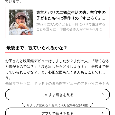
ています。
東京とパリの二拠点生活の杏。留守中の
子どもたちへは手作りの「すごろく」や
「メッセージカード」。子育ての工夫と
2022年に3人の子どもと一緒にパリで生活する
自分時間の過ごし方
ことを選んだ、俳優の杏さんが2026年3月にフ
ランス・パリでの子育てのきっかけとなった旅
のことと、日々のことを綴ったエッセイを２冊
同時に発売しました。杏さんに、双子・年子を
最後まで、観ていられるかな？
育てる毎日で感じていることや、子育ての合間
に楽しんでいることについて聞きました。全2
回のインタビューの後編です。
お子さんと映画館デビューはしましたか？まだの人、「暗くなる
と怖がるのでは？」「泣き出したらどうしよう？」「最後まで座
っていられるかな？」と、心配な面もたくさんあることでしょ
う。
先輩ママたちに、ドキドキの映画館デビューのアドバイスをもら
ってみました。
このまま続きを見る
「家で、映画一本分くらいを集中して観られるようになった年長
サクサク読める！お気に入り記事を登録可能
の頃に行きました。『もし怖くなったら無理しないで言ってね。
直ぐに出られるからね』って、声かけしておくだけでも安心した
アプリで続きを見る