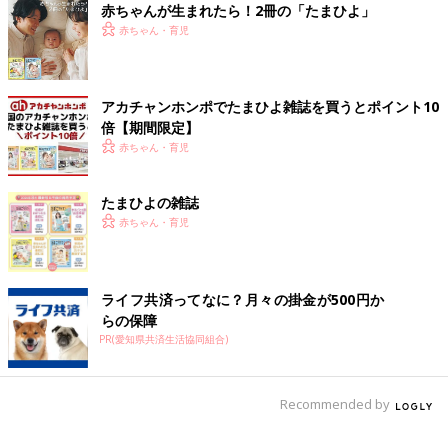
赤ちゃんが生まれたら！2冊の「たまひよ」
赤ちゃん・育児
アカチャンホンポでたまひよ雑誌を買うとポイント10
倍【期間限定】
赤ちゃん・育児
たまひよの雑誌
赤ちゃん・育児
ライフ共済ってなに？月々の掛金が500円か
らの保障
PR(愛知県共済生活協同組合)
Recommended by