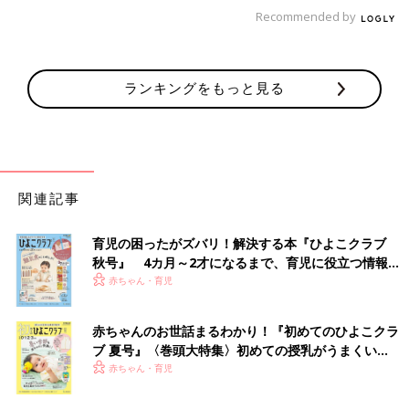
も。そこで、この記事では管理栄養士が手軽に
Recommended by
■文中のコメントはすべて、『ウィメンズパーク』（2022年1月
作れる時短ランチアイデアをご紹介します。
末まで）の投稿からの抜粋です。
※この記事は「たまひよONLINE」で過去に公開されたもので
す。
ランキングをもっと見る
※記事の内容は記事執筆当時の情報であり、現在と異なる場合が
あります。
関連記事
育児の困ったがズバリ！解決する本『ひよこクラブ
秋号』 4カ月～2才になるまで、育児に役立つ情報が
いっぱい！
赤ちゃん・育児
赤ちゃんのお世話まるわかり！『初めてのひよこクラ
ブ 夏号』〈巻頭大特集〉初めての授乳がうまくい
く！ おっぱい・ミルクの基本と夏のトラブル 解決テ
赤ちゃん・育児
ク