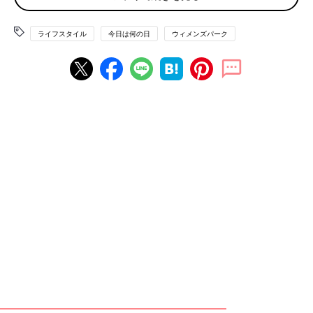
「タイヤについたハンドル部分を両手でもって腕立て伏せの姿勢
でタイヤを前に転がして体を伸ばし、自分の腹筋を使って元に戻
ライフスタイル
今日は何の日
ウィメンズパーク
す健康器具。腹筋がないから、ただの一度も戻れず、ただ伸びた
だけ…」
これ、わが家にもあります。そして、過去に一度も戻ったことは
ありません。
「腹筋のローラーは、夫が使わず床に放置するため、私がつまず
いて足の指を負傷。捨てたいけど、夫はやるって言い張るし…」
捨てたら自分に負けるような気がするんですよね。二度とやらな
いくせに！
「ロデオボーイはただのイス」
はい！これもあります。わが家はロデオボーイの上に洋服が山積
みとなり、その全貌がまったく見えません。
「バランスボールで乗り物酔い…。テレビを観ながら体幹を鍛え
ようと購入したものの、激しく酔いました」
ママ友の家に遊びに行くと、所有率が高い健康グッズのひとつ。
どのママも健康グッズとしてはほとんど機能させていないけれ