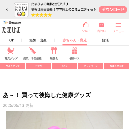
×
内祝い
SHOP
メニュー
TOP
妊娠・出産
赤ちゃん・育児
妊活
育児グッズ
病気・予防接種
離乳食
優待パス
ひよこクラブ
アプリ
SNS
キャンペーン
写真スタジオ
あ～！ 買って後悔した健康グッズ
2026/06/13
更新