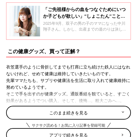
「ご先祖様からの血をつなぐためにいつ
か子どもが欲しい」“しょこたん”こと中
川翔子、卵子凍結から2年後に不妊治療
2025年9月、双子の男の子のママになった中川
をスタート
翔子さん。しかし、出産までの道のりは決して
平坦ではありませんでした。37才での結婚、そ
の後すぐに始めた不妊治療…。 流産というつら
い経験をしながらも前を向いて歩み続けた中川
この健康グッズ、買って正解？
さんが、妊活期間を振り返ります。 中川翔子さ
んの妊活振り返りインタビュー。 今回お届けす
る＜前編＞では、卵子凍結から結婚・不妊治療
衣笠選手のように骨折してまでも打席に立ち続けた鉄人にはなれ
へトライするまでのお話しを、妊活たまごクラ
ないけれど、せめて健康は維持していきたいものです。
ブがお聞きしました。
先輩ママたちも、サプリや健康法を生活に取り入れて健康維持に
努めているようです。
そこで手を出すのが健康グッズ。通販番組を観ていると、すごく
効果があるようでつい購入。そして、後悔…。粗大ごみへ…。
「健康のために家庭用トランポリンを買いました！子どもたちは
このまま続きを見る
大はしゃぎ！よぉ～し、ママも！と。すると、飛ぶたびにチビる
っ！経産婦には不向きでした」
サクサク読める！お気に入り記事を登録可能
骨盤底筋も鍛えましょう！
アプリで続きを見る