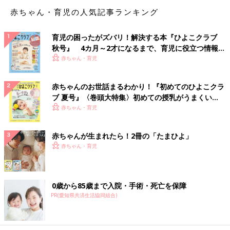
ど、赤ちゃんを抱っこしてボールに座ってぼよんぼよんするとす
赤ちゃん・育児の人気記事ランキング
ぐ眠るという、別の意味で優れたお世話グッズとして活躍してい
ます。
育児の困ったがズバリ！解決する本『ひよこクラブ
秋号』 4カ月～2才になるまで、育児に役立つ情報が
「バイクサイクル、やり過ぎて痔になりました！」
いっぱい！
赤ちゃん・育児
おしりには不健康グッズのようですね。何事もやりすぎはいけま
せん。
赤ちゃんのお世話まるわかり！『初めてのひよこクラ
ブ 夏号』〈巻頭大特集〉初めての授乳がうまくい
「ぶらさがり健康器は、衣類ハンガーとして活躍しています」
く！ おっぱい・ミルクの基本と夏のトラブル 解決テ
赤ちゃん・育児
「鉄棒は、物干し」
ク
粗大ごみとして捨てるのは悔しい！健康器具の第二の人生、大事
赤ちゃんが生まれたら！2冊の「たまひよ」
ですね。
赤ちゃん・育児
（文・井上裕紀子）
ママ・パパを悩ます休日のランチ問題。
0歳から85歳まで入院・手術・死亡を保障
子どもが喜ぶ休日のランチをさっと手軽
PR(愛知県共済生活協同組合)
に。プロが教える時短術！
休日のランチタイム、子どもたちが喜ぶおいし
い料理を作りたい、と思うママやパパは多いこ
とでしょう。しかし、なにかと忙しい休日に、
料理に手間や時間がかけられないということ