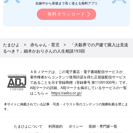
妊娠中から産後まで長く使える無料アプリ
無料ダウンロード
たまひよ
赤ちゃん・育児
「大殺界での戸建て購入は見送
るべき？」細木かおりさんの人生相談193回
ＡＢＪマークは、この電子書店・電子書籍配信サービスが、
著作権者からコンテンツ使用許諾を得た正規版配信サービス
であることを示す登録商標（登録番号 第11091000号）です。
ABJマークの詳細、ABJマークを掲示しているサービスの一覧
はこちら→
https://aebs.or.jp/
本サイトに掲載されている記事・写真・イラスト等のコンテンツの無断転載を禁じま
す。
たまひよについて
利用規約
ポリシー
医師・専門家一覧