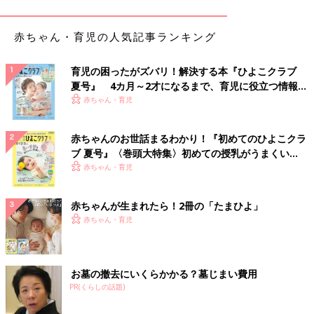
もしどうしても待てない場合は、好運気であるあなた名義で購入
されるとよいでしょう。
赤ちゃん・育児の人気記事ランキング
そして、末永くよい関係性を継続する努力をしていってほしいと
育児の困ったがズバリ！解決する本『ひよこクラブ
思います。とくに土星人のあなたと火星人のご主人は、どちらも
夏号』 4カ月～2才になるまで、育児に役立つ情報が
プライドが高い者同士。意地の張り合いになってしまうと、衝突
いっぱい！
赤ちゃん・育児
してしまいますから、相手の声に耳を傾ける余裕を持ち、譲り合
いの気持ちを大切にしながら、お過ごしいただければと思いま
赤ちゃんのお世話まるわかり！『初めてのひよこクラ
す。
ブ 夏号』〈巻頭大特集〉初めての授乳がうまくい
く！ おっぱい・ミルクの基本と夏のトラブル 解決テ
赤ちゃん・育児
細木かおり先生への相談を募集します！
ク
ご自身のこと、子育てのこと、パートナーとのこと、ママ友との
赤ちゃんが生まれたら！2冊の「たまひよ」
こと、仕事のことなど、たまひよ読者皆さんのさまざまな悩みに
赤ちゃん・育児
対して、【六星占術】をもとに細木かおり先生からアドバイスを
いただけます。いただいた相談内容から先生が選んだお悩みにア
ドバイスをいただき、たまひよの記事として公開される予定で
お墓の撤去にいくらかかる？墓じまい費用
す。
PR(くらしの話題)
※すべてのお悩みにお答えすることはできませんのでご了承くだ
さい。