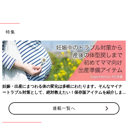
運命』など多数。YouTube「細木かおりチャンネル」
（
https://www.youtube.com/@kaori_channel
）では六星占術に
関する知識や活用方法などを配信し、その収益全額をスマイルプ
ロジェクトに寄付している。
特集
■個人鑑定のお申込み方法などは、公式ホームページ：
https://officehosoki.com
■毎日の運気、各種お知らせは、公式LINEアカウント六星占術公
式 @hosokikaori
https://lin.ee/ztZp2wv
■日々の活動はインスタグラム（kaori_hosoki_official）にて配信
中
https://www.instagram.com/kaori_hosoki_official/
■六星占術の活用方法などをYouTube「細木かおりチャンネル」
妊娠・出産にまつわる体の変化は多岐にわたります。そんなマイナ
にて配信中：
ートラブル対策として、絶対教えたい！保存版アイテムを紹介しま
https://www.youtube.com/channel/UCrqbTAs-
す。
OqW0ywKdQDAnQOg
連載一覧へ
■六星占術占いサイト 細木数子 細木かおり：
https://www.6sei.net/
■六星占術実践スクール：
https://www.6sei.net/school/introduction/