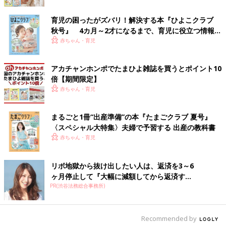
育児の困ったがズバリ！解決する本『ひよこクラブ
秋号』 4カ月～2才になるまで、育児に役立つ情報が
いっぱい！
赤ちゃん・育児
アカチャンホンポでたまひよ雑誌を買うとポイント10
倍【期間限定】
細木かおり（ほそきかおり）
赤ちゃん・育児
1978年12月11日生まれ。一男二女の母であり、三人の孫を持
つ。母・細木数子のマネージャー兼アシスタントを経て、六星占
まるごと1冊“出産準備”の本『たまごクラブ 夏号』
術の継承者に。
〈スペシャル大特集〉夫婦で予習する 出産の教科書
六星占術と自身の人生経験を活かし、経営相談から恋愛、家族の
赤ちゃん・育児
人間関係の相談まで幅広く人生に寄り添うアドバイスを提供して
いる。対面にて直接相談者の話を聞く個人鑑定に加え、延べ
1500万人が利用する六星占術公式占いサイト
リボ地獄から抜け出したい人は、返済を3～6
（
https://www.6sei.net/
）を監修。
ヶ月停止して『大幅に減額してから返済す...
「衣食住」が人生の基本との考えから、アパレルブランド、無農
PR(渋谷法務総合事務所)
薬野菜サブスクや「子どもたちが笑顔になる社会の実現」を目指
す【スマイルプロジェクト】を始動するなど多方面で活動中。雑
誌連載も抱え、著書に毎年出版する『六星占術による あなたの
Recommended by