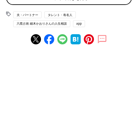
相談者 土星人＋
夫・パートナー
タレント・有名人
夫：火星人－
六星占術 細木かおりさんの人生相談
app
最も重視するのは、“名義人の年運”
“大殺界”を理由に、お母様が
住宅
の購入を反対されているのです
ね。
お母様がおっしゃるとおり、六星占術では、大殺界中に住宅を購
入することはおすすめしておりません。なぜなら、人生の冬の時
期である“大殺界”期間中に、住宅を購入してしまうと、本来であ
ればご家族の幸せの基盤となるはずの家が、逆に家族に禍をもた
らしてしまうなど、ご家族の元に根付かなくなってしまう恐れが
出てくるからです。
ただ、住宅の購入の際、最も重視するのは、“名義人の年運”で
す。よって、もしご主人が名義人となられるのであれば、お母様
がおっしゃるとおり、購入は先送りすることをおすすめいたしま
すが、あなた自身は今年から3年間続く好運気に入っています。