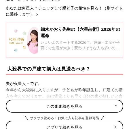
あなたは何星人？チェックして親と子の相性を見る！（別サイト
に遷移します）
細木かおり先生の【六星占術】2026年の
運命
いよいよスタートする2026年。妊娠・出産や子
育てで生活が大きく変わりそうな人も多いので
はないでしょうか。 今回、六星占術で有名な細
木かおり先生に、あなたの2026年がどんな年に
なるか運命星ごとに教えてもらいました。
大殺界での戸建て購入は見送るべき？
夫が火星人－です。
今年から大殺界に入りますが、子どもが昨年誕生し、戸建ての購
入を考えております。夫は賃貸よりも早く自分の家が欲しいと言
いますが、私の母が、「大殺界が明けるまで購入を延ばしたほう
このまま続きを見る
がいい」と現時点での購入を反対してきます。
条件がよければ私も購入したいと思っていますが、見送るべきで
サクサク読める！お気に入り記事を登録可能
しょうか。
アプリで続きを見る
（みかん：女性）