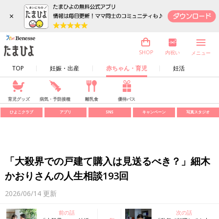
×
内祝い
SHOP
メニュー
TOP
妊娠・出産
赤ちゃん・育児
妊活
育児グッズ
病気・予防接種
離乳食
優待パス
ひよこクラブ
アプリ
SNS
キャンペーン
写真スタジオ
「大殺界での戸建て購入は見送るべき？」細木
かおりさんの人生相談193回
2026/06/14
更新
前の話
次の話