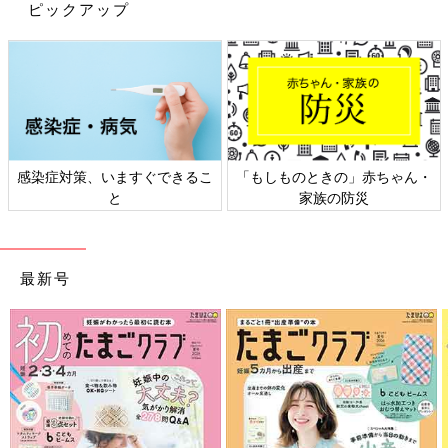
ピックアップ
2026年の運命と相性
前の話
次の話
「大殺界。いつ結婚
一覧
「乱気で転職しても大
や同棲をするべきで
丈夫？」細木かおりさ
しょうか？」細木か
んの人生相談194回
おりさんの人生相談
192回
感染症対策、いますぐできるこ
「もしものときの」赤ちゃん・
と
家族の防災
最新号