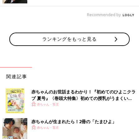
※個人が特定できるような内容は入力しないでください。
Recommended by
悩みを相談する
「大殺界で住宅購入。運命は変えられ
ランキングをもっと見る
る？」細木かおりさんの人生相談116回
さまざまな世代の方に六星占術を人生にどう活
かしていくか伝えている細木かおりさん。 読者
から寄せられた、いろいろな悩みにお答えいた
だきます。今回の相談内容はましろさんからの
「大殺界で住宅購入。運命は変えられる？」と
関連記事
細木かおり先生
いうものです。
赤ちゃんのお世話まるわかり！『初めてのひよこクラ
ブ 夏号』〈巻頭大特集〉初めての授乳がうまくい
く！ おっぱい・ミルクの基本と夏のトラブル 解決テ
赤ちゃん・育児
ク
赤ちゃんが生まれたら！2冊の「たまひよ」
赤ちゃん・育児