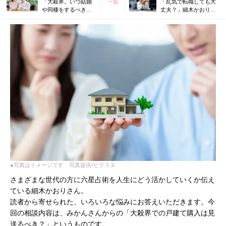
「大殺界。いつ結婚
一覧
「乱気で転職しても大
や同棲をするべきで
丈夫？」細木かおりさ
しょうか？」細木か
んの人生相談194回
おりさんの人生相談
192回
●写真はイメージです 写真提供/ピクスタ
さまざまな世代の方に六星占術を人生にどう活かしていくか伝え
ている細木かおりさん。
読者から寄せられた、いろいろな悩みにお答えいただきます。今
回の相談内容は、みかんさんからの「大殺界での戸建て購入は見
送るべき？」というものです。