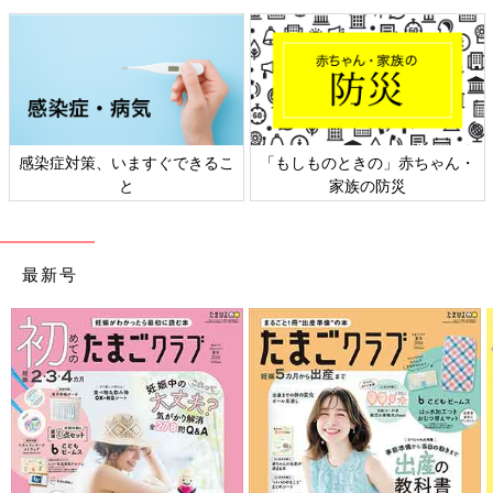
にALSの症状が出始めていました。
――2018年、37歳のときに福岡で喫茶店を始めたまさこさん。
どんな喫茶店にしようと考えてスタートしましたか？
まさこ 日本のあちこちと海外にまで移住先を求めて、暮らすよ
うに旅をしていましたが、夫の縁で福岡での生活を選びました。
感染症対策、いますぐできるこ
「もしものときの」赤ちゃん・
お店にする物件探しには1年かかりましたが、昭和レトロっぽい
と
家族の防災
かわいい店舗に出会いました。10数席ほどのこじんまりしたお店
です。
メニューはとにかく自分たちが「おいしい」と感じるもの、安全
だと思うものを出そうと考えました。そしてみんながふらっと立
最新号
ち寄れるような、お家みたいなお店にしたいな、このお店がみん
なのつながりを作れるといいな…、と思っていました。
お店を始めて、最初に出したのは日替わりのおにぎり弁当です。
働くお母さんに気軽に買ってほしくてワンコインで買えるものに
しました。ささやかなお弁当でしたが、「今日はどんなおか
ず？」とのぞきこんだお客様の顔がほころんでいくのを見るのが
うれしかったです。