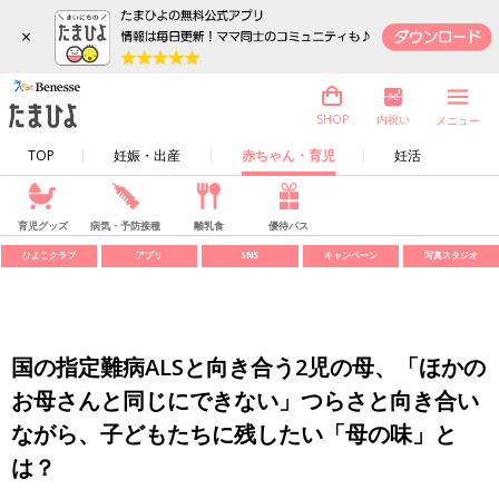
×
内祝い
SHOP
メニュー
TOP
妊娠・出産
赤ちゃん・育児
妊活
育児グッズ
病気・予防接種
離乳食
優待パス
ひよこクラブ
アプリ
SNS
キャンペーン
写真スタジオ
国の指定難病ALSと向き合う2児の母、「ほかの
お母さんと同じにできない」つらさと向き合い
ながら、子どもたちに残したい「母の味」と
は？