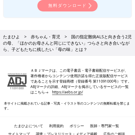
無料ダウンロード
――その後、台湾にも旅行に行かれたとか。
まさこ 同じ年の2024年に、私、長女のリン、妹のみちこの3人
で台湾に行きました。女子旅ですね。私は車いすでの移動でし
たまひよ
赤ちゃん・育児
国の指定難病ALSと向き合う2児
た。
の母、「ほかのお母さんと同じにできない」つらさと向き合いなが
スケジュールを詰め込みすぎず、休息をとりながらゆっくりと過
ら、子どもたちに残したい「母の味」とは？
ごしました。台湾の、やさしく滋味深い味にはとても感動しまし
たし、終始食べすぎました。夜市で食べたニラ水餃子のあまりの
おいしさに、3人で取り合いになったこともいい思い出です。ピ
ーナツアイスにパクチーが入っていたのも衝撃的なおいしさでし
ＡＢＪマークは、この電子書店・電子書籍配信サービスが、
著作権者からコンテンツ使用許諾を得た正規版配信サービス
た。
であることを示す登録商標（登録番号 第11091000号）です。
ABJマークの詳細、ABJマークを掲示しているサービスの一覧
――病気がわかり子どもたちにレシピを残そうと思ってから、
はこちら→
https://aebs.or.jp/
100以上のレシピを記録したそうです。家族に人気のレシピを教
えてください。
本サイトに掲載されている記事・写真・イラスト等のコンテンツの無断転載を禁じま
す。
まさこ 時間を見つけてスマホで記録しました。そのレシピは
100以上あります。頭の中にはもっともっとあるのですが、今は
たまひよについて
利用規約
ポリシー
医師・専門家一覧
手が動かないので記録の更新が止まってしまっています。
サイトマップ
調査・プレスリリース・メディア掲載
広告のご相談