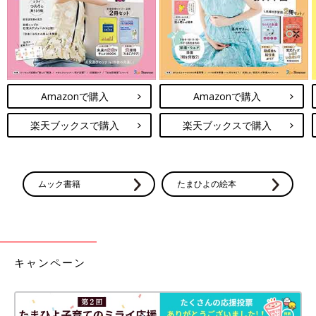
――まさこさんのレシピは、どれも食材、調味料にこだわってい
るとのこと。
まさこ 子育てが始まって、それまで以上においしいもの、そし
て身体にいいものを食べさせたいという思いがわいてきました。
可能であれば地元で作られた食材を使うこと。調味料は自然に近
Amazonで購入
Amazonで購入
いものを。卵、魚、肉などもできれば自然に近いもの、添加物の
ないものをと思っています。たまにはケーキなども食べます
楽天ブックスで購入
楽天ブックスで購入
が…。
オーガニックに限定しているわけではなく、安心安全、地元の食
材を使って、なるべく作り手の思いが伝わるものを選ぶようにし
ています。
ムック書籍
たまひよの絵本
こだわりぬいて作っていくレシピの数々
キャンペーン