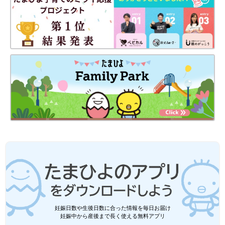
エッセイ＆レシピ本の撮影のときの様子。「ハーブな肉詰めピーマン」の焼き色を
確認しています。
――長男・タカラくんはサッカーが大好きで、スペインにサッカ
ー留学も経験。まさこさんたちもスペインに行かれたとか…。新
たな食体験もありましたか？
まさこ 私のALSがわかって3カ月後、2023年の9月から10カ月
間、タカラはスペインにサッカー留学に行きました。そこでタカ
ラの休みに合わせて2024年の4月に3週間、私たちはスペインを
訪れました。私の体調は比較的よく、スペインの食をたくさん味
わうこともできました。パエリアは魚介のおいしさを感じ、地中
妊娠日数や生後日数に合った情報を毎日お届け
海の魚介は魚臭くなく、日本海の魚介と似ているのを再確認でき
妊娠中から産後まで長く使える無料アプリ
ました。