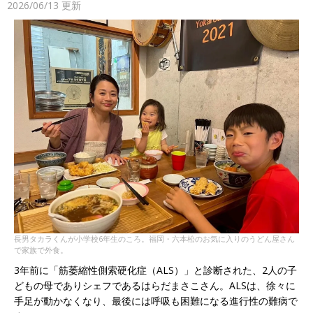
2026/06/13
更新
長男タカラくんが小学校6年生のころ。福岡・六本松のお気に入りのうどん屋さん
で家族で外食。
3年前に「筋萎縮性側索硬化症（ALS）」と診断された、2人の子
どもの母でありシェフであるはらだまさこさん。ALSは、徐々に
手足が動かなくなり、最後には呼吸も困難になる進行性の難病で