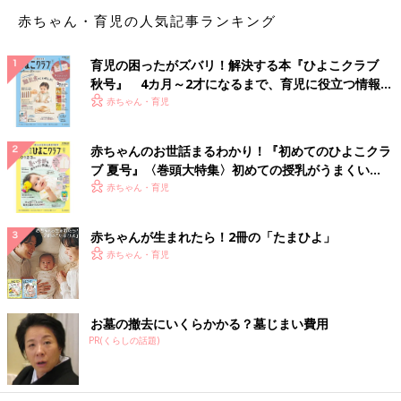
で、わが家の定番料理でした。塩気の効いた「鮭のおにぎり」も
赤ちゃん・育児の人気記事ランキング
大好物でした。
――幼いタカラさんを連れて2年間ほど海外と日本を行ったり来
育児の困ったがズバリ！解決する本『ひよこクラブ
たりして「暮らすように旅をする」生活をしていたこともあった
秋号』 4カ月～2才になるまで、育児に役立つ情報が
そうです。きっかけは？
いっぱい！
赤ちゃん・育児
まさこ 東日本大震災がきっかけでした。震災当時、夫とは結婚
赤ちゃんのお世話まるわかり！『初めてのひよこクラ
を前提につき合っていましたが、以前より子どもができたら、東
ブ 夏号』〈巻頭大特集〉初めての授乳がうまくい
京を出たいと話し合っていて、震災を機に東京以外での暮らしを
く！ おっぱい・ミルクの基本と夏のトラブル 解決テ
赤ちゃん・育児
模索し始めたのが出発点です。
ク
長男のタカラを出産後、国内のあちこちを巡って、その後暮らす
赤ちゃんが生まれたら！2冊の「たまひよ」
地域を探しましたが、決定打となる場所には出会えず、やがて視
赤ちゃん・育児
野を海外へと広げることにしました。
と同時に、日本の食文化にとどまらず、異なる国々の食にも触
れ、私たちの安住の場所を求めたいという思いが強まっていきま
した。
お墓の撤去にいくらかかる？墓じまい費用
3人で各地を転々としながら、友だちを訪ねたり、新たな縁に恵
PR(くらしの話題)
まれたりと、流動的な日々を過ごしました。現地で味わった料理
を自分たちのキッチンで再現し、食卓を囲む——そんな試行と発
見の連続が当たり前となっていきました。