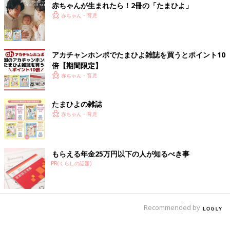
――その「旅」の中で世界のおいしいものにたくさん出会ったと
赤ちゃんが生まれたら！2冊の「たまひよ」
か。一番刺激を受けた国とお料理について教えてください。
赤ちゃん・育児
まさこ 日本と海外の行ったり来たりを2年間ぐらいしていまし
た。アメリカ、カナダ、ニュージーランド、イタリア、マルタ、
アカチャンホンポでたまひよ雑誌を買うとポイント10
パラオ、カナダなどで暮らしながら「世界のおいしい」新しい味
倍【期間限定】
に出会っていきました。
赤ちゃん・育児
中でも、アメリカ、オレゴン州のポートランドが印象に残ってい
ます。ポートランドには本当にいろんな国籍の人がいて、食文化
もミックスされていて、すごく自由なんです。その空気がとにか
たまひよの雑誌
く刺激的でした。
赤ちゃん・育児
滞在中には日本人コミュニティにも参加していたんですが、限ら
れた海外の食材で日本の味をうまく再現しようと工夫している姿
が印象的でした。強く記憶に残っているのが、現地の日本人の方
もらえる年金25万円以下の人が知るべき事
が作っていた“ひよこ豆のみそ”。発想のやわらかさと、食文化の
PR(くらしの話題)
広がりを感じる一品で、今でも忘れられない味です。
そして私のレシピのかけがいのない存在である「スパイス」に出
会ったのもポートランドです。現地の友人がすすめてくれたレバ
Recommended by
ノン料理店で、スパイスがきいた料理をいくつか食べたんです。
日本では出会えない大胆な香りと、初めてなのにどこか懐かしい