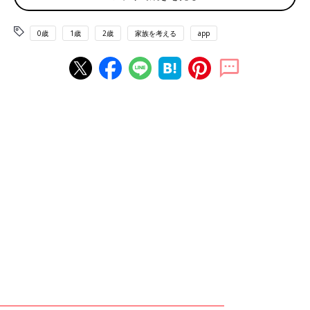
0歳
1歳
2歳
家族を考える
app
「暮らすように旅をする」生活をしていたころ。ニュージーランドにて。
――まさこさんは小さいころから食べることが大好きだったそう
です。小さいころの家族の「思い出の味」を教えてください。
まさこさん（以下敬称略） 思い出の味は、「いかと里いもの煮
つけ」。私が一番大好きな母の味です。いかのうま味がしみ込ん
だ里いものほくほくがたまりません。実家の近くに魚市場があ
り、魚好きな祖母がよく新鮮ないかを買ってきてくれたおかげ