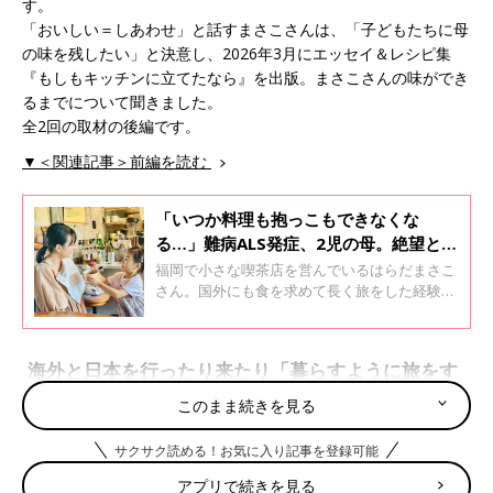
す。
「おいしい＝しあわせ」と話すまさこさんは、「子どもたちに母
の味を残したい」と決意し、2026年3月にエッセイ＆レシピ集
『もしもキッチンに立てたなら』を出版。まさこさんの味ができ
るまでについて聞きました。
全2回の取材の後編です。
▼＜関連記事＞前編を読む
「いつか料理も抱っこもできなくな
る…」難病ALS発症、2児の母。絶望と恐
怖の中、「こんなママでいいの？」と悩
福岡で小さな喫茶店を営んでいるはらだまさこ
み続ける日々【筋萎縮性側索硬化症】
さん。国外にも食を求めて長く旅をした経験
も。そんなまさこさんは、2021年に体に異変を
感じるようになります。診断は筋萎縮性側索硬
化症（ALS）、まさこさんは2026年3月にエッ
海外と日本を行ったり来たり「暮らすように旅をす
セイ＆レシピ集『もしもキッチンに立てたな
る」2年間
ら』を出版。「おいしい＝しあわせ」と話し、
このまま続きを見る
子どもたちに母の味を残したい、というまさこ
さんに聞きました。
サクサク読める！お気に入り記事を登録可能
アプリで続きを見る