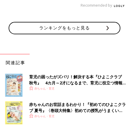
Recommended by
永住の地を探しながら訪れた先々で「おいしいも
の」に出会う
ランキングをもっと見る
関連記事
育児の困ったがズバリ！解決する本『ひよこクラブ
秋号』 4カ月～2才になるまで、育児に役立つ情報が
いっぱい！
赤ちゃん・育児
赤ちゃんのお世話まるわかり！『初めてのひよこクラ
ブ 夏号』〈巻頭大特集〉初めての授乳がうまくい
く！ おっぱい・ミルクの基本と夏のトラブル 解決テ
赤ちゃん・育児
カナダを旅していたころ。バンクーバーの市場で。タカラくんの右手にもお花が。
ク