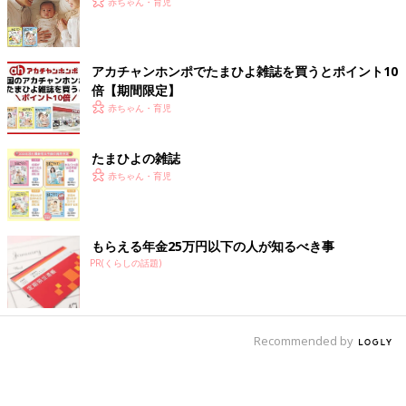
赤ちゃん・育児
アカチャンホンポでたまひよ雑誌を買うとポイント10
倍【期間限定】
赤ちゃん・育児
たまひよの雑誌
赤ちゃん・育児
入院後の美月ちゃん。病棟内はハロウィンのかわいい飾り付けが。
もらえる年金25万円以下の人が知るべき事
造血細胞移植からの1カ月、美月ちゃんの具合の悪さに不安な
PR(くらしの話題)
日々を過ごした晴子さんでしたが、同じ病棟で過ごすほかの子ど
もたちが元気になっていく姿を見て、心の支えにしていました。
「病院では移植をした子の家族の方と話す機会もあったので、
Recommended by
『美月も必ずよくなる』と信じて乗り越えることができました。
移植後、「生着（せいちゃく）」といって移植した細胞が血液細
胞の種として骨髄に根づいたことが確認できたのは、12月。偶然