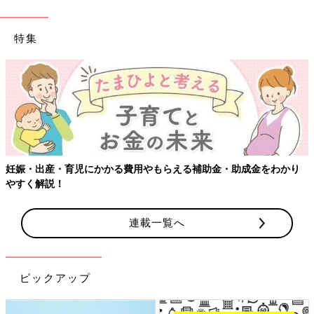
にも美月の誕生日の翌日のことです。美月は生まれ変わることが
できた、そんな気がしました。
特集
また、美月に移植したのは北海道の男の子の臍帯血だったと聞き
ました。私と夫の地元、北海道の方の臍帯血を移植できたこと
も、なんだか不思議なご縁を感じてとてもうれしく思いました」
（晴子さん）
移植した細胞の生着までは、食事をとることもできず点滴で栄養
をとっていた美月ちゃんでしたが、生着が確認されて以降、少し
ずつ離乳食を食べられるようになり、元気を取り戻していきまし
妊娠・出産・育児にかかる費用やもらえる補助金・助成金をわかり
た。
やすく解説！
「無菌室から一般病棟に移動してからは、体にいくつも入ってい
連載一覧へ
た点滴の管が1本ずつ抜けました。食事も食べられるようにな
り、そうするうちに病院食の幼児用おやつがなくなっているの
に、袋に手を入れて食べようとするくらいに元気になりました。
どんどん回復していく姿を見られて、心から安心しました。
ピックアップ
そして、2025年2月、美月が
1歳
2カ月を迎えてから退院。すぐに