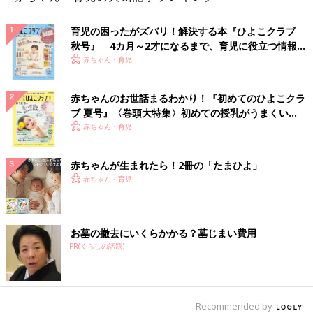
なることもあるそうです。
育児の困ったがズバリ！解決する本『ひよこクラブ
病気の進行を遅らせる方法として、点滴による酵素補充療法と、
秋号』 4カ月～2才になるまで、育児に役立つ情報が
ドナー（提供者）の細胞を移植する造血細胞移植があります。細
いっぱい！
赤ちゃん・育児
胞移植をすれば自分の体でムコ多糖を代謝できるようになりま
す。美月は生後5カ月から症状の進行を抑える点滴治療を毎週受
赤ちゃんのお世話まるわかり！『初めてのひよこクラ
けていましたが、小さな美月の細い血管に点滴の針を何度も入れ
ブ 夏号』〈巻頭大特集〉初めての授乳がうまくい
ることはとても負担が大きく感じていました。そこで、私たち夫
く！ おっぱい・ミルクの基本と夏のトラブル 解決テ
赤ちゃん・育児
婦は、美月に日本で造血細胞移植の治療を受けさせる決断をしま
ク
した」（晴子さん）
赤ちゃんが生まれたら！2冊の「たまひよ」
2024年10月、生後10カ月になった美月ちゃんは、移植の準備の
赤ちゃん・育児
ため国立成育医療研究センターに入院します。準備、移植、移植
後の管理と回復までを含め、約4カ月の入院になります。
お墓の撤去にいくらかかる？墓じまい費用
「造血細胞移植は、移植前後の過程がとても重要です。まずは、
PR(くらしの話題)
移植直前に感染を防ぐために1カ月ほど前から入院します。次
に、移植されたドナーの細胞を体が異物と認識して拒絶しないよ
うに、移植前は1週間程度で抗がん剤などを使用して、体の免疫
を落とします。美月の免疫力が下がっているため、付き添う私も
Recommended by