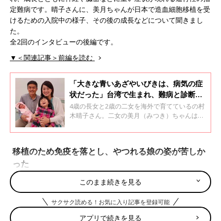
定難病です。晴子さんに、美月ちゃんが日本で造血細胞移植を受
けるための入院中の様子、その後の成長などについて聞きまし
た。
全2回のインタビューの後編です。
▼＜関連記事＞前編を読む
「大きな青いあざやいびきは、病気の症
状だった」台湾で生まれ、難病と診断さ
れた二女。毎週の点滴治療で命をつなぐ
4歳の長女と2歳の二女を海外で育てているの村
【ムコ多糖症】
木晴子さん。二女の美月（みつき）ちゃんは生
後3カ月で「ムコ多糖症Ⅰ型」と診断されまし
た。「ムコ多糖症」は乳児期から発達の遅れな
どが現れ、成長とともに神経や臓器などに重い
移植のため免疫を落とし、やつれる娘の姿が苦しか
症状が現れる進行性の病気で、国の指定難病で
った
す。美月ちゃんの病気は、晴子さんが出産した
台湾の病院で受けた新生児スクリーニング検査
で見つかりました。晴子さんに、出産から診断
このまま続きを見る
を受けたころのことについて聞きます。全2回
のインタビューの前編です。
サクサク読める！お気に入り記事を登録可能
アプリで続きを見る