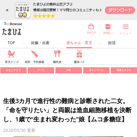
×
内祝い
SHOP
メニュー
TOP
妊娠・出産
赤ちゃん・育児
妊活
育児グッズ
病気・予防接種
離乳食
優待パス
ひよこクラブ
アプリ
SNS
キャンペーン
写真スタジオ
生後3カ月で進行性の難病と診断された二女。
「命を守りたい」と両親は造血細胞移植を決断
し、1歳で“生まれ変わった”娘【ムコ多糖症】
2026/05/30
更新