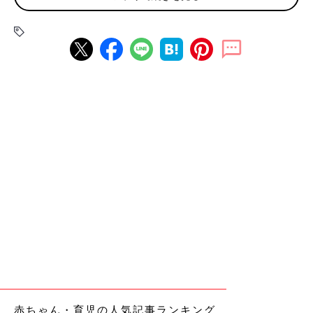
美月ちゃんが入院する日。病院のロビーでお別れする前の笑顔の姉妹。
台湾で生まれた美月ちゃんは、生後すぐに新生児スクリーニング
検査を受け、生後3カ月で「ムコ多糖症Ⅰ型」と診断されました。
「ムコ多糖は、本来体に必要な物質ですが、古くなったものは分
解する必要があります。ムコ多糖症は、細胞内でのムコ多糖の分
解に必要な酵素が生まれつき足りないために、全身の細胞にムコ
多糖がたまってしまう先天代謝異常症です。年齢を重ね、ムコ多
糖が全身の細胞に蓄積されると症状が進行し、1
0歳
代で歩けなく
なる、自分で食事ができなくなる、自発呼吸が困難になる状態に
赤ちゃん・育児の人気記事ランキング