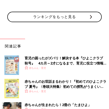
感染予防や衛生管理にかなり注意し、緊張して過ごしました。毎
日血液検査で免疫が下がっているかを確認するのですが、日に日
に美月の表情はやつれ、髪も減り、ぼんやりしたり眠ったりする
ランキングをもっと見る
ことが多くなり、そんな姿を見るのはとてもつらかったです。
そして免疫がもっとも落ちた状態になった11月、ドナーの臍帯血
（さいたいけつ）を脊髄に注射のように入れる移植を行いまし
た。移植後約1カ月間は、無菌室で過ごします。美月は移植後、
薬の影響でどんどん髪の毛が抜けてしまいました。高熱が下がら
関連記事
なかったり、嘔吐や下痢も続き、別人のようにげっそりとやつれ
てしまった姿は痛々しかったです。本当にこれで大丈夫なんだろ
育児の困ったがズバリ！解決する本『ひよこクラブ
うか、また笑顔が見られるのだろうかと、気の休まらない日々で
秋号』 4カ月～2才になるまで、育児に役立つ情報が
した」（晴子さん）
いっぱい！
赤ちゃん・育児
1歳の誕生日翌日。移植した細胞が根づき、生まれ
赤ちゃんのお世話まるわかり！『初めてのひよこクラ
変わったわが子
ブ 夏号』〈巻頭大特集〉初めての授乳がうまくい
く！ おっぱい・ミルクの基本と夏のトラブル 解決テ
赤ちゃん・育児
ク
赤ちゃんが生まれたら！2冊の「たまひよ」