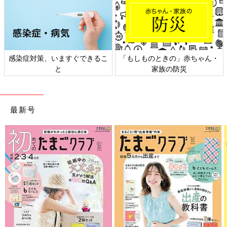
家族が待つ台湾へ戻りました。私と美月が台北の空港に到着する
と、夫と花束を持った長女が迎えてくれました。2人で花市場で
選んでくれたんだそうです。すごく感動しましたし、また家族で
暮らせる喜びを感じました」（晴子さん）
付き添う親の大きなサポートとなったドナルド・マ
感染症対策、いますぐできるこ
「もしものときの」赤ちゃん・
と
家族の防災
クドナルド・ハウス
最新号