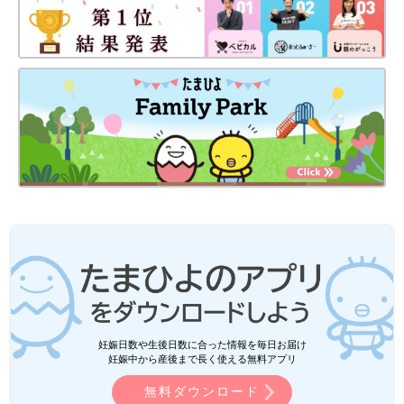
毎日の洗濯もハウスでできたので、とても助かりました。長期間
の入院に付き添う親は、ハウスがあることでしっかり体調管理が
できるんです。もし私が体調をくずしたら代わりはいませんか
ら、4カ月間1度も風邪をひかずにすんだのは本当によかったで
す」（晴子さん）
娘の様子に、移植前とあきらかな違いが
妊娠日数や生後日数に合った情報を毎日お届け
妊娠中から産後まで長く使える無料アプリ
無料ダウンロード