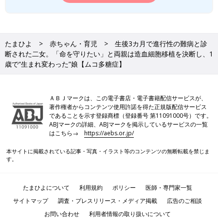
生着が確認できたあと、少しずつ元気になり笑顔が戻った美月ちゃん。
たまひよ
赤ちゃん・育児
生後3カ月で進行性の難病と診
移植後、元気になって台湾へ戻った美月ちゃんでしたが、日常生
断された二女。「命を守りたい」と両親は造血細胞移植を決断し、1
活では気をつけなければいけないことがたくさんありました。
歳で“生まれ変わった”娘【ムコ多糖症】
「退院にあたり、医師からは免疫が完全でない美月の日常生活で
のこまかな注意事項の説明を受けました。日差しの強い台湾で
は、日焼けで皮膚にGVHDという合併症（※）が起こる可能性が
ＡＢＪマークは、この電子書店・電子書籍配信サービスが、
著作権者からコンテンツ使用許諾を得た正規版配信サービス
あるため長袖・長ズボンを着ることや、部屋を清潔にすること、
であることを示す登録商標（登録番号 第11091000号）です。
砂場遊びや水泳や温泉も禁止、など。
ABJマークの詳細、ABJマークを掲示しているサービスの一覧
はこちら→
https://aebs.or.jp/
また、腸にGVHDが起こったり、感染によって下痢になったりす
るから、刺激物や生ものを食べるのは禁止、ほかの人の食べてい
本サイトに掲載されている記事・写真・イラスト等のコンテンツの無断転載を禁じま
す。
るものを共有してはいけないこと、食事は当日作ったものだけ与
えること、といった注意も。さらに家族みんなで、手洗い・うが
いと行った感染予防を徹底した生活を続けています。
たまひよについて
利用規約
ポリシー
医師・専門家一覧
生活で気をつけることはありましたが経過は順調で、移植後1年
サイトマップ
調査・プレスリリース・メディア掲載
広告のご相談
間、美月は1度も風邪をひかず元気に過ごしています」（晴子さ
お問い合わせ
利用者情報の取り扱いについて
ん）