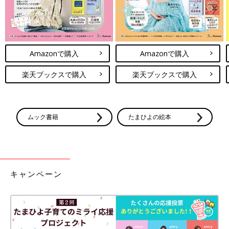
唯夏ちゃんは美月ちゃんの病棟に入室できないため、日本に来たときにはドナル
ド・マクドナルド・ハウスで過ごしました。
退院までの4カ月、晴子さんは毎日、面会時間の朝10時から夜9
Amazonで購入
Amazonで購入
時までを美月ちゃんの病室で過ごしました。面会時間が終わり、
すぐに敷地内にある「ドナルド・マクドナルド・ハウス せたが
楽天ブックスで購入
楽天ブックスで購入
や（以下、ハウス）」へ帰れたことがとても助かったそうです。
「ハウスは病院の敷地内にあり、電車やバスのように不特定多数
の人がいる中での移動がなかったので助かりましたし、ハウスに
ムック書籍
たまひよの絵本
滞在中のほかのご家族もお互いに衛生面に気をつけているので、
ずいぶん不安がやわらぎました。
それに、台湾での入院は24時間親が付き添うのが原則だったの
で、ハウスに帰ってしっかり睡眠がとれることもありがたかった
キャンペーン
です。
美月が無菌室にいる期間は、面会時は入室前に防護服を来て粘着
テープでゴミを取り、靴も履き替え、マスクをつけて面会しま
す。美月の衣類も私の服も必ず毎日洗濯しなくてはいけません。