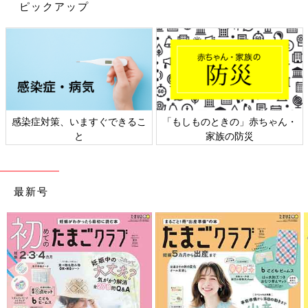
ピックアップ
「医師からムコ多糖症のパンフレットを手渡され『ムコ多糖症Ⅰ
型という代謝異常の難病で、非常に珍しい病気です』と検査結果
を告げられました。医師の説明では、この病気を治す薬はないけ
れど、病気の進行を遅らせる方法が2つある、と。
1つは『酵素補充療法』といって、不足している酵素を補う薬
を、点滴で毎週投与する治療で、これを一生続ける必要があると
のこと。
感染症対策、いますぐできるこ
「もしものときの」赤ちゃん・
そしてもう1つは造血細胞移植。ドナー（提供者）の造血細胞を
と
家族の防災
移植する方法です。移植した造血細胞が体に定着すれば、ムコ多
糖を分解する酵素を持つ血球細胞を体内で作ることができるとい
うもの。
医師からは『まずは酵素補充療法をなるべく早くから行いましょ
最新号
う』と話がありました」（晴子さん）
確定診断を受けた美月ちゃんは、生後5カ月から毎週、点滴治療
を受けることになりましたが、この治療は母子にとって負担が大
きいものでした。
「最初の1カ月は1泊2日の入院で、19時ごろから約4時間の点滴
を行い、翌朝まで様子を見て問題なければ退院する、という生活