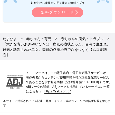
妊娠中から産後まで長く使える無料アプリ
る』と、治療についてのアドバイスもくれました。移植すると、
その後、亡くなってしまうこともあると聞いて怖い気持ちがあっ
無料ダウンロード
たのですが、この言葉で移植の選択肢を考え始めました。
1度移植をすれば、自分の体でムコ多糖を代謝できるようになり
ます。病気の完治は難しくても、進行を抑える手段として移植が
有効なのではないかと考え、夫に相談すると彼も同じ意見でし
たまひよ
赤ちゃん・育児
赤ちゃんの病気・トラブル
「大きな青いあざやいびきは、病気の症状だった」台湾で生まれ、
た。
難病と診断された二女。毎週の点滴治療で命をつなぐ【ムコ多糖
家族4人が一緒に生活できる台湾での移植を考え医師に相談しま
症】
したが、適合するドナーが見つからず、私たちは日本で美月の造
血細胞移植を受けることを決断しました」（晴子さん）
晴子さんは、美月ちゃんの治療を受ける場所として、当初は自分
ＡＢＪマークは、この電子書店・電子書籍配信サービスが、
著作権者からコンテンツ使用許諾を得た正規版配信サービス
と夫の実家がある北海道を考えました。2024年7月、北海道の病
であることを示す登録商標（登録番号 第11091000号）です。
院で移植の可能性について相談したところ、移植件数が多い東京
ABJマークの詳細、ABJマークを掲示しているサービスの一覧
の国立成育医療研究センターの受診をすすめられます。
はこちら→
https://aebs.or.jp/
「北海道の病院から紹介を受け、8月に国立成育医療研究センタ
本サイトに掲載されている記事・写真・イラスト等のコンテンツの無断転載を禁じま
す。
ーを受診しました。台湾での血液検査結果を見せて適合するドナ
ーを照合してもらったところ、複数名の適合者がいるとわかり、