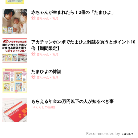
ク
「長女はよく寝るし、あまり困ったことがない子でした。でも美
月は眠りが浅くてたて抱きしないと寝つかないし、ミルクが飲め
赤ちゃんが生まれたら！2冊の「たまひよ」
ずに母乳のみ。吸う力も弱く、私以外が抱っこするとすぐ泣く
赤ちゃん・育児
し･･･本当に大変でした。私も全然寝られずに育児ノイローゼに
なりそうなほどでした。
アカチャンホンポでたまひよ雑誌を買うとポイント10
そして、背中とおしりに大きな青いあざがあることや、赤ちゃん
倍【期間限定】
なのに寝るといびきをかくことも、何かおかしい･･･と気になっ
赤ちゃん・育児
ていました。あとで調べると、大きな青いあざがあることやいび
きをかきやすいのは、ムコ多糖症の症状と一致していました」
たまひよの雑誌
（晴子さん）
赤ちゃん・育児
治療法がない難病と診断され･･･
もらえる年金25万円以下の人が知るべき事
PR(くらしの話題)
Recommended by