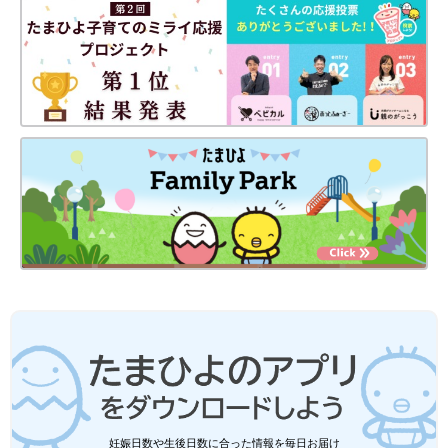
生後6カ月、酵素補充の点滴をする美月ちゃん。
点滴治療が始まる少し前、晴子さんは病気について調べる中で
「日本ムコ多糖症患者家族の会」と出合います。さらに日本の家
族会から台湾の家族会を紹介され、会員とつながることができま
した。
「台湾の家族会会長を紹介してもらい、メールで連絡をすると、
なんと翌日に会いに来てくださったんです。娘の様子を見て『
1
歳
前に造血細胞の移植を行えば発達の遅れを防げる可能性があ
妊娠日数や生後日数に合った情報を毎日お届け