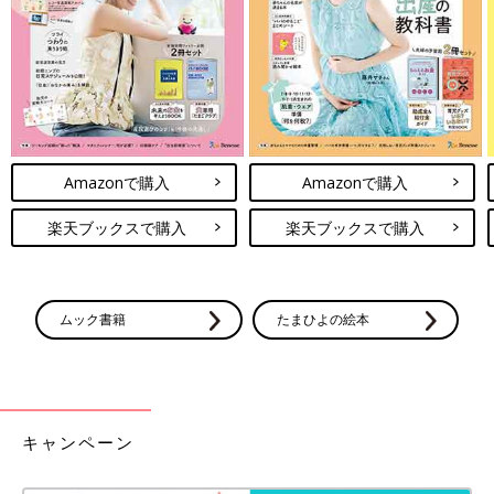
を繰り返しました。
その後は日帰り入院となりましたが、ストレッチャーほどの狭い
ベッドで泣かないように母乳を与えつつ、4時間の点滴を受ける
美月に付き添うのは、私の体力的にも負担が大きかったです。そ
れに、赤ちゃんの細い血管に点滴の針を入れるのは難しく、足や
腕など何度も刺し直しとなり、そのたびに泣く姿を見るのは本当
Amazonで購入
Amazonで購入
に胸が痛むものでした。
楽天ブックスで購入
楽天ブックスで購入
さらに、治療時間が長いため長女の
保育園
のお迎え時間に間に合
わないことも多くなってしまいました。夫と協力して対応しまし
たが、これを毎週、一生続けることの精神的・肉体的な負担の大
きさを実感し、ほかの治療法や最新の研究について本格的に調べ
ムック書籍
たまひよの絵本
始めました」（晴子さん）
家族会とつながり、日本で移植を決断
キャンペーン