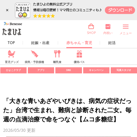
×
内祝い
SHOP
メニュー
TOP
妊娠・出産
赤ちゃん・育児
妊活
育児グッズ
病気・予防接種
離乳食
優待パス
ひよこクラブ
アプリ
SNS
キャンペーン
写真スタジオ
「大きな青いあざやいびきは、病気の症状だっ
た」台湾で生まれ、難病と診断された二女。毎
週の点滴治療で命をつなぐ【ムコ多糖症】
2026/05/30
更新