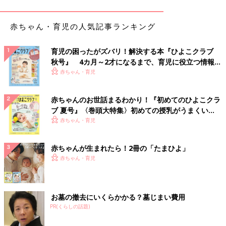
2023年春に第2子を妊娠。そのころ夫の台湾異動が決まり、一家
で台湾へ引っ越しました。
赤ちゃん・育児の人気記事ランキング
第2子の
妊婦健診
も出産も台湾でした。妊娠経過は順調でした
が、さかごのため、予定帝王切開での出産に。実は中国や台湾で
育児の困ったがズバリ！解決する本『ひよこクラブ
は、帝王切開が結構ポピュラーなようです。縁起のいい日時に出
秋号』 4カ月～2才になるまで、育児に役立つ情報が
産したいと、希望する人が多いそうなんです」（晴子さん）
いっぱい！
赤ちゃん・育児
そして2023年12月、二女の美月ちゃんが台湾の病院で誕生しま
赤ちゃんのお世話まるわかり！『初めてのひよこクラ
した。
ブ 夏号』〈巻頭大特集〉初めての授乳がうまくい
く！ おっぱい・ミルクの基本と夏のトラブル 解決テ
赤ちゃん・育児
「看護師の方が病院内で長女の面倒を見てくださり、夫も
帝王切
ク
開
での出産に立ち会うことができました。無事に生まれて声が上
赤ちゃんが生まれたら！2冊の「たまひよ」
がった瞬間は本当にホッとしました。夫も『よく頑張ったね』と
赤ちゃん・育児
声をかけてくれました。
美月は生まれてすぐに酸素投与が必要な状態だったらしいのです
が、2日ほどで回復し、その後は母子同室で過ごせました」（晴
お墓の撤去にいくらかかる？墓じまい費用
子さん）
PR(くらしの話題)