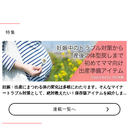
特集
晴子さんは、美月ちゃんの背中にもおしりにも大きな青いあざがあることが気にな
っていました。
ムコ多糖症は、細胞内で不要になった「ムコ多糖」という物質を
分解する酵素が生まれつき足りないために、全身の細胞にムコ多
糖がたまってしまう先天代謝異常症です。ムコ多糖症は7つの型
に分類され、それぞれ症状が少しずつ異なります。年齢を重ね、
妊娠・出産にまつわる体の変化は多岐にわたります。そんなマイナ
ムコ多糖が全身の細胞に蓄積されると症状が進行し、10歳代まで
ートラブル対策として、絶対教えたい！保存版アイテムを紹介しま
す。
に歩けなくなる、自分で食事ができなくなる、自発呼吸が困難な
状態になることもあります。
連載一覧へ
台湾の病院での精密検査の結果、美月ちゃんが「ムコ多糖症Ⅰ
型」と正式に診断されたのは生後3カ月のことでした。