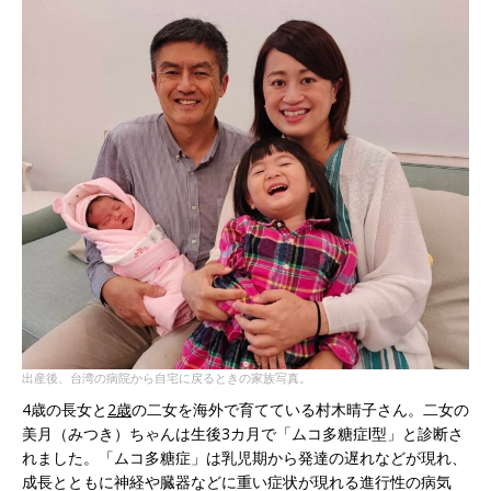
出産後、台湾の病院から自宅に戻るときの家族写真。
4歳の長女と
2歳
の二女を海外で育てている村木晴子さん。二女の
美月（みつき）ちゃんは生後3カ月で「ムコ多糖症Ⅰ型」と診断さ
れました。「ムコ多糖症」は乳児期から発達の遅れなどが現れ、
成長とともに神経や臓器などに重い症状が現れる進行性の病気