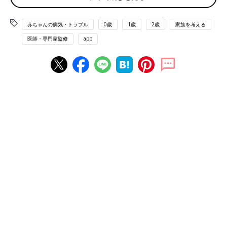
赤ちゃんの病気・トラブル
0歳
1歳
2歳
家族を考える
医師・専門家監修
app
生後間もない美月ちゃん。晴子さんは、赤ちゃんの産声が聞けてほっとしたそうで
す。
晴子さんと夫の謙太郎さんは、2017年にお互い駐在員として赴
任していた中国・天津で出会いました。故郷が北海道で、趣味が
ランニング、など共通点が多かった2人はすぐに意気投合。交際
を経て2019年に結婚します。
「その後、夫の上海異動に伴い、私は休職して一緒に上海へ。上
海で不妊治療を行って、コロナ禍の2021年に第1子の女の子を出
産しました。上海で生活を送る中、再び不妊治療に取り組み、