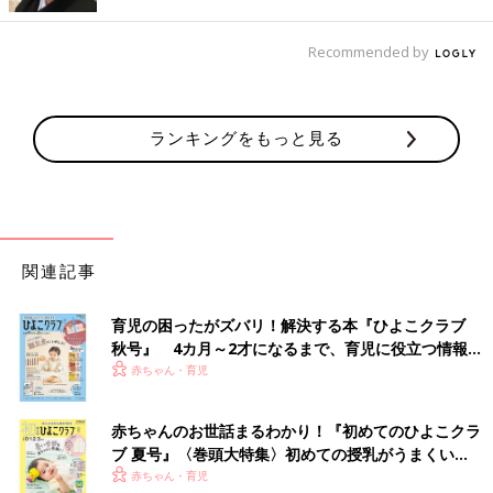
晴子さんは、入院時に有料の新生児スクリーニング検査を申し込
んでいました。生後すぐの血液検査の結果が出たのは、美月ちゃ
んが生まれて7日目のことです。
Recommended by
「台湾では、帝王切開でも産後4日くらいで退院になります。娘
と自宅で過ごしていたところ『検査の結果、ムコ多糖症Ⅰ型の疑
ランキングをもっと見る
いがあるから精密検査をしてください』と連絡がありました。
『ムコ多糖症』なんて初めて聞く病名です。『糖分が多い病気な
のかな？』などと思いながら何が何だかよくわからないまま、病
名をネットで検索してみると、成長とともに全身にいろいろな症
状が起こることや、1
0歳
で命を落としてしまう、など恐ろしい情
関連記事
報ばかりが見つかります。『まさか、うちの子に限って違うは
ず』『検査ミスじゃないか』と不安で、検索してはページを閉じ
育児の困ったがズバリ！解決する本『ひよこクラブ
ることを繰り返していました」（晴子さん）
秋号』 4カ月～2才になるまで、育児に役立つ情報が
いっぱい！
赤ちゃん・育児
2024年2月、美月ちゃんは設備の整った病院で尿検査と血液検査
を受けます。結果が出るまで病気ではない未来を想像して過ごし
赤ちゃんのお世話まるわかり！『初めてのひよこクラ
た、という晴子さん。でも、美月ちゃんのお世話をする中で、気
ブ 夏号』〈巻頭大特集〉初めての授乳がうまくい
になる様子もありました。
く！ おっぱい・ミルクの基本と夏のトラブル 解決テ
赤ちゃん・育児