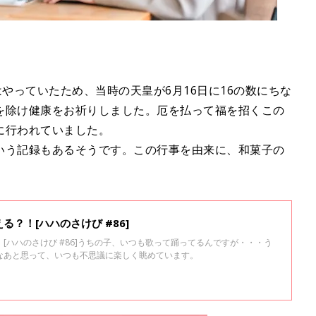
はやっていたため、当時の天皇が6月16日に16の数にちな
を除け健康をお祈りしました。厄を払って福を招くこの
に行われていました。
いう記録もあるそうです。この行事を由来に、和菓子の
？！[ハハのさけび #86]
[ハハのさけび #86]うちの子、いつも歌って踊ってるんですが・・・う
なあと思って、いつも不思議に楽しく眺めています。