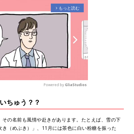
もっと読む
arrow_forward_ios
Powered by 
GliaStudios
いちゅう？？
M
u
t
、その名前も風情や赴きがあります。たとえば、雪の下
e
吹き（めぶき）」、11月には茶色に白い粉糖を振った