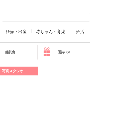
妊娠・出産
赤ちゃん・育児
妊活
離乳食
優待パス
写真スタジオ