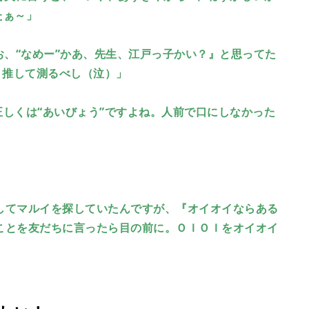
たぁ～」
お、“なめー”かあ、先生、江戸っ子かい？』と思ってた
、推して測るべし（泣）」
。正しくは“あいびょう”ですよね。人前で口にしなかった
してマルイを探していたんですが、『オイオイならある
ことを友だちに言ったら目の前に。ＯＩＯＩをオイオイ