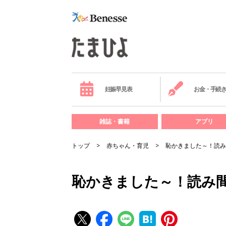
妊娠早見表
お金・手続
雑誌・書籍
アプリ
トップ
赤ちゃん・育児
恥かきました～！読み
恥かきました～！読み