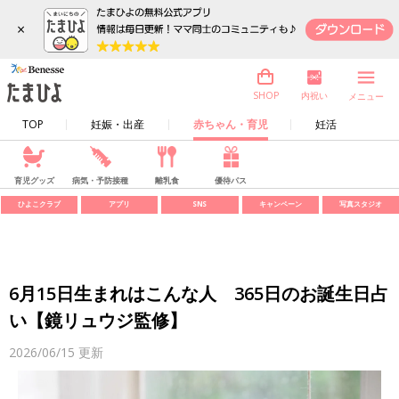
×
内祝い
SHOP
メニュー
TOP
妊娠・出産
赤ちゃん・育児
妊活
育児グッズ
病気・予防接種
離乳食
優待パス
ひよこクラブ
アプリ
SNS
キャンペーン
写真スタジオ
6月15日生まれはこんな人 365日のお誕生日占
い【鏡リュウジ監修】
2026/06/15
更新