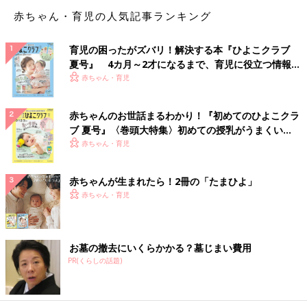
赤ちゃん・育児の人気記事ランキング
育児の困ったがズバリ！解決する本『ひよこクラブ
夏号』 4カ月～2才になるまで、育児に役立つ情報が
いっぱい！
赤ちゃん・育児
赤ちゃんのお世話まるわかり！『初めてのひよこクラ
ブ 夏号』〈巻頭大特集〉初めての授乳がうまくい
く！ おっぱい・ミルクの基本と夏のトラブル 解決テ
赤ちゃん・育児
ク
赤ちゃんが生まれたら！2冊の「たまひよ」
赤ちゃん・育児
お墓の撤去にいくらかかる？墓じまい費用
PR(くらしの話題)