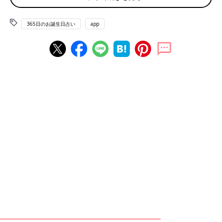
6月15日は何の日
365日のお誕生日占い
app
暑中見舞いの日 信用金庫の日 オウムとインコの日
赤ちゃん、ママ・パパのお誕生日を入れて占おう！鏡リュウジ監
修★たまひよ365日のお誕生日占い