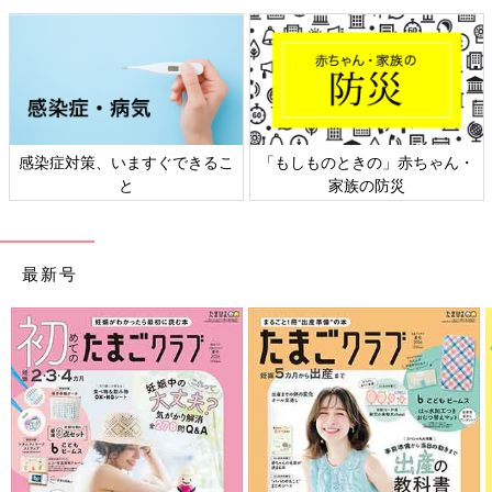
赤ちゃん・
日本外来小児科学会リーフレッ
六星占術 細木かおりさ
ト検討会
相談
最新号