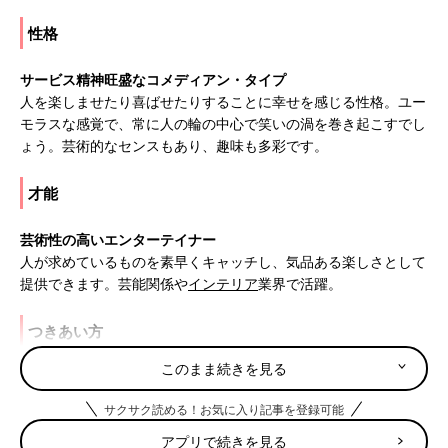
性格
サービス精神旺盛なコメディアン・タイプ
人を楽しませたり喜ばせたりすることに幸せを感じる性格。ユー
モラスな感覚で、常に人の輪の中心で笑いの渦を巻き起こすでし
ょう。芸術的なセンスもあり、趣味も多彩です。
才能
芸術性の高いエンターテイナー
人が求めているものを素早くキャッチし、気品ある楽しさとして
提供できます。芸能関係や
インテリア
業界で活躍。
つきあい方
このまま続きを見る
一人の時間を充実させましょう
人との交流を楽しむ一方、一人の時間を持てあましがち。せっか
サクサク読める！お気に入り記事を登録可能
くのセンスを磨く機会なので絵や音楽に親しませて。
アプリで続きを見る