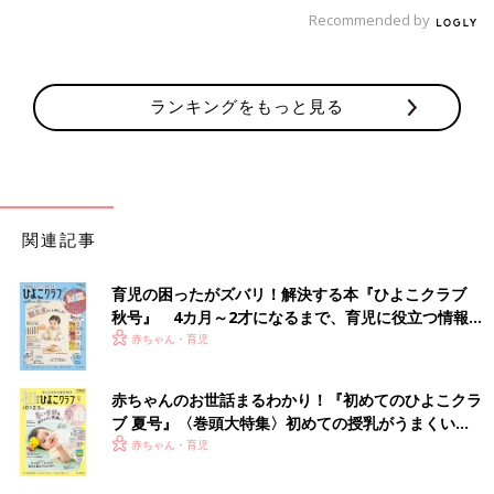
Recommended by
ランキングをもっと見る
関連記事
育児の困ったがズバリ！解決する本『ひよこクラブ
秋号』 4カ月～2才になるまで、育児に役立つ情報が
いっぱい！
赤ちゃん・育児
赤ちゃんのお世話まるわかり！『初めてのひよこクラ
ブ 夏号』〈巻頭大特集〉初めての授乳がうまくい
く！ おっぱい・ミルクの基本と夏のトラブル 解決テ
赤ちゃん・育児
ク