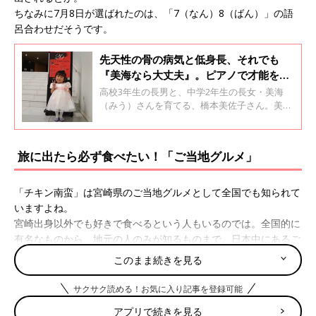
ちなみに7月8日が選ばれたのは、「7（なん）8（ばん）」の語
呂合わせだそうです。
先天性の骨の病気と低身長、それでも
『美海なら大丈夫』。ピアノで才能を開
花させた少女【先天性脊椎骨端異形成
高校3年生の長男と、中学2年生の長女・美海
症】
（みう）さんを育てる、橋本美佐子さん。美海
さんは、生後間もなく先天性脊椎骨端異形成症
と診断されました。美海さんの主な症状は低身
長で、中学2年生の現在は身長88cm。母親の美
旅に出たら必ず食べたい！「ご当地グルメ」
佐子さんと美海さんに病気のことや小学校・中
学校生活、ピアノを習い始めたきっかけなどを
聞きました。全2回のインタビューの後編で
「チキン南蛮」は宮崎県のご当地グルメとして全国でも知られて
す。
いますよね。
宮崎出身以外でも好きで食べるという人もいるのでは。全国的に
有名なものから、地元の人のみが知るものまで、日本中にあるご
当地グルメ・郷土料理を先輩ママたちに聞いてみました。
このまま続きを見る
サクサク読める！お気に入り記事を登録可能
■「なごやめし」として浸透しつつある名古屋はご当地グ
アプリで続きを見る