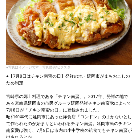
●写真はイメージです 写真提供/ピクスタ
●【7月8日はチキン南蛮の日】発祥の地・延岡市がまちおこしの
ため制定
宮崎県の郷土料理である「チキン南蛮」。2017年、発祥の地で
ある宮崎県延岡市の市民グループ延岡発祥チキン南蛮党によって
7月8日が「チキン南蛮の日」に登録されました。
昭和40年代に延岡市にあった洋食店『ロンドン』のまかないとし
て作られたのが始まりといわれるチキン南蛮。延岡市民のチキン
南蛮愛は強く、7月8日は市内の小中学校の給食でもチキン南蛮が
出されるとか。