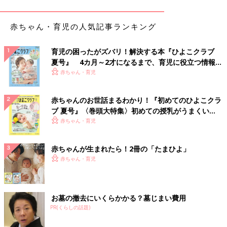
「鴨川市のご当地グルメに『おらが丼』というのがあります。市
赤ちゃん・育児の人気記事ランキング
内のあちこちの飲食店でやっています」
献立に困ったときの参考になる「郷土料理」
育児の困ったがズバリ！解決する本『ひよこクラブ
夏号』 4カ月～2才になるまで、育児に役立つ情報が
いっぱい！
赤ちゃん・育児
毎日のごはん作りで取り入れられそうな「郷土料理」情報も。
赤ちゃんのお世話まるわかり！『初めてのひよこクラ
「うどん県の郷土料理である、『しっぽくうどん』はいかがです
ブ 夏号』〈巻頭大特集〉初めての授乳がうまくい
か？いりこだしで、大根や人参、里芋などの根菜類、天ぷらと呼
く！ おっぱい・ミルクの基本と夏のトラブル 解決テ
赤ちゃん・育児
ばれる練り物などを煮込んで、うどんにかけるんです。野菜がた
ク
っぷり摂れていいと思います」
赤ちゃんが生まれたら！2冊の「たまひよ」
「私の住む地方ではおいなりさんの中身に茹でたお蕎麦を入れま
赤ちゃん・育児
す。『そば寿司』です。そばは普通に茹でてめんつゆを少量まぶ
しておきます。ながいままのお蕎麦をいなりの袋につめます。紅
ショウガや細ネギの刻んだ物を入れてもアクセントになります」
お墓の撤去にいくらかかる？墓じまい費用
PR(くらしの話題)
「大分の郷土料理『茄子のこねり』です。茄子を油で炒めてそれ
に醤油 砂糖 小麦粉など入れてこねます。母が夏になるとよく作