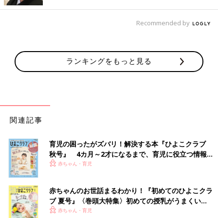
ってました。子どもの頃は、キライでしたが今では なつかしく
てよく作ります」
Recommended by
お家で作れる郷土料理、「食育」にも役立ちそうですね。
（文・古川はる香）
ランキングをもっと見る
帝王切開予定が急遽自然分娩で双子を出
産【たまひよ 出産体験談】
こんにちは。たまひよONLINE編集部です。た
まひよのアプリ「まいにちのたまひよ」のルー
ムに寄せられたみんなの「出産レポート」か
関連記事
ら、ぽにょさんの出産体験談をお届けします。
■文中のコメントはすべて、『ウィメンズパーク』（2022年1月
育児の困ったがズバリ！解決する本『ひよこクラブ
末まで）の投稿からの抜粋です。
秋号』 4カ月～2才になるまで、育児に役立つ情報が
※この記事は「たまひよONLINE」で過去に公開されたもので
いっぱい！
赤ちゃん・育児
す。
※記事の内容は記事執筆当時の情報であり、現在と異なる場合が
あります。
赤ちゃんのお世話まるわかり！『初めてのひよこクラ
ブ 夏号』〈巻頭大特集〉初めての授乳がうまくい
く！ おっぱい・ミルクの基本と夏のトラブル 解決テ
赤ちゃん・育児