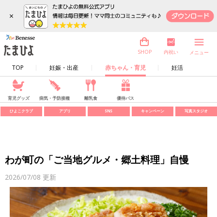
×
内祝い
SHOP
メニュー
TOP
妊娠・出産
赤ちゃん・育児
妊活
育児グッズ
病気・予防接種
離乳食
優待パス
ひよこクラブ
アプリ
SNS
キャンペーン
写真スタジオ
わが町の「ご当地グルメ・郷土料理」自慢
2026/07/08
更新