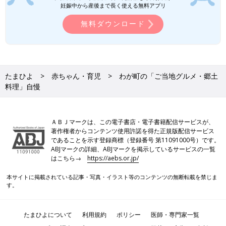
妊娠中から産後まで長く使える無料アプリ
無料ダウンロード
たまひよ
赤ちゃん・育児
わが町の「ご当地グルメ・郷土
料理」自慢
ＡＢＪマークは、この電子書店・電子書籍配信サービスが、
著作権者からコンテンツ使用許諾を得た正規版配信サービス
であることを示す登録商標（登録番号 第11091000号）です。
ABJマークの詳細、ABJマークを掲示しているサービスの一覧
はこちら→
https://aebs.or.jp/
本サイトに掲載されている記事・写真・イラスト等のコンテンツの無断転載を禁じま
す。
たまひよについて
利用規約
ポリシー
医師・専門家一覧