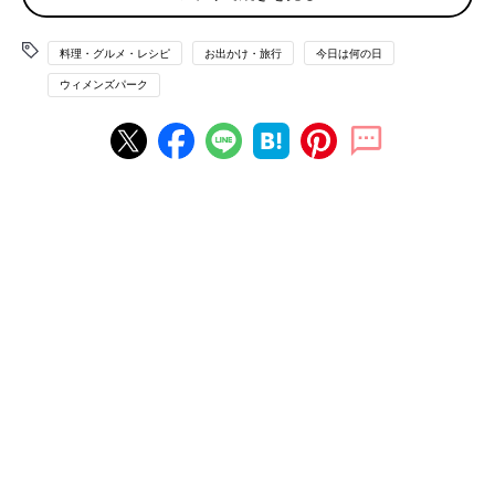
ルメが豊富！
「個人的に好きなのは『ひつまぶし』です。『あつた蓬莱軒（ほ
料理・グルメ・レシピ
お出かけ・旅行
今日は何の日
うらいけん）』は並びます。ラシックに入っているお店のひつま
ウィメンズパーク
ぶしも美味しいのでおすすめです」
「『矢場とん』。ごはんのおかわりができるし、かつの量も多い
ので子どもも一緒に食べれると思います」
「老舗の喫茶店『コンパル』のエビフライサンドがおススメで
す」
■牛タンで有名な宮城県の隠れたご当地グルメ？
「白石市で食べた温麺（うーめん）がとてもあっさりしていてお
いしかったです。ノーマークだっただけに逆に印象に残っていま
す」
■鴨川シーワールドでおなじみ。海が近い千葉県鴨川市で
は