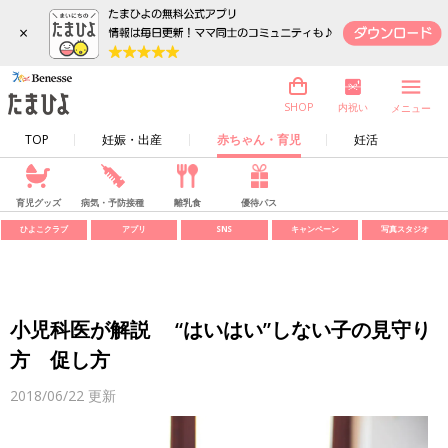
×
内祝い
SHOP
メニュー
TOP
妊娠・出産
赤ちゃん・育児
妊活
育児グッズ
病気・予防接種
離乳食
優待パス
ひよこクラブ
アプリ
SNS
キャンペーン
写真スタジオ
小児科医が解説 “はいはい”しない子の見守り
方 促し方
2018/06/22
更新