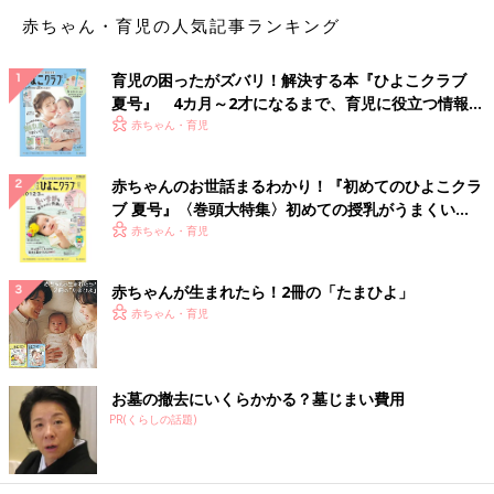
監修／本田真美先生
赤ちゃん・育児の人気記事ランキング
みくりキッズくりにっく 院長。小児神経専門医。東京慈恵会医
科大学卒業。国立成育医療研究センター、都立東部療育センター
などを経て現職。おもちゃコーディネーターでもあります。
育児の困ったがズバリ！解決する本『ひよこクラブ
夏号』 4カ月～2才になるまで、育児に役立つ情報が
参考／ひよこクラブ2014年5月号「はいはいの気がかりホントの
いっぱい！
赤ちゃん・育児
ところ」
●記事の内容は記事執筆当時の情報であり、現在と異なる場合が
赤ちゃんのお世話まるわかり！『初めてのひよこクラ
ブ 夏号』〈巻頭大特集〉初めての授乳がうまくい
あります。
く！ おっぱい・ミルクの基本と夏のトラブル 解決テ
赤ちゃん・育児
ク
赤ちゃんが生まれたら！2冊の「たまひよ」
赤ちゃん・育児
お墓の撤去にいくらかかる？墓じまい費用
PR(くらしの話題)