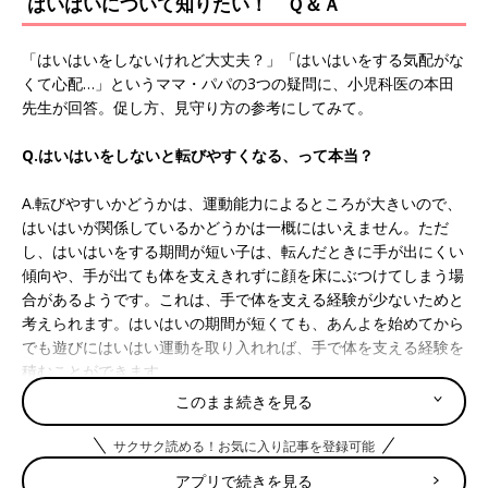
はいはいについて知りたい！ Ｑ＆Ａ
「はいはいをしないけれど大丈夫？」「はいはいをする気配がな
くて心配…」というママ・パパの3つの疑問に、小児科医の本田
先生が回答。促し方、見守り方の参考にしてみて。
Q.はいはいをしないと転びやすくなる、って本当？
A.転びやすいかどうかは、運動能力によるところが大きいので、
はいはいが関係しているかどうかは一概にはいえません。ただ
し、はいはいをする期間が短い子は、転んだときに手が出にくい
傾向や、手が出ても体を支えきれずに顔を床にぶつけてしまう場
合があるようです。これは、手で体を支える経験が少ないためと
考えられます。はいはいの期間が短くても、あんよを始めてから
でも遊びにはいはい運動を取り入れれば、手で体を支える経験を
積むことができます。
このまま続きを見る
Q.子どもがはいはいをしないので心配です。
サクサク読める！お気に入り記事を登録可能
A.はいはいをしないからといって、子どもの将来に重大な影響を
アプリで続きを見る