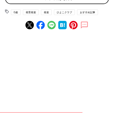
及ぼすわけではありません。はいはいは子どもの発達上、必ずし
も必要なものではないのです。ただし、はいはいは腹筋、背筋、
腕や足、全身の筋肉を使う運動なので、赤ちゃんの体が鍛えられ
0歳
発育発達
発達
ひよこクラブ
おすすめ記事
ることは確か。できればするほうがいいでしょう。
Q.はいはいをしない子に、はいはいをさせるには？
A.赤ちゃんがおすわりをした状態で、好きなおもちゃを手が届く
か届かないかの場所に置いてみると、それを取りに行こうとはい
はいをすることがあります。また、赤ちゃんのおなかの下に丸め
たタオルや布団を入れて、はいはいのポーズを覚えてもらうとい
うのも効果的です。動くおもちゃを必死に追いかけようとはいは
いをする子もいるようです。自然にはいはいをするように促して
あげましょう。
はいはいには全身の筋肉が鍛えられるメリットがありますが、し
ないからといって子どもの将来まで決まるわけではないようで
す。最終的にはあんよができればひと安心。ママ・パパはあせら
ずに、気長に成長を見守ってあげましょう。(取材・文／香川
誠、ひよこクラブ編集部)