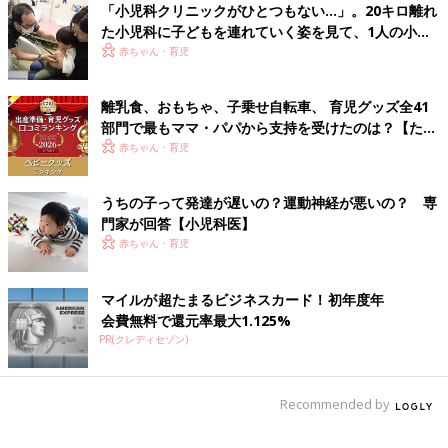
「小児科クリニックがひとつもない…」。20キロ離れ
た小児科に子どもを連れていく姿を見て、1人の小児
科医の決意
赤ちゃん・育児
離乳食、おもちゃ、子乗せ自転車、 育児グッズ全41
部門で最もママ・パパから支持を受けたのは？【たま
ひよ 赤ちゃんグッズ大賞2026】
赤ちゃん・育児
うちの子って発達が遅いの？運動神経が悪いの？ 専
門家が回答【小児科医】
赤ちゃん・育児
マイルが超たまるビジネスカード！初年度年
会費無料で還元率最大1.125%
PR(クレディセゾン)
Recommended by