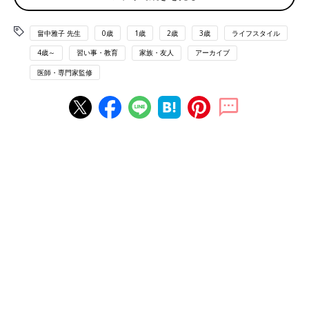
夫婦仲と教育資金の微妙な関係性
畠中雅子 先生
0歳
1歳
2歳
3歳
ライフスタイル
ファイナンシャルプランナーは、金銭面に焦点をあてつつ、相談
4歳～
習い事・教育
家族・友人
アーカイブ
者から求められるニーズに合わせたアドバイスをするのが、仕事
医師・専門家監修
上の役割です。そのため私はふだんから、お金以外の、たとえば
精神面などのアドバイスは最小限にとどめるように気をつけてい
ますが、教育資金づくりのアドバイスをしているときだけは、ど
うしてもお金以外で気になることがあるんですね。
それは「夫婦仲がよければ、子どもが何人いても、教育資金の負
担を乗り越えられるのでは」ということ。逆を言えば「夫婦仲が
悪いと教育費が高額化しやすいのでは」と感じてしまうことで
す。
このようなことを言うと「お金のアドバイスをする人から精神論
を語られてもねえ」という反応が返ってきそうですが、教育資金
の相談現場においては「夫婦仲がよいか、悪いか」が「教育資金
で無理をするか、しないか」の分岐点になると感じる機会が多い
のです。