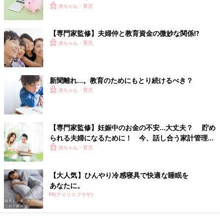
えと言われても、お金の話をすると無口になる」とか「一方的に
説】
赤ちゃん・育児
私が話すだけで、会話にならない」と感じる方もいるようです。
中には夫婦でお金の話をすると本筋からずれていって、ケンカに
【専門家監修】夫婦仲と教育資金の微妙な関係!?
発展してしまうことがあるかもしれませんね。
赤ちゃん・育児
そこで話し合いではうまくコミュニケーションがとれない場合は
「メモ」を使ってみてはいかがでしょうか。自分の考えや希望な
どをメモに書き出した上で、ご主人に手渡すのです。
新聞離れ…。教育のためにもとり続けるべき？
赤ちゃん・育児
たとえば――
・○○を中学から私立に通わせたいと思っているけれど、それにつ
いて、あなたはどう思う？
【専門家監修】妊娠中のお金の不安…大丈夫？ 貯め
・○○に○○の習い事をさせたい。これで、３つ目の習い事になる
られる夫婦になるために！ 今、話し合う家計管理と
けれど、習わせてもかまわない？
節約のポイントは？
赤ちゃん・育児
・できれば○○小学校に通わせたいけれど、ウチの家計では難しい
と思う？
・○○にはどんな習い事をさせるのがいいと思う？
【大人気】ひんやり冷感寝具で快適な睡眠を
あなたに。
PR(アイリスプラザ)
――このように、質問形式で書き出すのがポイント。ご主人から
返事をもらいたいからです。その際は、すぐに返事が来なくて
も、我慢強く待つ姿勢が大切。「できるだけ待つけれど、必ず考