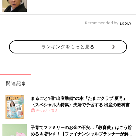
低でも○○大学に受かる努力をしてね」と、自分の人生の夢をお子
さんにかなえてもらうがごとく、はっぱをかけるママも。これっ
て、お子さんにとっては迷惑なことだと思いますし、ご主人を基
準に考えても意味がないと思います。
Recommended by
いっぽう夫婦仲がよいご家庭では、奥さまがご主人のアドバイス
をきちんと受け入れています。どんな習い事をさせるか夫婦で話
ランキングをもっと見る
し合って決めているケースが多いので、お子さんの進路で無理し
ないだけでなく、身の丈に合わないほどの習い事をさせたりもし
ません。
家計のサイズに合わないほど多くの習い事をさせたり、進学コー
スで無理をすると、そのツケは自分たちの老後に回ってくること
関連記事
を理解するようにしたいものです。
まるごと1冊“出産準備”の本『たまごクラブ 夏号』
〈スペシャル大特集〉夫婦で予習する 出産の教科書
お金の話に最適な夫婦のコミュニケーション法は？
赤ちゃん・育児
奥さまが暴走しないために重要なのは、教育方針や教育資金のか
子育てファミリーのお金の不安…「教育費」はこう貯
け方について、夫婦で話し合う機会を増やすこと。ただ「話し合
める＆増やす！【ファイナンシャルプランナーが解