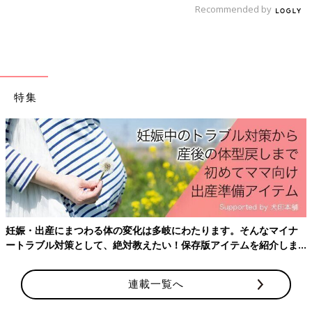
Recommended by
えて返事をちょうだいね」とも伝えておくといいでしょう。
教育資金準備をマラソンに例えると、お子さんが小さいときはま
だ10キロ付近にも差しかかっていないくらい。大学を卒業するこ
ろ、ようやく40キロを過ぎて、ゴールが近づいてくるといった感
じでしょうか。つまり10キロ付近で力を使いすぎてしまうと、ゴ
特集
ールを意識するころには、教育資金が底を突いてしまう可能性
も…！
大学を卒業するまでに長い時間がかかることと、お子さんが小さ
いときにしか、まとまった教育資金を貯められない現実はしっか
り意識しておきましょう。その上でご主人と進学コースなどにつ
いて、じっくり話し合う機会をぜひとも設けてほしいと思いま
す。夫婦仲がよければ、必ず乗り越えられるのですから。（たま
妊娠・出産にまつわる体の変化は多岐にわたります。そんなマイナ
ひよnet専門家コラムより抜粋）
ートラブル対策として、絶対教えたい！保存版アイテムを紹介しま
監修／畠中雅子 先生
す。
連載一覧へ
※この記事は「たまひよONLINE」で過去に公開されたもので
す。