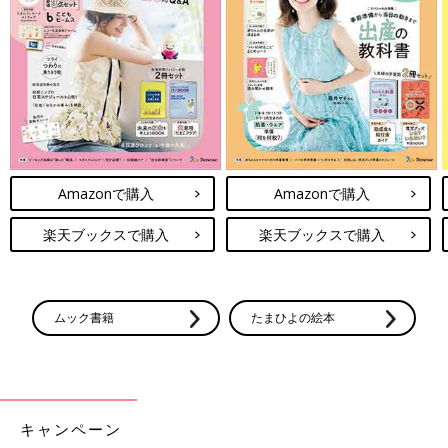
きる「ルーム」や、写真だけでは伝わらない”できごと”を簡単に
記録できる「成長きろく」も大人気！
ダウンロード（無料）
育児中におススメの本
最新! 初めての育児新百科 (ベネッセ・ムック たまひよブッ
クス たまひよ新百科シリーズ)
Amazonで購入
Amazonで購入
大人気「新百科シリーズ」の「育児新百科」がリニューアル！
楽天ブックスで購入
楽天ブックスで購入
新生児から
3歳
まで、月齢別に毎日の赤ちゃんの成長の様子とマ
マ＆パパができることを徹底紹介。
毎日のお世話を基本からていねいに解説。
ムック書籍
たまひよの絵本
新生児期からのお世話も写真でよくわかる！ 月齢別に、体・心
の成長とかかわりかたを掲載。
ワンオペおふろの手順など、ママ・パパの「困った！」を具体的
なテクで解決。
予防接種や乳幼児健診、事故・けがの予防と対策、病気の受診の
キャンペーン
目安などもわかりやすく紹介しています。