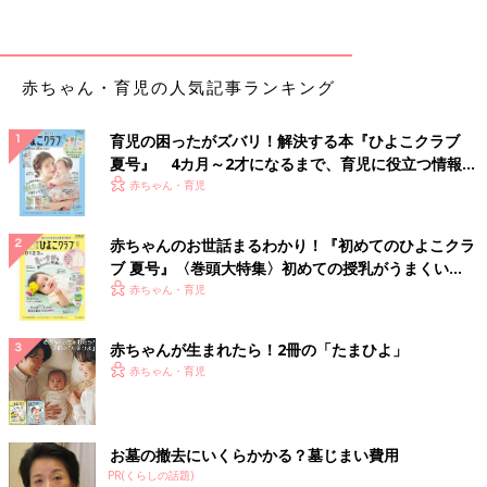
【子どもの教育費】18歳までに貯めるべ
き最低ラインは？児童手当を全額貯めれ
赤ちゃん・育児の人気記事ランキング
ばたりる？
子どもが生まれると気になるのが、教育費のこ
と。教育費はいつまでに、どのくらい貯めれば
いいの？ 「とりあえずこれだけ貯めておけば
育児の困ったがズバリ！解決する本『ひよこクラブ
安心！」という最低ラインを、ファイナンシャ
夏号』 4カ月～2才になるまで、育児に役立つ情報が
ルプランナーの宮里惠子先生にお聞きしまし
いっぱい！
赤ちゃん・育児
子どもの進学先選びに夫の学歴が関係！？
た。
赤ちゃんのお世話まるわかり！『初めてのひよこクラ
実際、夫婦仲が悪いケースでは教育資金が高額化しやすい傾向が
ブ 夏号』〈巻頭大特集〉初めての授乳がうまくい
あるのです。収入以上に背伸びをしてでも「絶対に中学から私立
く！ おっぱい・ミルクの基本と夏のトラブル 解決テ
赤ちゃん・育児
に通わせる」とか、「できれば私立小学校に通わせたい」など、
ク
家計のサイズを無視した行動を取りがちな奥さまが多いのです。
赤ちゃんが生まれたら！2冊の「たまひよ」
たとえご主人が「おれの収入じゃあ、私立中学は無理なんじゃな
赤ちゃん・育児
いか」と意見を述べても「子育てで苦労しているのは私なんだか
ら、あなたは口を挟まないで！」などと、言い返す奥さまも少な
くありません。中には「パパより少しでも偏差値の高い大学に受
お墓の撤去にいくらかかる？墓じまい費用
かってね！」「パパは○○大学卒で苦労しているから、あなたは最
PR(くらしの話題)