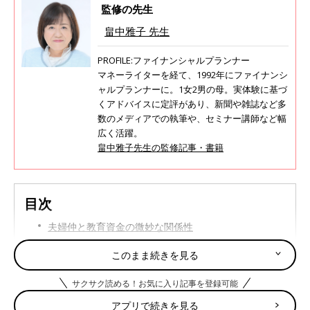
監修の先生
畠中雅子 先生
PROFILE:ファイナンシャルプランナー
マネーライターを経て、1992年にファイナンシ
ャルプランナーに。1女2男の母。実体験に基づ
くアドバイスに定評があり、新聞や雑誌など多
数のメディアでの執筆や、セミナー講師など幅
広く活躍。
畠中雅子先生の監修記事・書籍
目次
夫婦仲と教育資金の微妙な関係性
子どもの進学先選びに夫の学歴が関係！？
このまま続きを見る
お金の話に最適な夫婦のコミュニケーション法は？
サクサク読める！お気に入り記事を登録可能
アプリで続きを見る