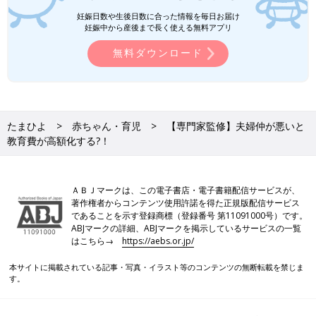
妊娠日数や生後日数に合った情報を毎日お届け
妊娠中から産後まで長く使える無料アプリ
Amazonで購入
無料ダウンロード
楽天ブックスで購入
たまひよ
赤ちゃん・育児
【専門家監修】夫婦仲が悪いと
教育費が高額化する?！
ＡＢＪマークは、この電子書店・電子書籍配信サービスが、
著作権者からコンテンツ使用許諾を得た正規版配信サービス
であることを示す登録商標（登録番号 第11091000号）です。
ABJマークの詳細、ABJマークを掲示しているサービスの一覧
はこちら→
https://aebs.or.jp/
本サイトに掲載されている記事・写真・イラスト等のコンテンツの無断転載を禁じま
す。