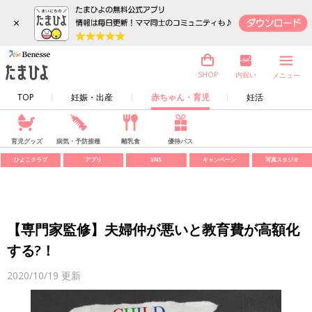
×
内祝い
SHOP
メニュー
TOP
妊娠・出産
赤ちゃん・育児
妊活
育児グッズ
病気・予防接種
離乳食
優待パス
ひよこクラブ
アプリ
SNS
キャンペーン
写真スタジオ
【専門家監修】夫婦仲が悪いと教育費が高額化
する?！
2020/10/19
更新