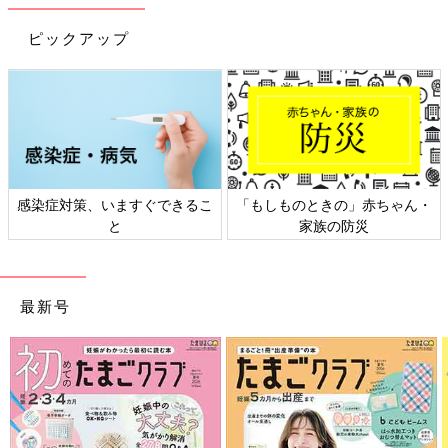
初回公開日 2017/08/22
ピックアップ
育児中におススメのアプリ
アプリ「まいにちのたまひよ」
感染症対策、いますぐできるこ
「もしものときの」赤ちゃん・
と
家族の防災
最新号
妊娠日数・生後日数に合わせて専門家のアドバイスを毎日お届
け。同じ出産月のママ同士で情報交換したり、励ましあったりで