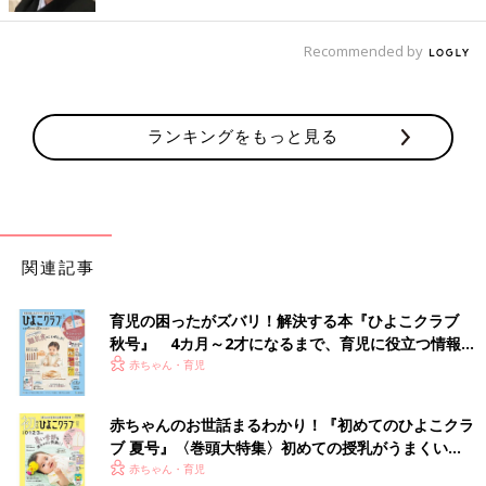
て卒園証をもらいます。園長先生からはこのときに一人ひとりに
対して声をかけます。このときに、涙してしまうパパやママが多
いよう。子どもの成長とともに、今までの苦労がフラッシュバッ
Recommended by
クするのでしょうね。
●園長先生のあいさつ
ランキングをもっと見る
あらためて子どもたちに向けて、卒園の祝いの言葉が述べられま
す。
●父母会長などのあいさつ
保護者の中から役員などがあいさつをします。
関連記事
●在園児の送る言葉、または歌など
在園児（年中組が中心）が卒園児においわいを述べます。歌や演
育児の困ったがズバリ！解決する本『ひよこクラブ
し物などの場合もあります。
秋号』 4カ月～2才になるまで、育児に役立つ情報が
いっぱい！
赤ちゃん・育児
●卒園児の言葉
卒園児が今までお世話になった先生方や在園児、保護者に向けて
赤ちゃんのお世話まるわかり！『初めてのひよこクラ
あいさつをします。こちらも歌や演し物の場合があります。ここ
ブ 夏号』〈巻頭大特集〉初めての授乳がうまくい
で歌った歌を聞くと、子どもが何歳になっても泣いてしまうとい
く！ おっぱい・ミルクの基本と夏のトラブル 解決テ
赤ちゃん・育児
うエピソードも。