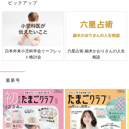
ーツは持っていないという人は、ブレザーなどを羽織って行きま
ピックアップ
しょう。またパパとママの格やトーンはそろえていくといいでし
ょう。
ママの服装、どうする？
パパと同じく、フォーマルな服装で参加することが基本です。ス
ーツかワンピース、ツーピースなどでいいのですが、卒園式では
日本外来小児科学会リーフレッ
六星占術 細木かおりさんの人生
ブラックや紺など、ダークな色の服装で出席するママが多く、
ト検討会
相談
「春らしい色を着ていって浮いてしまった」という話も聞きま
す。園に保護者の服の傾向などを聞いておくと安心です。
入園式と違って、子どもももう成長しているので、靴は服装にあ
わせたもので大丈夫。式自体は園のホールなどで行われるので、
最新号
スリッパを持参します。
どんな服を着ていくにせよ、卒園式の主役は子どもです。そのこ
とを忘れずに、思い出に残る卒園式にのぞんでください。
卒園式後の保育はどうなるの？