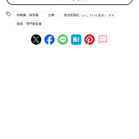
保育園の卒園式はいつごろ？
幼稚園・保育園
仕事
普光院亜紀（ふこういんあき） さん
医師・専門家監修
保育園の卒園式は3月の中旬から下旬に行われることが多いよう
です。入園式と同じく、平日に行われる園もあれば土曜日に行わ
れる園もあるので、やはり年間行事予定表で早めにチェックをし
ておきましょう。
また卒園式のあとに、謝恩会がある場合やママたちが主体になっ
て交流会をする園もあるようです。卒園式自体は午前中に終わっ
てしまいますが、その後にイベントがあるかの確認とともに、た
いていの保育園では卒園式のあとの保育はしていないので、仕事
などがある人は午後の子どもの預け先などは準備しておく必要が
あります。
卒園式のおおまかな流れ