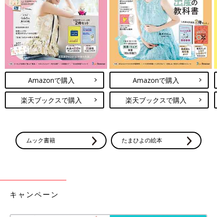
Amazonで購入
Amazonで購入
楽天ブックスで購入
楽天ブックスで購入
卒園したからといっても、3月いっぱいは在園児になりますの
ムック書籍
たまひよの絵本
で、登園は可能です。卒園式の翌日以降もふつうに登園するケー
スが多いようです。ただ保育園によっては、新年度からの受け入
れ態勢をととのえながらの保育になるので、教室の模様替えがあ
ったり、卒園児は教室ではなくホールでの保育になったりと、少
しこれまでの保育と変わるところもあるようです。
キャンペーン
まとめ