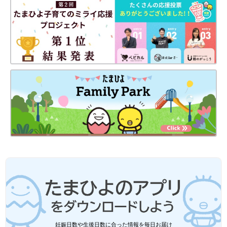
保活をくぐりぬけて、ドキドキの入園、そして長い保育園生活も
もう終わりですね。子どもにとってもすっかり第２の我が家のよ
うになった保育園ですから、最後まで気持ちよく通いたいもので
す。公立保育園の場合、異動などで4月以降にあいさつに行って
も、会えなくなる先生もいるので、お礼など話をしておきたいと
いう人は早めにしておくことがおすすめです。
（取材・文／bizmom編集部 橋本真理子／メディア・ビュー）
参考文献
『はじめての保育園』
（主婦と生活社）
監修/普光院亜紀さん
初回公開日 2017/8/15
●記事の内容は記事執筆当時の情報であり、現在と異なる場合が
あります。
育児中におススメのアプリ
妊娠日数や生後日数に合った情報を毎日お届け