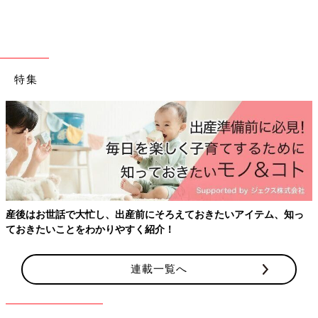
子どもの服装、どうする？
園服がある保育園では、園服を着用します。園服のない保育園で
も、子どもの成長を祝う記念の式典となるので、比較的にフォー
マルな服装をしている子どもが多いです。とくに決まりはありま
特集
せんが、子どももブレザーなどを着ていてもいやがらない年齢に
なっていますし、「卒園する」という自覚も持てる時期です。
小学校の入学式用に、男の子ならブレザーとパンツスーツ、女の
子もブレザーとスカートやワンピースなどを用意している家庭は
同じものでいいでしょう。女の子はリボンやシュシュなどでヘア
アレンジをするとグッとフォーマルな感じがアップします。
ただし、子どもはフォーマルな服を着ても、いつものように園庭
などで遊びたがります。そのあたりは大目に見て。
産後はお世話で大忙し、出産前にそろえておきたいアイテム、知っ
パパの服装、どうする？
ておきたいことをわかりやすく紹介！
卒園式はこれまでお世話になった園の先生方に感謝を伝える場で
連載一覧へ
もあるので、基本的にフォーマルなものを着るのがマナーです。
最近の傾向として、パパの服装はブラックスーツやダークスーツ
が主流になっています。どうしてもスーツはいやというパパやス