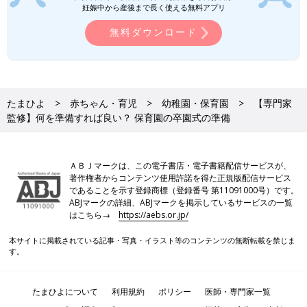
妊娠中から産後まで長く使える無料アプリ
アプリ「まいにちのたまひよ」
無料ダウンロード
たまひよ
赤ちゃん・育児
幼稚園・保育園
【専門家
監修】何を準備すれば良い？ 保育園の卒園式の準備
ＡＢＪマークは、この電子書店・電子書籍配信サービスが、
著作権者からコンテンツ使用許諾を得た正規版配信サービス
であることを示す登録商標（登録番号 第11091000号）です。
ABJマークの詳細、ABJマークを掲示しているサービスの一覧
はこちら→
https://aebs.or.jp/
本サイトに掲載されている記事・写真・イラスト等のコンテンツの無断転載を禁じま
妊娠日数・生後日数に合わせて専門家のアドバイスを毎日お届
す。
け。同じ出産月のママ同士で情報交換したり、励ましあったりで
きる「ルーム」や、写真だけでは伝わらない”できごと”を簡単に
記録できる「成長きろく」も大人気！
たまひよについて
利用規約
ポリシー
医師・専門家一覧