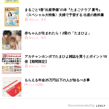
ク
●卒園児退場
まるごと1冊“出産準備”の本『たまごクラブ 夏号』
〈スペシャル大特集〉夫婦で予習する 出産の教科書
先生や保護者の拍手の中、退場します。
赤ちゃん・育児
●記念撮影
園長先生、担任の保育士、保護者とともに卒園児の集合写真を撮
赤ちゃんが生まれたら！2冊の「たまひよ」
ります。
赤ちゃん・育児
卒園式当日の服装や持ち物は？
アカチャンホンポでたまひよ雑誌を買うとポイント10
入園式のように特別に決まった荷物はありません。謝恩会で必要
倍【期間限定】
なものや普段外出するときに持っていくもので大丈夫。でも、ほ
赤ちゃん・育児
とんどのママ、そしてパパも泣いてしまうことが多いというの
で、ハンカチやミニタオルは必須かもしれません。
もらえる年金25万円以下の人が知るべき事
最近はスマホなどで撮影する人が増えていますが、子育ての思い
PR(くらしの話題)
出は記録に収めたいものです。
特別にカメラやビデオカメラを持っていく人はその用意とメモリ
やバッテリーの確認を。
Recommended by