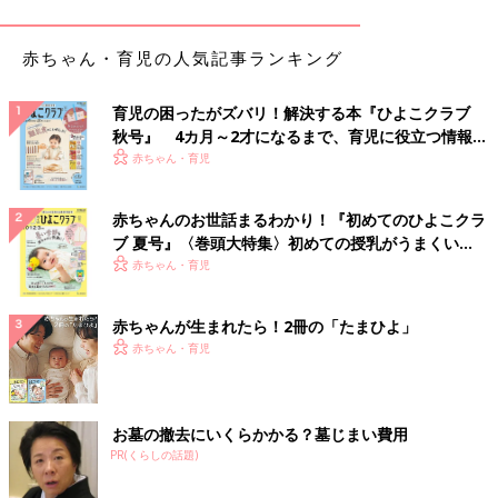
赤ちゃん・育児の人気記事ランキング
育児の困ったがズバリ！解決する本『ひよこクラブ
秋号』 4カ月～2才になるまで、育児に役立つ情報が
いっぱい！
赤ちゃん・育児
赤ちゃんのお世話まるわかり！『初めてのひよこクラ
卒園式ではどんなことをするのでしょうか。入園式と違い、卒園
ブ 夏号』〈巻頭大特集〉初めての授乳がうまくい
式となると子どもも成長しているので、その姿をあらためて見る
く！ おっぱい・ミルクの基本と夏のトラブル 解決テ
赤ちゃん・育児
ことができるのもうれしいですね。
ク
開催はほとんどの園で午前中に１時間程度で開催されることが多
赤ちゃんが生まれたら！2冊の「たまひよ」
いようです。おおまかな流れは以下のようになります。
赤ちゃん・育児
●卒園児入場
胸に花などをつけた園児がホールの外から入場します。
お墓の撤去にいくらかかる？墓じまい費用
●卒園証の授与
PR(くらしの話題)
一人ひとり園長先生から名前を呼ばれ、「はい」と答えて前に出