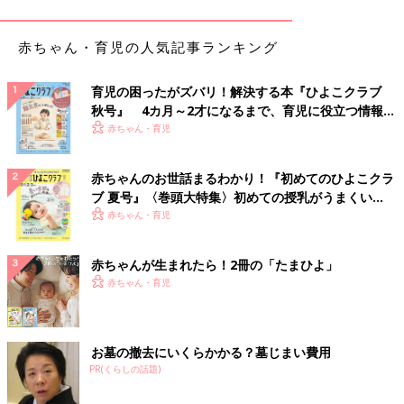
赤ちゃん・育児の人気記事ランキング
育児の困ったがズバリ！解決する本『ひよこクラブ
秋号』 4カ月～2才になるまで、育児に役立つ情報が
いっぱい！
赤ちゃん・育児
赤ちゃんのお世話まるわかり！『初めてのひよこクラ
卒園式ではどんなことをするのでしょうか。入園式と違い、卒園
ブ 夏号』〈巻頭大特集〉初めての授乳がうまくい
式となると子どもも成長しているので、その姿をあらためて見る
く！ おっぱい・ミルクの基本と夏のトラブル 解決テ
赤ちゃん・育児
ことができるのもうれしいですね。
ク
開催はほとんどの園で午前中に１時間程度で開催されることが多
赤ちゃんが生まれたら！2冊の「たまひよ」
いようです。おおまかな流れは以下のようになります。
赤ちゃん・育児
●卒園児入場
胸に花などをつけた園児がホールの外から入場します。
お墓の撤去にいくらかかる？墓じまい費用
●卒園証の授与
PR(くらしの話題)
一人ひとり園長先生から名前を呼ばれ、「はい」と答えて前に出