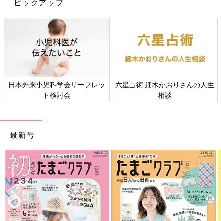
ーツは持っていないという人は、ブレザーなどを羽織って行きま
ピックアップ
しょう。またパパとママの格やトーンはそろえていくといいでし
ょう。
ママの服装、どうする？
パパと同じく、フォーマルな服装で参加することが基本です。ス
ーツかワンピース、ツーピースなどでいいのですが、卒園式では
日本外来小児科学会リーフレッ
六星占術 細木かおりさんの人生
ブラックや紺など、ダークな色の服装で出席するママが多く、
ト検討会
相談
「春らしい色を着ていって浮いてしまった」という話も聞きま
す。園に保護者の服の傾向などを聞いておくと安心です。
入園式と違って、子どもももう成長しているので、靴は服装にあ
わせたもので大丈夫。式自体は園のホールなどで行われるので、
最新号
スリッパを持参します。
どんな服を着ていくにせよ、卒園式の主役は子どもです。そのこ
とを忘れずに、思い出に残る卒園式にのぞんでください。
卒園式後の保育はどうなるの？