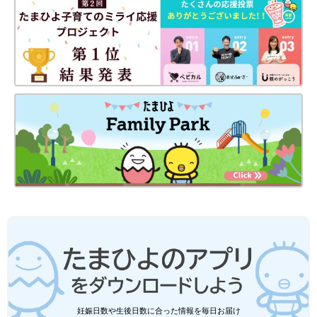
保活をくぐりぬけて、ドキドキの入園、そして長い保育園生活も
もう終わりですね。子どもにとってもすっかり第２の我が家のよ
うになった保育園ですから、最後まで気持ちよく通いたいもので
す。公立保育園の場合、異動などで4月以降にあいさつに行って
も、会えなくなる先生もいるので、お礼など話をしておきたいと
いう人は早めにしておくことがおすすめです。
（取材・文／bizmom編集部 橋本真理子／メディア・ビュー）
参考文献
『はじめての保育園』
（主婦と生活社）
監修/普光院亜紀さん
初回公開日 2017/8/15
●記事の内容は記事執筆当時の情報であり、現在と異なる場合が
あります。
妊娠日数や生後日数に合った情報を毎日お届け
育児中におススメのアプリ