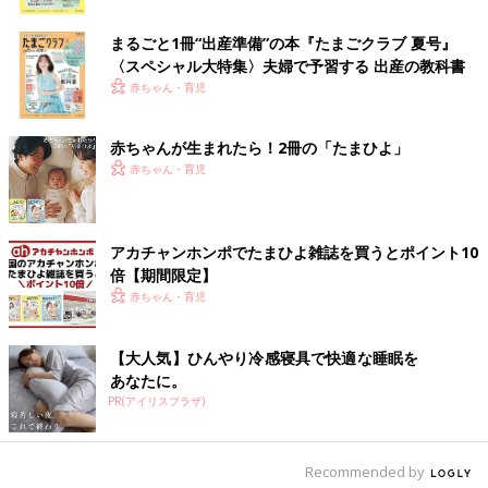
ク
●卒園児退場
まるごと1冊“出産準備”の本『たまごクラブ 夏号』
〈スペシャル大特集〉夫婦で予習する 出産の教科書
先生や保護者の拍手の中、退場します。
赤ちゃん・育児
●記念撮影
園長先生、担任の保育士、保護者とともに卒園児の集合写真を撮
赤ちゃんが生まれたら！2冊の「たまひよ」
ります。
赤ちゃん・育児
卒園式当日の服装や持ち物は？
アカチャンホンポでたまひよ雑誌を買うとポイント10
入園式のように特別に決まった荷物はありません。謝恩会で必要
倍【期間限定】
なものや普段外出するときに持っていくもので大丈夫。でも、ほ
赤ちゃん・育児
とんどのママ、そしてパパも泣いてしまうことが多いというの
で、ハンカチやミニタオルは必須かもしれません。
【大人気】ひんやり冷感寝具で快適な睡眠を
最近はスマホなどで撮影する人が増えていますが、子育ての思い
あなたに。
出は記録に収めたいものです。
PR(アイリスプラザ)
特別にカメラやビデオカメラを持っていく人はその用意とメモリ
やバッテリーの確認を。
Recommended by