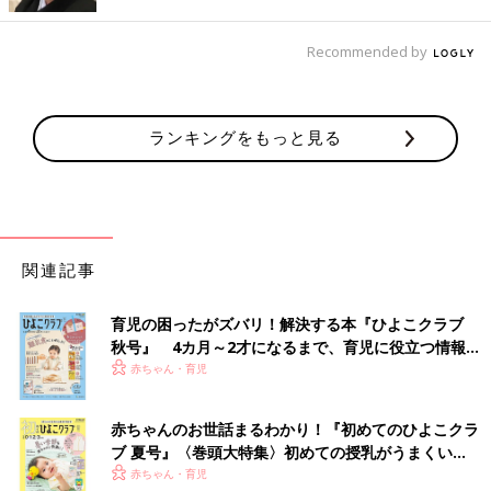
て卒園証をもらいます。園長先生からはこのときに一人ひとりに
対して声をかけます。このときに、涙してしまうパパやママが多
いよう。子どもの成長とともに、今までの苦労がフラッシュバッ
Recommended by
クするのでしょうね。
●園長先生のあいさつ
ランキングをもっと見る
あらためて子どもたちに向けて、卒園の祝いの言葉が述べられま
す。
●父母会長などのあいさつ
保護者の中から役員などがあいさつをします。
関連記事
●在園児の送る言葉、または歌など
在園児（年中組が中心）が卒園児においわいを述べます。歌や演
育児の困ったがズバリ！解決する本『ひよこクラブ
し物などの場合もあります。
秋号』 4カ月～2才になるまで、育児に役立つ情報が
いっぱい！
赤ちゃん・育児
●卒園児の言葉
卒園児が今までお世話になった先生方や在園児、保護者に向けて
赤ちゃんのお世話まるわかり！『初めてのひよこクラ
あいさつをします。こちらも歌や演し物の場合があります。ここ
ブ 夏号』〈巻頭大特集〉初めての授乳がうまくい
で歌った歌を聞くと、子どもが何歳になっても泣いてしまうとい
く！ おっぱい・ミルクの基本と夏のトラブル 解決テ
赤ちゃん・育児
うエピソードも。