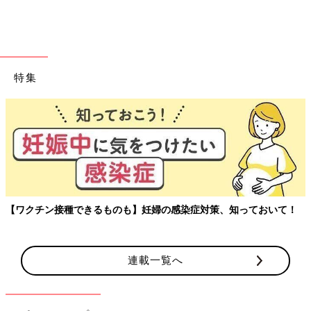
子どもの服装、どうする？
園服がある保育園では、園服を着用します。園服のない保育園で
も、子どもの成長を祝う記念の式典となるので、比較的にフォー
マルな服装をしている子どもが多いです。とくに決まりはありま
特集
せんが、子どももブレザーなどを着ていてもいやがらない年齢に
なっていますし、「卒園する」という自覚も持てる時期です。
小学校の入学式用に、男の子ならブレザーとパンツスーツ、女の
子もブレザーとスカートやワンピースなどを用意している家庭は
同じものでいいでしょう。女の子はリボンやシュシュなどでヘア
アレンジをするとグッとフォーマルな感じがアップします。
ただし、子どもはフォーマルな服を着ても、いつものように園庭
などで遊びたがります。そのあたりは大目に見て。
【ワクチン接種できるものも】妊婦の感染症対策、知っておいて！
パパの服装、どうする？
卒園式はこれまでお世話になった園の先生方に感謝を伝える場で
連載一覧へ
もあるので、基本的にフォーマルなものを着るのがマナーです。
最近の傾向として、パパの服装はブラックスーツやダークスーツ
が主流になっています。どうしてもスーツはいやというパパやス