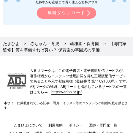
妊娠中から産後まで長く使える無料アプリ
無料ダウンロード
アプリ「まいにちのたまひよ」
たまひよ
赤ちゃん・育児
幼稚園・保育園
【専門家
監修】何を準備すれば良い？ 保育園の卒園式の準備
ＡＢＪマークは、この電子書店・電子書籍配信サービスが、
著作権者からコンテンツ使用許諾を得た正規版配信サービス
であることを示す登録商標（登録番号 第11091000号）です。
ABJマークの詳細、ABJマークを掲示しているサービスの一覧
はこちら→
https://aebs.or.jp/
本サイトに掲載されている記事・写真・イラスト等のコンテンツの無断転載を禁じま
妊娠日数・生後日数に合わせて専門家のアドバイスを毎日お届
す。
け。同じ出産月のママ同士で情報交換したり、励ましあったりで
きる「ルーム」や、写真だけでは伝わらない”できごと”を簡単に
記録できる「成長きろく」も大人気！
たまひよについて
利用規約
ポリシー
医師・専門家一覧