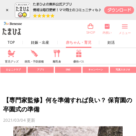
×
内祝い
SHOP
メニュー
TOP
妊娠・出産
赤ちゃん・育児
妊活
育児グッズ
病気・予防接種
離乳食
優待パス
ひよこクラブ
アプリ
SNS
キャンペーン
写真スタジオ
【専門家監修】何を準備すれば良い？ 保育園の
卒園式の準備
2021/03/04
更新