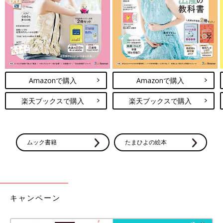
Amazonで購入
Amazonで購入
楽天ブックスで購入
楽天ブックスで購入
卒園したからといっても、3月いっぱいは在園児になりますの
ムック書籍
たまひよの絵本
で、登園は可能です。卒園式の翌日以降もふつうに登園するケー
スが多いようです。ただ保育園によっては、新年度からの受け入
れ態勢をととのえながらの保育になるので、教室の模様替えがあ
ったり、卒園児は教室ではなくホールでの保育になったりと、少
しこれまでの保育と変わるところもあるようです。
キャンペーン
まとめ