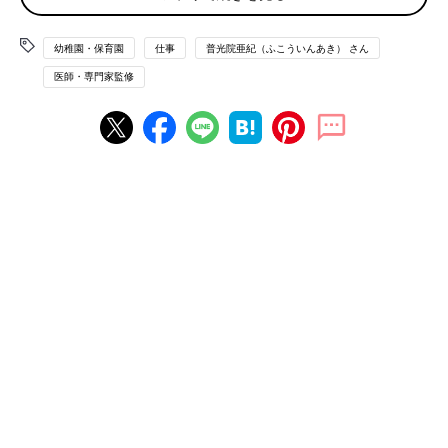
保育園の卒園式はいつごろ？
幼稚園・保育園
仕事
普光院亜紀（ふこういんあき） さん
医師・専門家監修
保育園の卒園式は3月の中旬から下旬に行われることが多いよう
です。入園式と同じく、平日に行われる園もあれば土曜日に行わ
れる園もあるので、やはり年間行事予定表で早めにチェックをし
ておきましょう。
また卒園式のあとに、謝恩会がある場合やママたちが主体になっ
て交流会をする園もあるようです。卒園式自体は午前中に終わっ
てしまいますが、その後にイベントがあるかの確認とともに、た
いていの保育園では卒園式のあとの保育はしていないので、仕事
などがある人は午後の子どもの預け先などは準備しておく必要が
あります。
卒園式のおおまかな流れ