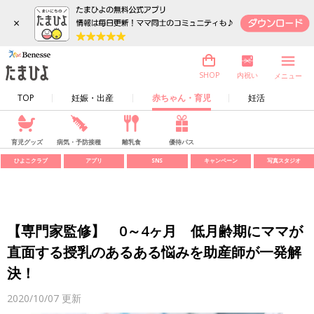
×
内祝い
SHOP
メニュー
TOP
妊娠・出産
赤ちゃん・育児
妊活
育児グッズ
病気・予防接種
離乳食
優待パス
ひよこクラブ
アプリ
SNS
キャンペーン
写真スタジオ
【専門家監修】 0～4ヶ月 低月齢期にママが
直面する授乳のあるある悩みを助産師が一発解
決！
2020/10/07
更新