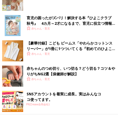
おっぱいたりてる？【0～3カ月】授乳の
7つの気がかりに専門家がアドバイス
育児の困ったがズバリ！解決する本『ひよこクラブ
新生児期～3カ月のころの授乳は、赤ちゃんも
秋号』 4カ月～2才になるまで、育児に役立つ情報が
ママも初めてのことだらけ。幸せな気持ち半
いっぱい！
赤ちゃん・育児
分、気がかりも多いのではないでしょうか？
ママたちから多く寄せられる授乳に関する気が
かりを７つピックアップし、よしかた産婦人科
生後すぐは、ちょっとしたことでも不安なもの。育児で気になる
【豪華付録】こども ビームス「やわらかコットンス
副院長の善方裕美先生にアドバイスをいただき
ことがあったら１人で悩まず、近くの母乳外来や小児科などに相
リーパー」が1冊に1つついてくる『初めてのひよこク
ました。
談してくださいね。赤ちゃんとママが幸せな授乳タイムを過ごせ
ラブ』春号が発売中！
赤ちゃん・育児
ますように。（文・ひよこクラブ編集部）
赤ちゃんのつめ切り、いつ切る？どう切る？コツ＆や
■参考：『ひよこクラブ』2018年2月号別冊「おっぱい・ミル
りがちNG2選【保健師が解説】
ク・離乳食 量とバランス解決BOOK」
赤ちゃん・育児
監修／【助産師】小澤千恵 先生
SNSアカウントを着実に成長。実はみんなコ
初回公開日 2018/06/18
コ使ってます。
PR(Dreaw合同会社)
育児中におススメのアプリ