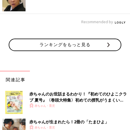
・
母乳だけ
なら、１日６～８回×左右合計10～15分程度
・
混合
なら、１日６～８回×左右合計10～15分程度で母乳後＋ミ
ルクはたりない分だけ
・
ミルクだけ
なら、１日５～６回×160～200ml
Recommended by
このほかに、下記の目安の②③が当てはまっていればたりていま
す」
ランキングをもっと見る
★母乳がたりているかの目安
① おしっこが１日６回以上出ている
② 赤ちゃんの顔色や機嫌がいい
③ 赤ちゃんの体重が発育曲線内に入っている
関連記事
悩み５：ミルクをたす量＆たし方がわからない
「母乳をあげてから、その後赤ちゃんにものたりないような様子
赤ちゃんのお世話まるわかり！『初めてのひよこクラ
があったら、ミルクを与えてみます。
ブ 夏号』〈巻頭大特集〉初めての授乳がうまくい
く！ おっぱい・ミルクの基本と夏のトラブル 解決テ
母乳をあげてからミルクをあげる
のが、基本です。頻回な授乳
赤ちゃん・育児
ク
や、毎回の授乳で『母乳→ミルク』というのがママに負担なら
ば、母乳の授乳を１回休んで、１回分のミルクをあげるというや
赤ちゃんが生まれたら！2冊の「たまひよ」
り方でもいいでしょう」
赤ちゃん・育児