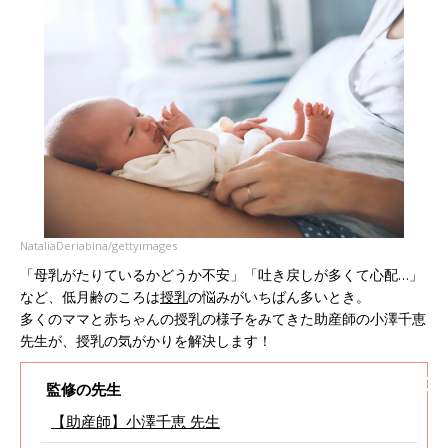
NataliaDeriabina/gettyimages
「母乳がたりているかどうか不安」「吐き戻しが多くて心配…」
など、低月齢のころは
授乳
の悩みがいちばん多いとき。
多くのママと赤ちゃんの授乳の様子をみてきた助産師の小澤千恵
先生が、授乳の気がかりを解決します！
監修の先生
【助産師】小澤千恵 先生