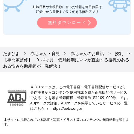
妊娠日数や生後日数に合った情報を毎日お届け
妊娠中から産後まで長く使える無料アプリ
無料ダウンロード
たまひよ
赤ちゃん・育児
赤ちゃんのお世話
授乳
【専門家監修】 0～4ヶ月 低月齢期にママが直面する授乳のある
ある悩みを助産師が一発解決！
ＡＢＪマークは、この電子書店・電子書籍配信サービスが、
著作権者からコンテンツ使用許諾を得た正規版配信サービス
であることを示す登録商標（登録番号 第11091000号）です。
ABJマークの詳細、ABJマークを掲示しているサービスの一覧
はこちら→
https://aebs.or.jp/
本サイトに掲載されている記事・写真・イラスト等のコンテンツの無断転載を禁じま
す。