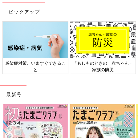
育児中におススメの本
ピックアップ
最新! 初めての育児新百科 (ベネッセ・ムック たまひよブッ
クス たまひよ新百科シリーズ)
大人気「新百科シリーズ」の「育児新百科」がリニューアル！
新生児から
3歳
まで、月齢別に毎日の赤ちゃんの成長の様子とマ
マ＆パパができることを徹底紹介。
感染症対策、いますぐできるこ
「もしものときの」赤ちゃん・
毎日のお世話を基本からていねいに解説。
と
家族の防災
新生児期からのお世話も写真でよくわかる！ 月齢別に、体・心
の成長とかかわりかたを掲載。
ワンオペおふろの手順など、ママ・パパの「困った！」を具体的
なテクで解決。
最新号
予防接種や乳幼児健診、事故・けがの予防と対策、病気の受診の
目安などもわかりやすく紹介しています。
切り取って使える、「赤ちゃんの月齢別 発育・発達見通し表」
つき。