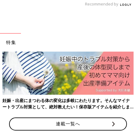
アプリ「まいにちのたまひよ」
Recommended by
特集
妊娠日数・生後日数に合わせて専門家のアドバイスを毎日お届
妊娠・出産にまつわる体の変化は多岐にわたります。そんなマイナ
け。同じ出産月のママ同士で情報交換したり、励ましあったりで
ートラブル対策として、絶対教えたい！保存版アイテムを紹介しま
きる「ルーム」や、写真だけでは伝わらない”できごと”を簡単に
す。
記録できる「成長きろく」も大人気！
連載一覧へ
ダウンロード（無料）