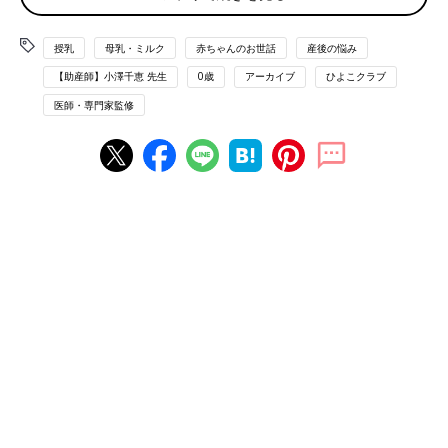
「生後２ヶ月ごろまでは、欲しがるときに欲しがるだけ与えてい
いので、回数が多くても気にしなくて大丈夫。一度に飲む量が増
授乳
母乳・ミルク
赤ちゃんのお世話
産後の悩み
えてくると、授乳回数もだんだんと減ってきます。
【助産師】小澤千恵 先生
0歳
アーカイブ
ひよこクラブ
２ヶ月を過ぎたら、授乳間隔は３時間くらいを目安にするといい
でしょう。前回の授乳から時間がたっていないのに泣くようであ
医師・専門家監修
れば、おっぱい以外の理由もあるかも。『どうしたの？』と声を
かけて理由を考えて対応してみて」（小澤先生）
悩み２：授乳時間が定まらない
「生後３～４ヶ月ごろになると授乳のリズムが定まる人が多いで
すが、人によっては５～６ヶ月ごろまで定まらない人もいますの
であせらないで。
赤ちゃんの起床時間を毎日一定にすると、そのあとのスケジュー
ルが定まってくるので、授乳リズムも整いやすいかも。３ヶ月ご
ろから、朝になったら起こすようにしてみましょう」
悩み３：母乳・ミルクを吐く
「このころはげっぷをさせていても、吐きもどしが多い時期で