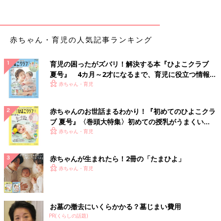
す。体重が増えていて元気なら問題ないですが、噴水状に吐くよ
うであれば、小児科を受診して。
また、頻繁に吐き戻しているなら、飲み過ぎが原因の可能性も。
赤ちゃん・育児の人気記事ランキング
飲ませる時間や量を調節したり、一度に飲む量を減らして回数を
増やしても。おすわりのころになると吐き戻しは減ってきます」
育児の困ったがズバリ！解決する本『ひよこクラブ
夏号』 4カ月～2才になるまで、育児に役立つ情報が
”母乳がたりている目安”を知れば安心！
いっぱい！
赤ちゃん・育児
授乳中のママがいちばん気になるのは、「母乳がたりている
赤ちゃんのお世話まるわかり！『初めてのひよこクラ
か」。不安なときは、以下の目安をチェックして！
ブ 夏号』〈巻頭大特集〉初めての授乳がうまくい
く！ おっぱい・ミルクの基本と夏のトラブル 解決テ
赤ちゃん・育児
悩み４：量がたりているかわからない
ク
赤ちゃんが生まれたら！2冊の「たまひよ」
「
０～２ヶ月ごろ
は、１日８回以上授乳していて、下記の①～③
赤ちゃん・育児
がすべて当てはまっていれば、母乳はたりているのでミルクをた
さなくて大丈夫。
３～４ヶ月ごろ
は、授乳が「母乳だけ、母乳とミルクの混合、ミ
お墓の撤去にいくらかかる？墓じまい費用
ルクだけ」かによって、回数の目安が変わります。
PR(くらしの話題)