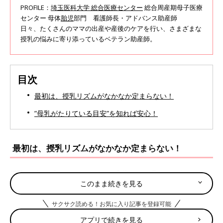
PROFILE：
埼玉医科大学 総合医療センター
総合周産期母子医療
センター 母体
胎児
部門 看護師長・アドバンス助産師
日々、たくさんのママの出産や産後のケアを行い、さまざまな
授乳の悩みに寄り添っているベテラン助産師。
目次
最初は、授乳リズムがなかなか定まらない！
”母乳がたりている目安”を知れば安心！
最初は、授乳リズムがなかなか定まらない！
授乳リズムが定まってくるのは、生後3～4ヶ月ごろ。あせらない
このまま続きを見る
でマイペースで大丈夫です。
サクサク読める！お気に入り記事を登録可能
悩み１：授乳の回数がとにかく多い
アプリで続きを見る