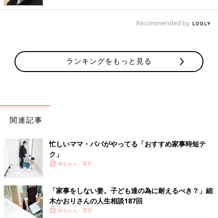
ったら一生懸命に家事を学び、一通り出来るように。鯖の味噌煮
なども作れます！ その一生懸命さと努力に感謝、感謝の毎日で
Recommended by
す」
「子どもたちの面倒をひとりで一日みてくれて、休日は私に自由
時間をくれます」
ランキングをもっと見る
「私より家事が得意だし、育児で得た情報はほぼ全てシェアして
きたおかげで
授乳
以外は全てできるスーパー夫です」
「家事・育児は当然やるもんだと本人が言っていた通り、時間が
あれば色々と協力してくれます」
「子どもが『ママがいい』と、拒否されて意気消沈してる割には
頑張ってくれています」
関連記事
たとえ上手にできなくても、ママの力になってあげようと一生懸
忙しいママ・パパがやってる「おすすめ家事時短テ
命な姿を見れば、ママは200点満点をあげたくなりますよね。
ク」
子育てで大変な時期に、パパがどれだけ協力的かで、その後の夫
赤ちゃん・育児
への愛情の度合いは変わっていくといいます。逆に、非協力的で
自分勝手な行動を取ったパパへの恨みは、ずっと忘れないもので
「家事をしない妻。子ども達の為に耐えるべき？」細
す。
木かおりさんの人生相談187回
将来的に、ママに大事にされるためにも、パパはイクメン必須で
赤ちゃん・育児
すね。