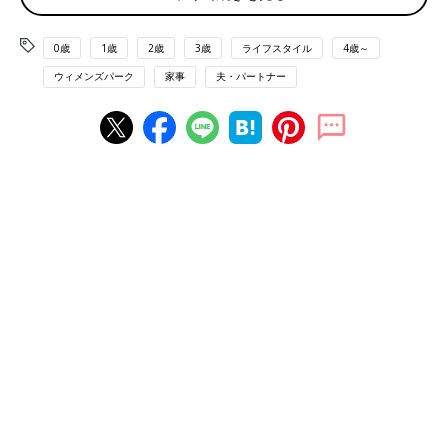
「家事は苦手なのであまりしませんが、育児には協力的です」
「家事は協力的。育児は任せっきりですね」
0歳
1歳
2歳
3歳
ライフスタイル
4歳～
「こちらから何も言わなくてもやってくれるのでありがたいで
す」
ウィメンズパーク
家事
夫・パートナー
家事の得手不得手はあるものの、やはりイクメンパパが多いよう
です。
第3位の「どちらでもない」という微妙な答えのその理由は、
「手伝うことがトンチンカンでかえって大変」
「夫にお風呂と
寝かしつけ
をお願いしても、朝見るとオムツをし
忘れているなど、何をやっても落第点」
「洗い物をしてくれた後は、シンクの周りが水びたしで余計に手
間が増える」
やってはくれるものの、結局は戦力になっていない、もしくはあ
りがた迷惑に…。
でも、「あまり協力的ではない」「まったく協力的ではない」夫
も20％ほどいます。
戦力外とはいえ、協力したいという気持ちはうれしいものです。