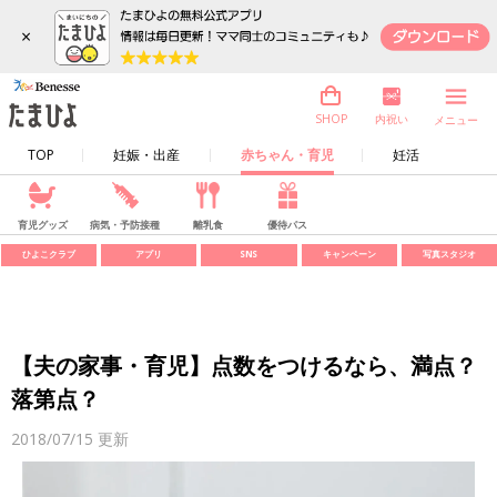
×
内祝い
SHOP
メニュー
TOP
妊娠・出産
赤ちゃん・育児
妊活
育児グッズ
病気・予防接種
離乳食
優待パス
ひよこクラブ
アプリ
SNS
キャンペーン
写真スタジオ
【夫の家事・育児】点数をつけるなら、満点？
落第点？
2018/07/15
更新