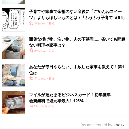
（文・井上裕紀子）
子育てや家事で余裕のない産後に「ごめんねスイー
なぜそうなる？！ママたち総ツッコミ
ツ」よりもほしいものとは⁉︎『ふうふう子育て ＃54』
「夫の家事あるある」総集編
赤ちゃん・育児
共働きの家庭も増え、"家事やったつもり夫"が
あとを絶たないよう。「今日はおれがやる！」
面倒な揚げ物、洗い物、肉の下処理…。省いても問題
と言う夫に安心して家事を任せたら、結果的に
ない料理や家事は？
ありがた迷惑になってしまったというケース
赤ちゃん・育児
も。妻たちが体験した夫の家事あるあるエピソ
■文中のコメントはすべて、『ウィメンズパーク』の投稿を再編
ートを集めました。
集したものです。
あなたが毎日やらない、手放した家事を教えて！第1
位は…
赤ちゃん・育児
マイルが超たまるビジネスカード！初年度年
会費無料で還元率最大1.125%
PR(クレディセゾン)
Recommended by