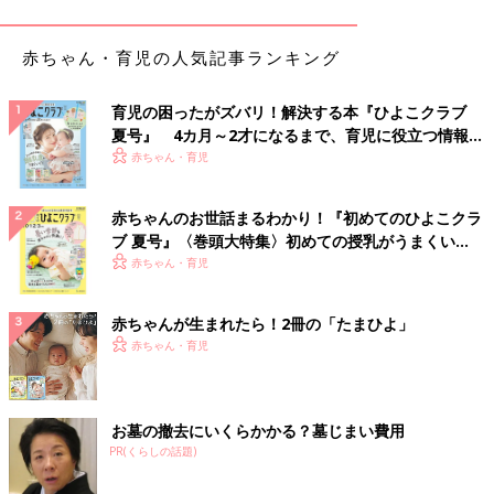
夫を乗せる？変える？放置する？ワーマ
マ家庭のリアル「家事育児シェア事情」
多くの共働き夫婦が"もめる"原因は、家事や育
赤ちゃん・育児の人気記事ランキング
児の分担です。「どうして私だけ負担が多い
の？」「こんなに頑張ってるのに！」と、ケン
育児の困ったがズバリ！解決する本『ひよこクラブ
カにならないために心がけるべきことや、気持
夏号』 4カ月～2才になるまで、育児に役立つ情報が
ちよく家事分担するためのポイントを、先輩マ
夫に点数をつけるとしたら何点？100点満点で教え
いっぱい！
赤ちゃん・育児
マ4人が具体的に教えてくれました。
て！
赤ちゃんのお世話まるわかり！『初めてのひよこクラ
第1位 80～90点 242人 30.1％
ブ 夏号』〈巻頭大特集〉初めての授乳がうまくい
く！ おっぱい・ミルクの基本と夏のトラブル 解決テ
第2位 60～70点 238人 29.6％
赤ちゃん・育児
ク
第3位 50点台 99人 12.3％
赤ちゃんが生まれたら！2冊の「たまひよ」
合格点が70～60点だとすると、60％近くのパパが合格！
赤ちゃん・育児
ママ的には100％満足ではないけれど、
「平日は働いていること
だし、このくらいでよしとしています」
と、まずまずの納得度。
中には「100点満点」（66人 8.2％）、そして「200点!!」（43
お墓の撤去にいくらかかる？墓じまい費用
人 5.3％）というエキスパートなパパもいます。
PR(くらしの話題)
「全く家事が出来ず、包丁も持ったことのなかった夫。パパにな