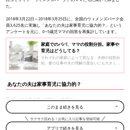
た。
2018年3月22日～2018年3月25日に、全国のウィメンズパーク会
員3,625名に実施し「あなたの夫は家事育児に協力的？」という
アンケートを元に、0~5歳児ママの回答を再集計しています。
家庭でのパパ、ママの役割分担。家事や
育児はどうしてる？
それぞれの家庭によって異なる、夫婦の役割分
担。妻の仕事や夫の理解の度合いにも大きく関
係しますよね。「家のことは私ばっかり」「夫
婦できっちり分担」など、実にさまざまなケー
スがあるようです！
あなたの夫は家事育児に協力的？
第1位 まあ協力的 376人 46.82％
第2位 とても協力的 197人 24.5%
このまま続きを見る
第3位 どちらでもない 98人 12.2％
サクサク読める！お気に入り記事を登録可能
協力の度合いはあるにせよ協力的なパパが約70％超！
アプリで続きを見る