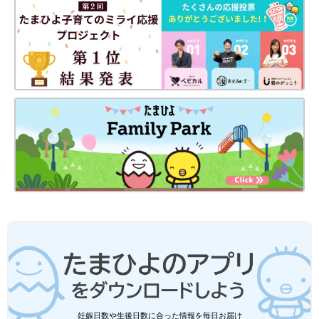
「HANAオーガニック フローラルドロップ」（80ml 3,600円）
は、1本にバラの花びら3,000枚分の濃縮ローズエキスを閉じ込め
た贅沢な化粧水。老化を加速させる原因となる、常在菌バランス
の乱れ、自律神経の乱れ、酸化にアプローチして、日中のダメー
ジによる微弱炎症を抑えて、肌の再生力が高まる睡眠中に美肌を
育むという還元ケアができます。心まで浄化されるような、ロー
ズウォーターと6つの花精油の香りです。
妊娠日数や生後日数に合った情報を毎日お届け
アンチエイジングに！「エステダム オーセリュレール モ