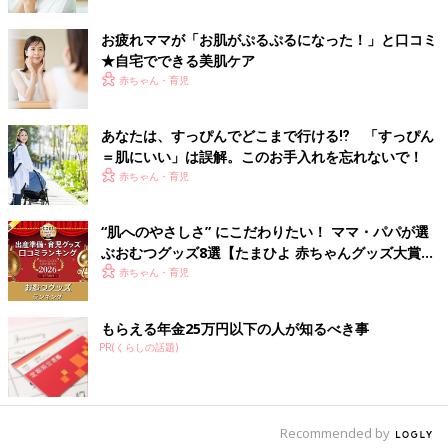
お疲れママが「お肌がぷるぷるになった！」と口コミ
★自宅でできる美肌ケア
赤ちゃん・育児
あなたは、すっぴんでどこまで行ける⁉ 「すっぴん
＝肌にいい」は誤解。このお手入れを忘れないで！
赤ちゃん・育児
“肌へのやさしさ” にこだわりたい！ ママ・パパが選
ぶおむつグッズ8選【たまひよ 赤ちゃんグッズ大賞
2026】
赤ちゃん・育児
「江原道 ハーバル ミスト」（100ml 2,808円）は、乾燥だけじ
もらえる年金25万円以下の人が知るべき事
ゃなく、毛穴、皮脂、化粧崩れ、ほてりに立ち向かうマルチユー
PR(くらしの話題)
スな化粧水ミスト。温泉水に天然由来の保水・保護・収れん成分
を組み合わせて、さらに天然ハーブをブレンドした気分までリフ
レッシュできる化粧水です。コンパクトなので持ち歩いてUVケ
アにこまめな保湿にももってこい。
Recommended by