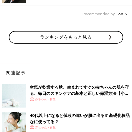
Recommended by
ランキングをもっと見る
「アベンヌ ウオーター」（300g 2,376円［ライター調べ］）
は、アベンヌ温泉水100％。バランスよく配合されたミネラルの
働きで敏感肌を健やかに保ちます。50g、150g、300gと3サイズ
あって、公式サイトによると生後3カ月以降の赤ちゃんにも使え
るし、無香料なので、300gを家族みんなで使うのもおすすめで
関連記事
す。
空気が乾燥する秋。生まれてすぐの赤ちゃんの肌を守
天然ハーブでリフレッシュ「江原道 ハーバル ミスト」
る、毎日のスキンケアの基本と正しい保湿方法【小児
皮膚科医監修】
赤ちゃん・育児
40代以上になると値段の違いが肌に出る!? 基礎化粧品
なに使ってる？
赤ちゃん・育児