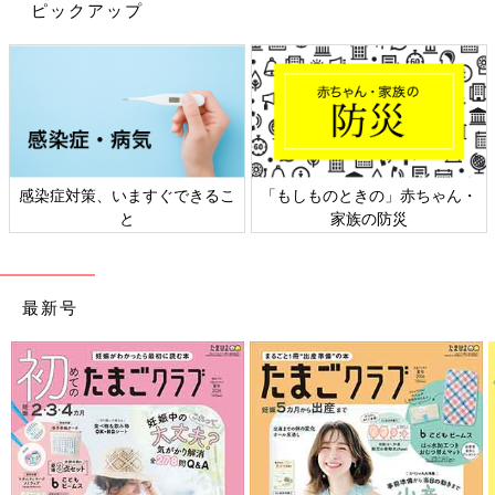
ピックアップ
「ミノン アミノモイスト アミノフルシャワー」（150g 2,052
円）は、9種のアミノ酸を独自のバランスで配合し、外的刺激か
ら肌を守るバリア機能をサポートします。ヒトの体は60〜70％
が水分と言われますが、約20％がアミノ酸で構成されているそう
で、健やかな肌にもアミノ酸が欠かせないそうです。低刺激なの
で、敏感肌の人も使えます。
感染症対策、いますぐできるこ
「もしものときの」赤ちゃん・
と
家族の防災
バラの香りにうっとり「メゾンレクシア オラクル クラリ
ファイング トナー ミスト」
最新号