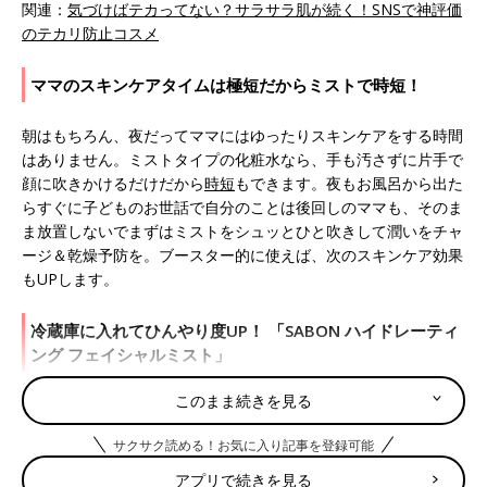
関連：
気づけばテカってない？サラサラ肌が続く！SNSで神評価
のテカリ防止コスメ
ママのスキンケアタイムは極短だからミストで時短！
朝はもちろん、夜だってママにはゆったりスキンケアをする時間
はありません。ミストタイプの化粧水なら、手も汚さずに片手で
顔に吹きかけるだけだから
時短
もできます。夜もお風呂から出た
らすぐに子どものお世話で自分のことは後回しのママも、そのま
ま放置しないでまずはミストをシュッとひと吹きして潤いをチャ
ージ＆乾燥予防を。ブースター的に使えば、次のスキンケア効果
もUPします。
冷蔵庫に入れてひんやり度UP！ 「SABON ハイドレーティ
ング フェイシャルミスト」
このまま続きを見る
サクサク読める！お気に入り記事を登録可能
アプリで続きを見る