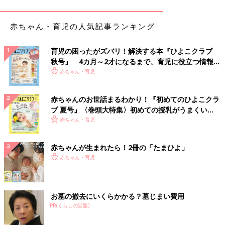
潤いで満たされて肌がきゅっと引き締まり、キメが整います。
SABONらしく花のいい香りがするので、癒やされます。おすす
赤ちゃん・育児の人気記事ランキング
めは冷蔵庫保管。ひんやり冷涼感を味わいながら心地よくスキン
ケアできますよ。
育児の困ったがズバリ！解決する本『ひよこクラブ
秋号』 4カ月～2才になるまで、育児に役立つ情報が
敏感肌にも使える温泉水100％の「アベンヌ ウオーター」
いっぱい！
赤ちゃん・育児
赤ちゃんのお世話まるわかり！『初めてのひよこクラ
ブ 夏号』〈巻頭大特集〉初めての授乳がうまくい
く！ おっぱい・ミルクの基本と夏のトラブル 解決テ
赤ちゃん・育児
ク
赤ちゃんが生まれたら！2冊の「たまひよ」
赤ちゃん・育児
お墓の撤去にいくらかかる？墓じまい費用
PR(くらしの話題)