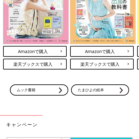
「メゾンレクシア オラクル クラリファイング トナー ミスト」
（150ml 4,860円）は、ミストの粒子が細かくてやさしく包み込
まれる感覚。ダマスクローズなどの天然香料の香りも清々しく、
Amazonで購入
Amazonで購入
うっとり気分に浸れます。
楽天ブックスで購入
楽天ブックスで購入
肌再生力を高める「HANAオーガニック フローラルドロッ
プ」
ムック書籍
たまひよの絵本
キャンペーン