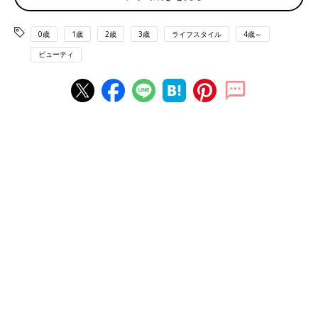
0歳
1歳
2歳
3歳
ライフスタイル
4歳～
ビューティ
SABONの「ハイドレーティング フェイシャルミスト」（100ml
3,500円）は、ムーンストーンエキスが、乱れがちな夏の肌バラ
ンスを整え、ホヤラクノサ花エキスが肌に深い潤いをチャージ。