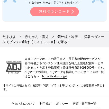
妊娠中から産後まで長く使える無料アプリ
イスチャー」
無料ダウンロード
たまひよ
赤ちゃん・育児
紫外線・冷房… 猛暑のダメー
ジでピンチの肌は【ミストコスメ】で守る！
ＡＢＪマークは、この電子書店・電子書籍配信サービスが、
著作権者からコンテンツ使用許諾を得た正規版配信サービス
であることを示す登録商標（登録番号 第11091000号）です。
ABJマークの詳細、ABJマークを掲示しているサービスの一覧
はこちら→
https://aebs.or.jp/
本サイトに掲載されている記事・写真・イラスト等のコンテンツの無断転載を禁じま
す。
たまひよについて
利用規約
ポリシー
医師・専門家一覧