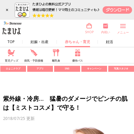
×
内祝い
SHOP
メニュー
TOP
妊娠・出産
赤ちゃん・育児
妊活
育児グッズ
病気・予防接種
離乳食
優待パス
ひよこクラブ
アプリ
SNS
キャンペーン
写真スタジオ
紫外線・冷房… 猛暑のダメージでピンチの肌
は【ミストコスメ】で守る！
2018/07/25
更新