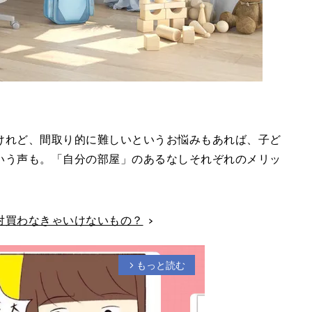
けれど、間取り的に難しいというお悩みもあれば、子ど
いう声も。「自分の部屋」のあるなしそれぞれのメリッ
対買わなきゃいけないもの？
もっと読む
arrow_forward_ios