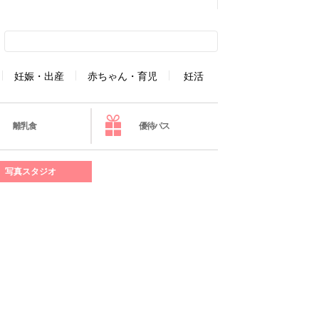
妊娠・出産
赤ちゃん・育児
妊活
離乳食
優待パス
写真スタジオ