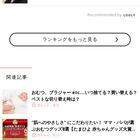
１ 新しいおむつを下に敷く
Recommended by
いきなりおむつを開いてしまうと、赤ちゃんがおしっこをしてし
まって大変！ なんていうことも。おむつを開く前に、新しい紙
おむつを汚れたおむつの下に差し入れます。
ランキングをもっと見る
2 おしりをふいておむつを取る
おむつを開き、おしりの汚れをふきます。きれいになったら両足
をおなか側に倒しておしりを浮かせ、汚れたおむつを抜き取りま
す。男の子・女の子それぞれのふき方のコツは次のとおり。
関連記事
【男の子】
おむつ、ブラジャー etc.…いつ捨てる？買い替える？
おちんちんや陰囊（いんのう）の表と裏、両わき、肛門、おしり
ベストな切り替え時は？
全体をふきます。汚れがたまりやすい、しわや陰嚢のひだの間な
赤ちゃん・育児
どもきれいに。
【女の子】
外陰部は前から後ろ（会陰から肛門）へふきます。逆にふいてし
“肌へのやさしさ” にこだわりたい！ ママ・パパが選
まうと尿道口から細菌が入りやすくなるので注意。
ぶおむつグッズ8選【たまひよ 赤ちゃんグッズ大賞
2026】
赤ちゃん・育児