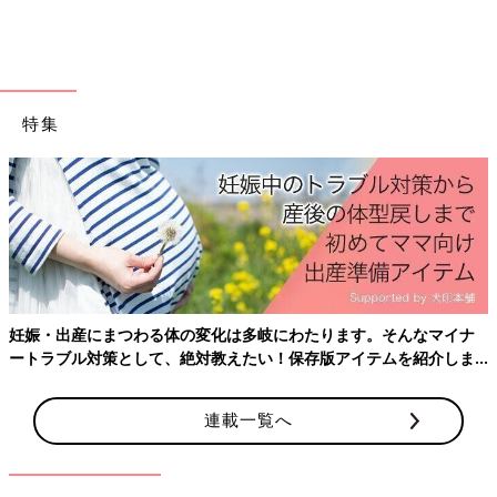
特集
布おむつの交換で用意するものを見ていきましょ
う。
●布おむつ
妊娠・出産にまつわる体の変化は多岐にわたります。そんなマイナ
布おむつには、反物、輪形、成形の３タイプあります。反物は端
ートラブル対策として、絶対教えたい！保存版アイテムを紹介しま
す。
を縫い合わせ、輪状にして使います。購入時に輪状になっている
のが輪形タイプです。成形はすでに当てる形に整えられていま
連載一覧へ
す。
●おむつカバー