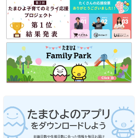
右対称になるようにベルトを留めます。
５ 締めつけやはみ出しをチェック
おなか回りに指を入れ、指１～２本分くらいのゆとりがあるか確
認します。太ももと背中は、布おむつがおむつカバーからはみ出
ていないかも確認し、はみ出ていれば内側に収めるようにし、も
れを防ぎます。
まとめ
毎日のお世話の基本であるおむつ交換を、紙おむつと布おむつ別
に紹介しましたが、参考になりましたでしょうか？ 新米ママに
とっては謎の多い（？）男の子のふき方やコツも解説しました。
赤ちゃんのためにも、きちんとマスターして、おむつかぶれのな
い、きれいなおしりを保ってあげられるといいですね。（文／ひ
よこクラブ編集部）
監修／横田俊一郎 先生
妊娠日数や生後日数に合った情報を毎日お届け