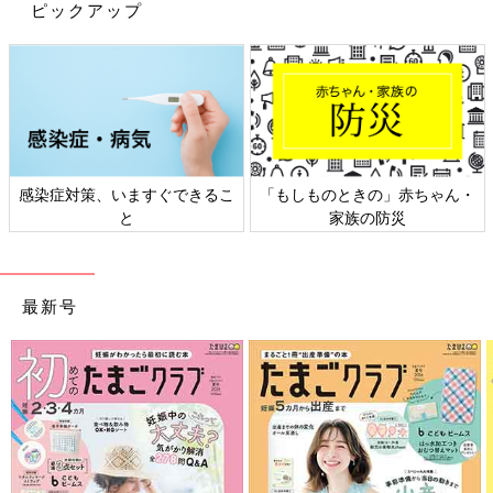
布おむつを固定し、もれを防止します。布おむつとセットで使い
ピックアップ
ます。
●おしりふき
紙おむつのときと同様に、赤ちゃんに合ったものを選びましょ
う。湯にぬらして絞ったコットンでもかまいません。
●バケツと洗剤
感染症対策、いますぐできるこ
「もしものときの」赤ちゃん・
使用済みの布おむつは洗剤の入ったバケツにつけ置きし、まとめ
と
家族の防災
て洗濯機で洗います。そのほうが汚れを早く落とせます。うんち
をしたときはうんちだけをトイレに流してからつけ置きします。
布おむつの替え方 男女別のコツ
最新号
布おむつの替え方を詳しく見ていきましょう。男女別におむつの
当て方のコツも紹介します。
１ 布おむつを開いて汚れをふく
おむつカバーをはずし、布おむつを開きます。ママやパパは片手