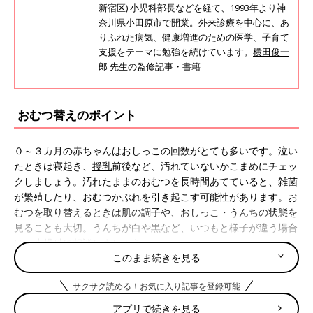
新宿区) 小児科部長などを経て、1993年より神
奈川県小田原市で開業。外来診療を中心に、あ
りふれた病気、健康増進のための医学、子育て
支援をテーマに勉強を続けています。
横田俊一
郎 先生の監修記事・書籍
おむつ替えのポイント
０～３カ月の赤ちゃんはおしっこの回数がとても多いです。泣い
たときは寝起き、
授乳
前後など、汚れていないかこまめにチェッ
クしましょう。汚れたままのおむつを長時間あてていると、雑菌
が繁殖したり、おむつかぶれを引き起こす可能性があります。お
むつを取り替えるときは肌の調子や、おしっこ・うんちの状態を
見ることも大切。うんちが白や黒など、いつもと様子が違う場合
は、小児科に相談しましょう。
このまま続きを見る
紙おむつを替えるときに用意するもの
サクサク読める！お気に入り記事を登録可能
アプリで続きを見る
紙おむつを替える際に用意するものを紹介します。