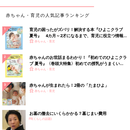
紙おむつの替え方 男女別のコツ
赤ちゃん・育児の人気記事ランキング
育児の困ったがズバリ！解決する本『ひよこクラブ
夏号』 4カ月～2才になるまで、育児に役立つ情報が
いっぱい！
赤ちゃん・育児
赤ちゃんのお世話まるわかり！『初めてのひよこクラ
ブ 夏号』〈巻頭大特集〉初めての授乳がうまくい
く！ おっぱい・ミルクの基本と夏のトラブル 解決テ
赤ちゃん・育児
ク
赤ちゃんが生まれたら！2冊の「たまひよ」
赤ちゃん・育児
必要なものがわかったところで、おむつの替え方を詳しく紹介し
お墓の撤去にいくらかかる？墓じまい費用
ていきます。
PR(くらしの話題)