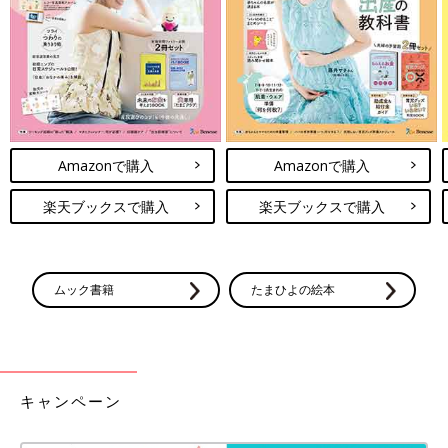
で赤ちゃんの両足を持って顔のほうに倒しておしりを浮かせ、汚
れをふき取ります。
２ 新しい布おむつを敷く
手でおしりを持ち上げ、汚れた布おむつを抜き取ります。おしり
を持ったまま、もう片方の手で、たたんでおいた新しい布おむつ
Amazonで購入
Amazonで購入
を、おしりの下に差し入れます。
楽天ブックスで購入
楽天ブックスで購入
３ 布おむつを股に当てる
男の子はおしっこが出る前側に折り返した厚い部分を当てます。
ムック書籍
たまひよの絵本
女の子はおしっこがおしり側に回りやすいので、後ろ側に厚い部
分をあてるといいでしょう。おへそがまだ乾燥していないときは
布おむつがおへそに当たらないように、折って当てます。
4 おむつカバーのベルトを留める
キャンペーン
おむつカバーは布おむつを包むようにして、上から当てます。左