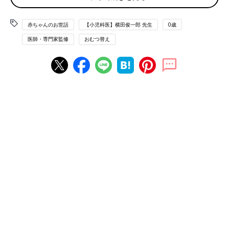
●紙おむつ
赤ちゃんのお世話
【小児科医】横田俊一郎 先生
0歳
紙おむつにはテープ型とパンツ型があり、赤ちゃんがねんねのこ
医師・専門家監修
おむつ替え
ろはテープ型、はいはいなど活発に動くようになったらパンツ型
が便利。サイズは新生児用からＳ～Ｌなどがあります。紙おむつ
は赤ちゃんの体形や成長などに合わせてサイズアップが必要で
す。買いだめしすぎには注意！
●おしりふき
保湿成分が含まれるものやパラベンフリー（防腐剤無添加）のも
の、厚みがあるものなどバリエーション豊富なので、赤ちゃんに
合うものを使いましょう。市販のおしりふきの代わりに湯でぬら
して絞ったコットンを使ってもいいでしょう。
●ビニール袋やふたつきのバケツ
使用済みの紙おむつはにおうため、丸めてテープで留めたあと、
ビニール袋に入れたり、ふたつきのバケツに入れるといいでしょ
う。消臭タイプのビニール袋やにおいもれの少ないおむつ専用の
ごみ箱もあります。