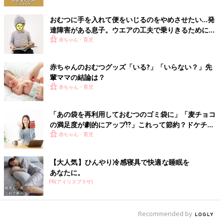
3 おなかのテープを留める
おむつに手を入れて便をいじるのをやめさせたい…発
汚れたおむつを抜き取ったら、おなかのテープを左右対称に留め
達障害がある息子。ウエアの工夫で乗りきるために
ます。まだおへそがジクジクしているときは、おへそにおむつが
【体験談】
赤ちゃん・育児
かからないように端を折り曲げるなどします。
赤ちゃんのおむつグッズ「いる?」「いらない？」先
4 締めつけすぎていないかチェック
輩ママの結論は？
赤ちゃん・育児
おなか回りに指を入れ、指１～２本分くらいゆとりがあればＯ
Ｋ。太ももは股ぐり部分が脚にフィットするよう整え、ギャザー
「あの袋を再利用しておむつのゴミ袋に」「麦チョコ
を外側に出します。
の満足度が劇的にアップ⁉」これって節約？ドケチ？
ちょっと笑える節約エピソード
赤ちゃん・育児
布おむつを替えるときに用意するもの
【大人気】ひんやり冷感寝具で快適な睡眠を
あなたに。
PR(アイリスプラザ)
Recommended by