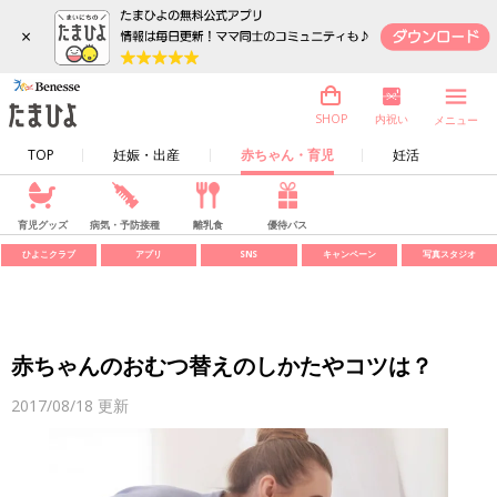
×
内祝い
SHOP
メニュー
TOP
妊娠・出産
赤ちゃん・育児
妊活
育児グッズ
病気・予防接種
離乳食
優待パス
ひよこクラブ
アプリ
SNS
キャンペーン
写真スタジオ
赤ちゃんのおむつ替えのしかたやコツは？
2017/08/18
更新