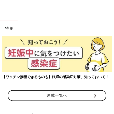
赤ちゃんはせき払いをすることで痰を出すことができないので、
粘ついた痰をさらさらにして出しやすくすることが大切。そのた
めに家庭でできることを知っておきましょう。
特集
水分補給・室内の湿度
のどが乾燥していると痰のねばつきが高まり、痰が出にくくなり
ます。母乳・ミルク、湯冷ましなどをこまめに与えてのどを潤し
ましょう。冷たい飲み物を与えると気管が収縮して痰がからみや
すくなるので、少し温めて与えて。また、室内の乾燥にも注意。
加湿器を使ったり、ぬらしたタオルなどを室内に干して、湿度は
50～60％程度をキープしましょう。
【ワクチン接種できるものも】妊婦の感染症対策、知っておいて！
痰が出るときの姿勢
連載一覧へ
たて抱きで背中を軽くトントンとたたくと、痰が出やすくなりま
す。寝かせるときは上半身の下に枕やクッションを入れ、上半身
を少し起こします。首がすわっている赤ちゃんは横向きに寝かせ