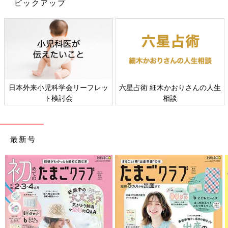
ピックアップ
てもOK。横向きに寝かせて背中をトントンするのもいいでしょ
う。
鼻水を吸い出す
鼻水がのどに流れ込んで苦しそうなときは、鼻水吸い器で吸い取
ってあげましょう。家庭のケアでうまく吸い出せないときは無理
日本外来小児科学会リーフレッ
六星占術 細木かおりさんの人生
をせず、病院で処置してもらいましょう。
ト検討会
相談
まとめ
最新号
大人はゴホンとせき込めば痰を出せるから、赤ちゃんは自分で痰
が出せないということに、気づかないママやパパも多いかも。痰
がからんで赤ちゃんが苦しそうにしているときは、ねばついた痰
をさらさらにして、出しやすくするケアを早めにしてあげましょ
う。（文・ひよこクラブ編集部）
監修／横田俊一郎 先生