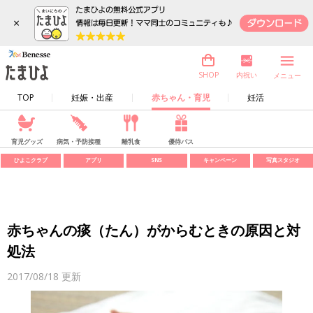
×
内祝い
SHOP
メニュー
TOP
妊娠・出産
赤ちゃん・育児
妊活
育児グッズ
病気・予防接種
離乳食
優待パス
ひよこクラブ
アプリ
SNS
キャンペーン
写真スタジオ
赤ちゃんの痰（たん）がからむときの原因と対
処法
2017/08/18
更新