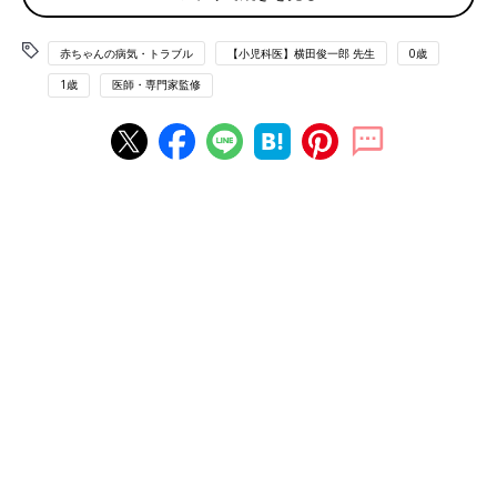
赤ちゃんの病気・トラブル
【小児科医】横田俊一郎 先生
0歳
1歳
医師・専門家監修
痰とは何で、どうして出るのか知ることは、痰のケアをするうえ
で大切。また、原因となる病気によって痰の色や状態が異なるの
で、痰が出るときはしっかり観察するようにしてください。
痰が出る理由と痰の種類
痰は、鼻の奥や気管などの粘膜から分泌された液に、細菌やウイ
ルス、ほこりなどの異物が混ざったものです。病菌体など体に取
り込みたくない異物を体外に出すために痰が出るのです。痰の色
や状態によって、痰に混ざっているものや、体の状態を推測する
ことができます
☆痰の色と状態をチェック
●透明な痰→ウイルス感染やアレルギー反応があるときに出る
●黄色や緑色の痰→ウイルス感染の後半に多いが、細菌感染して