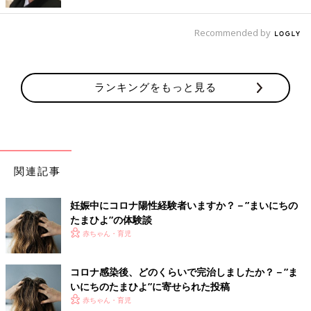
ハウスダスト、ダニ、花粉、ペットの毛、特定の食品などのアレ
ルゲンを体外に排出しようとするときも痰が増えます。せきや鼻
Recommended by
水などの症状がないのに痰が増えて苦しそうにしているきは、ア
レルギー反応を疑いましょう。
ランキングをもっと見る
受診の目安
赤ちゃんは痰を吐き出せないため、とくに気道が狭い低月齢の赤
ちゃんは、急に悪化して呼吸困難を起こすこともあります。状態
をよく観察し、受診するかを判断してください。
関連記事
○様子をみてOK
・ゼロゼロ音が徐々に少なくなり、元気で水分がとれる
妊娠中にコロナ陽性経験者いますか？－”まいにちの
たまひよ”の体験談
○診療時間内に受診
赤ちゃん・育児
・痰以外に発熱、鼻水、下痢、嘔吐などの症状がある。
・ゼロゼロ音がしているが、眠れている
コロナ感染後、どのくらいで完治しましたか？－”ま
・ゼロゼロ音が長引いている
いにちのたまひよ”に寄せられた投稿
赤ちゃん・育児
○診療時間外でも受診