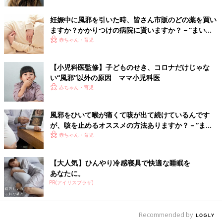
・顔色が悪い
妊娠中に風邪を引いた時、皆さん市販のどの薬を買い
・呼吸が苦しそう
ますか？かかりつけの病院に貰いますか？－”まいに
・母乳やミルクの飲みが悪い
ちのたまひよ”の体験談
赤ちゃん・育児
・おしっこの量が減った
痰がからむときのホームケア
【小児科医監修】子どものせき、コロナだけじゃな
い“風邪”以外の原因 ママ小児科医
赤ちゃん・育児
風邪をひいて喉が痛くて咳が出て続けているんです
が、咳を止めるオススメの方法ありますか？－”まい
にちのたまひよ”に寄せられた投稿
赤ちゃん・育児
【大人気】ひんやり冷感寝具で快適な睡眠を
あなたに。
PR(アイリスプラザ)
Recommended by