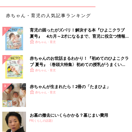
いることもある
●赤色の痰→のどの粘膜が傷ついて血が混じっているときに出る
●粘りけのある痰→体内が水分不足だったり、空気が乾燥してい
赤ちゃん・育児の人気記事ランキング
るときに出る
育児の困ったがズバリ！解決する本『ひよこクラブ
赤ちゃんの痰の症状
夏号』 4カ月～2才になるまで、育児に役立つ情報が
いっぱい！
赤ちゃん・育児
痰がからんだとき大人はゴホンとせき込んで吐き出せますが、赤
ちゃんにはできません。そのため、少しの痰でもせき込み、のど
赤ちゃんのお世話まるわかり！『初めてのひよこクラ
の奥でゼロゼロと音が鳴ったり、せきとともに嘔吐することがあ
ブ 夏号』〈巻頭大特集〉初めての授乳がうまくい
ります。また、ねばねばした痰が増えると空気の通り道をふさい
く！ おっぱい・ミルクの基本と夏のトラブル 解決テ
赤ちゃん・育児
でしまい、呼吸が十分にできなくなることも。痰がからんでいる
ク
ときは、赤ちゃんの状態をしっかり観察してください。
赤ちゃんが生まれたら！2冊の「たまひよ」
●鼻水による痰
赤ちゃん・育児
風邪をひいたりして鼻水が増えると、粘りけのある鼻水がのどの
ほうに流れ込むことがあります。この場合も痰と同様の症状が現
れます。あお向けに寝ているときに痰が絡む原因は、鼻水のこと
お墓の撤去にいくらかかる？墓じまい費用
が多いです。
PR(くらしの話題)
●アレルギーによる痰