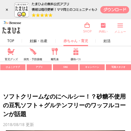
×
内祝い
SHOP
メニュー
TOP
妊娠・出産
赤ちゃん・育児
妊活
育児グッズ
病気・予防接種
離乳食
優待パス
ひよこクラブ
アプリ
SNS
キャンペーン
写真スタジオ
ソフトクリームなのにヘルシー！？砂糖不使用
の豆乳ソフト＋グルテンフリーのワッフルコー
ンが話題
2018/08/18
更新