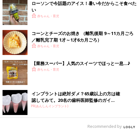
ローソンで今話題のアイス！暑い今だからこそ食べた
い
赤ちゃん・育児
コーンとチーズのお焼き （離乳後期 9～11カ月ごろ
／離乳完了期 1才～1才6カ月ごろ）
赤ちゃん・育児
【業務スーパー】人気のスイーツでほっと一息…♪
赤ちゃん・育児
インプラントは絶対ダメ？65歳以上の方は確
認してみて。20名の歯科医師監修のガイ...
PR(あんしんインプラント)
Recommended by