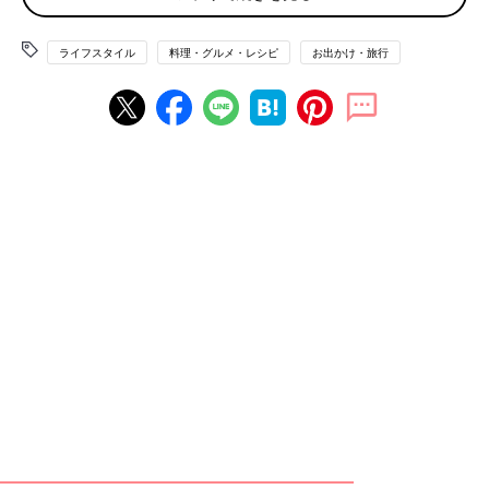
ルコーン」が話題に！
ライフスタイル
料理・グルメ・レシピ
お出かけ・旅行
鹿児島の小城製粉特製のグルテンフリーの「米粉」を使い丁寧に
焼き上げた、ミネラル豊富な「竹炭」を混ぜ合わせ黒色のワッフ
ルコーンで、 甘味は「黒糖」のみを使用し、添加物無添加。
そして、定番メニューの「豆乳ソフトクリーム」は農薬・添加物
不使用の原料だけで作られていて、京都府南丹波市産の自然栽培
の玄米に蔵付き天然麹菌を醸した甘酒を甘味にしています。
このワッフルとソフトクリーム、とことんヘルシーな組み合わせ
で食べれば、夏バテ対策にももってこいですね。
＋50円で、カップ→米粉のワッフルコーンに変更可