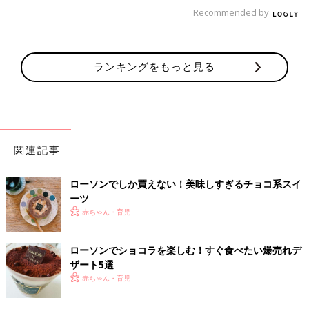
りやすいお店も多いので、子どもを連れてのママ友とのお出かけ
Recommended by
にももってこいのスポット。ぜひこの夏、代官山にお出かけした
際は、豆乳ソフトクリーム＋米粉のワッフルコーンを頼んで、暑
さに疲れた体と心を癒してみてくださいね。（文・竹腰奈生）
ランキングをもっと見る
〈写真提供：FLUX CAFE〉
関連記事
ローソンでしか買えない！美味しすぎるチョコ系スイ
ーツ
赤ちゃん・育児
ローソンでショコラを楽しむ！すぐ食べたい爆売れデ
ザート5選
赤ちゃん・育児