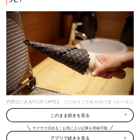
代官山にあるFLUX CAFEは、とにかくこだわりのつまったヘルシ
ーなごはんやスイーツがいただけるカフェ。グルテンフリーの麺
このまま続きを見る
類やスムージ、スイーツもおいしくてヘルシーで体にいいことし
ている気分になれるメニューばかりです。
サクサク読める！お気に入り記事を登録可能
そんなFLUX CAFEで、毎日数量限定で販売される「米粉のワッフ
アプリで続きを見る