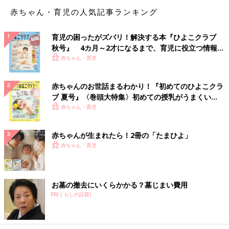
赤ちゃん・育児の人気記事ランキング
育児の困ったがズバリ！解決する本『ひよこクラブ
秋号』 4カ月～2才になるまで、育児に役立つ情報が
いっぱい！
赤ちゃん・育児
赤ちゃんのお世話まるわかり！『初めてのひよこクラ
豆乳ソフトクリームは、プレーン（500円）、黒みつきなこ
ブ 夏号』〈巻頭大特集〉初めての授乳がうまくい
（600円）、黒みつ抹茶（600円）の3種類。プラス50円で、カッ
く！ おっぱい・ミルクの基本と夏のトラブル 解決テ
赤ちゃん・育児
プから「米粉のワッフルコーン」に変更ができます。ただし、米
ク
粉のワッフルコーンは数量限定なので、早めに行くのがおすすめ
赤ちゃんが生まれたら！2冊の「たまひよ」
です！
赤ちゃん・育児
FLUX CAFE (フラックス カフェ)
東京都渋谷区猿楽町3‐7 代官山木下ビル1F
問い合わせ：03-6452-5778
お墓の撤去にいくらかかる？墓じまい費用
http://flux-cafe.com
PR(くらしの話題)
月〜金／9:00〜21:00、土日祝／9:00〜19:00
定休日：第4金曜日
おしゃれな街、代官山は意外と子連れも多く、ベビーカーでも入