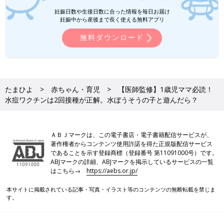
妊娠日数や生後日数に合った情報を毎日お届け
妊娠中から産後まで長く使える無料アプリ
無料ダウンロード
たまひよ
赤ちゃん・育児
【医師監修】1歳児ママ必読！
水痘ワクチンは2回接種が正解。水ぼうそうの子と遊んだら？
ＡＢＪマークは、この電子書店・電子書籍配信サービスが、
著作権者からコンテンツ使用許諾を得た正規版配信サービス
であることを示す登録商標（登録番号 第11091000号）です。
ABJマークの詳細、ABJマークを掲示しているサービスの一覧
はこちら→
https://aebs.or.jp/
本サイトに掲載されている記事・写真・イラスト等のコンテンツの無断転載を禁じま
す。