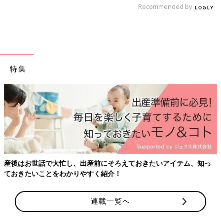
Recommended by
特集
妊娠日数・生後日数に合わせて専門家のアドバイスを毎日お届
け。同じ出産月のママ同士で情報交換したり、励ましあったりで
きる「ルーム」や、写真だけでは伝わらない”できごと”を簡単に
記録できる「成長きろく」も大人気！
産後はお世話で大忙し、出産前にそろえておきたいアイテム、知っ
ておきたいことをわかりやすく紹介！
ダウンロード（無料）
連載一覧へ
育児中におススメの本