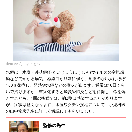
deucee_/gettyimages
水痘は、水痘・帯状疱疹(たいじょうほうしん)ウイルスの空気感
染などでかかる病気。感染力が非常に強く、免疫のない人はほぼ
100％発症し、発熱や水疱などの症状が出ます。通常は10日くら
いで治りますが、重症化すると脳炎や肺炎などを併発し、命を落
とすことも。1回の接種では、約2割は感染することがあります
が、症状は軽くなります。水痘ワクチン接種について、小児科医
の山中龍宏先生に詳しく解説してもらいました。
監修の先生