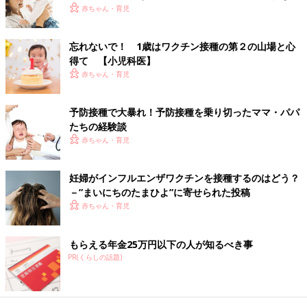
由とは？【小児科医】
赤ちゃん・育児
い続けている太田先生。予防接種について、赤
ちゃんのお世話についてなど、家族みんなで
Happyになるために、知っていてほしい育児の
昨日、遊んだ子のママから「うちの子、
水ぼうそう
になったの。
忘れないで！ 1歳はワクチン接種の第２の山場と心
最新情報を発信します。今回は1歳での接種に
うつしちゃったかも…」と連絡を受けたら、どんなママでもアタ
得て 【小児科医】
ついてがテーマです。
フタしてしまいますよね。MRワクチンやおたふくかぜワクチン
赤ちゃん・育児
と合わせて、受けられる時期が来たら積極的に受けましょう。
（文・ひよこクラブ編集部）
予防接種で大暴れ！予防接種を乗り切ったママ・パパ
たちの経験談
赤ちゃん・育児
■参考：
「いつでもどこでもHAPPY育児生活ガイドBOOK」
（ベ
ネッセコーポレーション刊）
妊婦がインフルエンザワクチンを接種するのはどう？
監修／【小児科医】山中龍宏 先生
－”まいにちのたまひよ”に寄せられた投稿
赤ちゃん・育児
初回公開日 2018/09/03
育児中におススメのアプリ
もらえる年金25万円以下の人が知るべき事
PR(くらしの話題)
アプリ「まいにちのたまひよ」