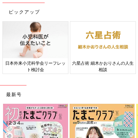
最新! 初めての育児新百科 (ベネッセ・ムック たまひよブッ
クス たまひよ新百科シリーズ)
ピックアップ
大人気「新百科シリーズ」の「育児新百科」がリニューアル！
新生児から
3歳
まで、月齢別に毎日の赤ちゃんの成長の様子とマ
マ＆パパができることを徹底紹介。
毎日のお世話を基本からていねいに解説。
新生児期からのお世話も写真でよくわかる！ 月齢別に、体・心
の成長とかかわりかたを掲載。
日本外来小児科学会リーフレッ
六星占術 細木かおりさんの人生
ワンオペおふろの手順など、ママ・パパの「困った！」を具体的
ト検討会
相談
なテクで解決。
予防接種や乳幼児健診、事故・けがの予防と対策、病気の受診の
目安などもわかりやすく紹介しています。
最新号
切り取って使える、「赤ちゃんの月齢別 発育・発達見通し表」
つき。