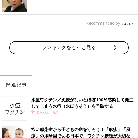
［接種方法］
☑皮下注射
Recommended by
［接種回数］
☑２回
ランキングをもっと見る
［次の別の予防接種との間隔］
☑中27日以上
［接種時期］
☑ 1歳以降に2回接種。
2回目の接種時期は1回目から3ケ月以上空ける。
関連記事
［防げる病気］
水痘ワクチン／免疫がないとほぼ100％感染して発症
☑水痘（水ぼうそう）
してしまう水痘（水ぼうそう）を予防する
赤ちゃん・育児
忘れがち！1歳での予防接種、今いちど
確認を・小児科医
怖い感染症から子どもの命を守ろう！「麻疹」「風
「1歳での予防接種、忘れていませんか？」ベ
疹」の排除国である日本で、ワクチン接種が大切な理
テラン小児科医として赤ちゃん＆家族に向き合