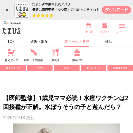
×
内祝い
SHOP
メニュー
TOP
妊娠・出産
赤ちゃん・育児
妊活
育児グッズ
病気・予防接種
離乳食
優待パス
ひよこクラブ
アプリ
SNS
キャンペーン
写真スタジオ
【医師監修】1歳児ママ必読！水痘ワクチンは2
回接種が正解。水ぼうそうの子と遊んだら？
2020/10/18
更新