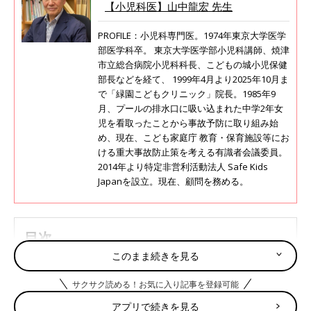
【小児科医】山中龍宏 先生
PROFILE：小児科専門医。1974年東京大学医学
部医学科卒。 東京大学医学部小児科講師、焼津
市立総合病院小児科科長、こどもの城小児保健
部長などを経て、 1999年4月より2025年10月ま
で「緑園こどもクリニック」院長。1985年9
月、プールの排水口に吸い込まれた中学2年女
児を看取ったことから事故予防に取り組み始
め、現在、こども家庭庁 教育・保育施設等にお
ける重大事故防止策を考える有識者会議委員。
2014年より特定非営利活動法人 Safe Kids
Japanを設立。現在、顧問を務める。
目次
このまま続きを見る
2回目の接種を遅くしないことがポイント！
水痘（水ぼうそう）ワクチンの早わかりチェックリス
サクサク読める！お気に入り記事を登録可能
ト
アプリで続きを見る