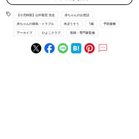
【小児科医】山中龍宏 先生
赤ちゃんのお世話
2回目の接種を遅くしないことがポイント！
赤ちゃんの病気・トラブル
水ぼうそう
1歳
予防接種
水痘ワクチンは、1回目と2回目の接種間隔を3カ月以上空ける必
アーカイブ
ひよこクラブ
医師・専門家監修
要があります。でも、1回目を接種後、1年経過すると水痘にかか
る確率が上がるため、早いタイミングで2回目の接種がすすめら
れています。
｢感染した子と遊んじゃった。どうしよう…｣接種の注意点
は？
空気感染する病気なので、ワクチンで積極的に予防してくださ
い。もし水痘に感染した人と接触して「うつったかな？」と思わ
れるときでも、72時間以内にワクチンを接種すれば、発病を防
ぐ、あるいは軽症で済ませられる可能性があります。
水痘ワクチンの副反応は？
もともと、水痘に感染すると重症化しやすい、白血病の子どもの