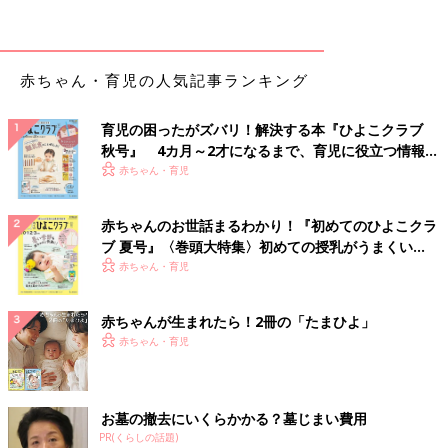
ために作られたワクチンなので、副反応はほとんどありません。
でも、免疫が落ちている状態なら、接種後まれに水疱が出ること
があるでしょう。ひどい発疹(ほっしん)や水疱、38度以上の発熱
赤ちゃん・育児の人気記事ランキング
があれば受診を。
【医師監修】赤ちゃんの病気を防ぐ！重
育児の困ったがズバリ！解決する本『ひよこクラブ
秋号』 4カ月～2才になるまで、育児に役立つ情報が
症化を逃れる！予防接種がある感染症15
いっぱい！
赤ちゃん・育児
赤ちゃんに感染する可能性がある病気の中に
は、予防接種ワクチンを受ければ、病気やその
症状の重症化を防げるケースもあります。該当
赤ちゃんのお世話まるわかり！『初めてのひよこクラ
する15の感染症について、小児科医の山中龍宏
ブ 夏号』〈巻頭大特集〉初めての授乳がうまくい
先生に解説していただきました。
水痘（水ぼうそう）ワクチンの早わかりチェックリ
く！ おっぱい・ミルクの基本と夏のトラブル 解決テ
赤ちゃん・育児
ク
スト
赤ちゃんが生まれたら！2冊の「たまひよ」
［定期or任意］
赤ちゃん・育児
☑定期接種
［ワクチンの種類］
お墓の撤去にいくらかかる？墓じまい費用
☑生ワクチン
PR(くらしの話題)