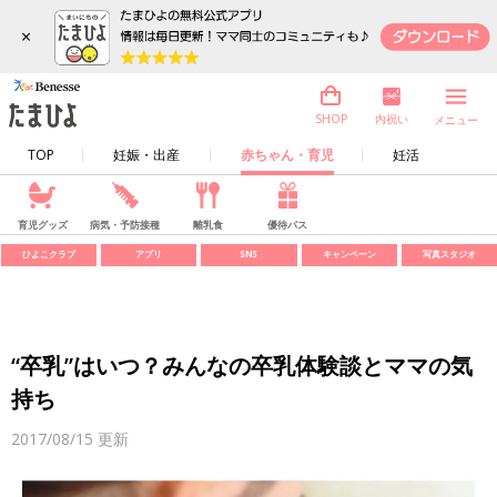
×
内祝い
SHOP
メニュー
TOP
妊娠・出産
赤ちゃん・育児
妊活
育児グッズ
病気・予防接種
離乳食
優待パス
ひよこクラブ
アプリ
SNS
キャンペーン
写真スタジオ
“卒乳”はいつ？みんなの卒乳体験談とママの気
持ち
2017/08/15
更新