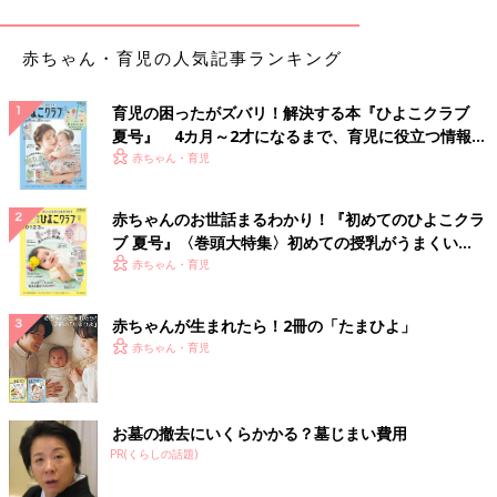
【卒乳の話をしたら飲まなくなった】
3歳
の誕生日に向けて、3歳になるんだよ～お兄ちゃんになるんだ
赤ちゃん・育児の人気記事ランキング
ね、と言い聞かせながらカレンダーも見せ、毎日卒乳の話をしま
した。そして誕生日のイベントが終わったらパタッと吸わなくな
育児の困ったがズバリ！解決する本『ひよこクラブ
りましたよ。断乳に近いですが、本人も「パイパイいらにゃい、
夏号』 4カ月～2才になるまで、育児に役立つ情報が
お兄ちゃんになったから」と言うようになりました。
いっぱい！
赤ちゃん・育児
いつごろ卒乳するの？
赤ちゃんのお世話まるわかり！『初めてのひよこクラ
ブ 夏号』〈巻頭大特集〉初めての授乳がうまくい
く！ おっぱい・ミルクの基本と夏のトラブル 解決テ
赤ちゃん・育児
ク
赤ちゃんが生まれたら！2冊の「たまひよ」
赤ちゃん・育児
お墓の撤去にいくらかかる？墓じまい費用
PR(くらしの話題)