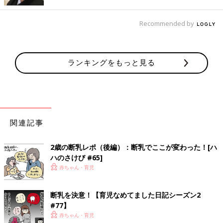
Recommended by
ランキングをもっと見る
断乳じゃなくて卒乳まで待とう！と決めた時、気になるのはいつ
ごろで卒乳となるのか。「卒乳の時期」に関するアンケートによ
関連記事
ると、4割の先輩ママたちが1歳から1歳5カ月ごろまでと答えて
います。1歳を超えるとしっかりと食事をとるようになるお子さ
んも多く、おなかを満たすために授乳するということが少なくな
2歳の断乳レポ（後編）：断乳でここが変わった！[ハ
るからかもしれません。
ハのさけび #65]
中には離乳食をとても楽しめるお子さんで、食べる量も多かった
赤ちゃん・育児
ので9カ月頃には卒乳したという先輩ママもいます。反対に3歳こ
ろまでなかなか授乳がやめられないお子さんもいますが、このこ
断乳を決意！【育児なめてました日記シーズン2
ろになると話し合うことが出来るようになるので、二人で卒乳の
#77】
時期を決められたという先輩ママの体験談もありました。卒乳に
赤ちゃん・育児