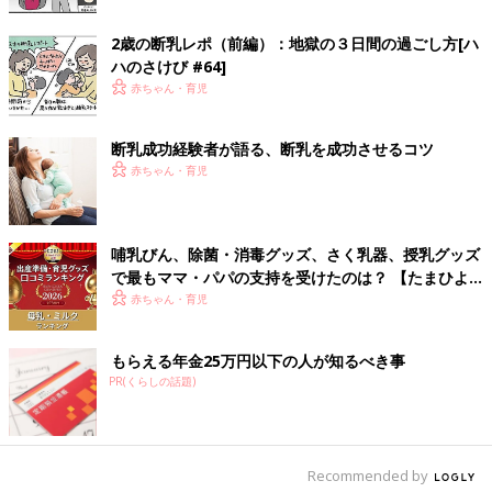
しようと決めて、いつまで飲んでくれるかな？と楽しみにしてい
たら思ったよりも早く見向きもされなくなり悲しかったという話
2歳の断乳レポ（前編）：地獄の３日間の過ごし方[ハ
も。
ハのさけび #64]
まわりの意見もあり、いつまで授乳が続くのかな？と不安になる
赤ちゃん・育児
こともありますが、いつかは終わるもの。今しかできない授乳と
いう最高のスキンシップを楽しんでおけるといいですね。
断乳成功経験者が語る、断乳を成功させるコツ
【3歳で自然卒乳】
赤ちゃん・育児
うちは3歳です。長いですが、自然卒乳でした。次の予定もなか
ったし、食が細くカンの強い子でしたから母乳が精神安定剤だっ
たので、本人がもういいと言うまであげようと思っていました。
3歳になってまもなく「もうそろそろやめる？」と聞いたら「う
哺乳びん、除菌・消毒グッズ、さく乳器、授乳グッズ
ん、やめる」とのこと。長かったけど、とてもあっさりとしてい
で最もママ・パパの支持を受けたのは？ 【たまひよ
赤ちゃんグッズ大賞2026】
ました。
赤ちゃん・育児
【9カ月で卒乳】
離乳食も順調で食べる事の方が楽しかったようで、授乳も8カ月
もらえる年金25万円以下の人が知るべき事
PR(くらしの話題)
ぐらいから夜就寝前の1回になり、9カ月になってすぐのある日の
夜、いつも通り授乳しようと胸を出したら、両手で私の胸を押
し、要らないという仕草を見せたその日から一切飲まなくなりま
した。
Recommended by