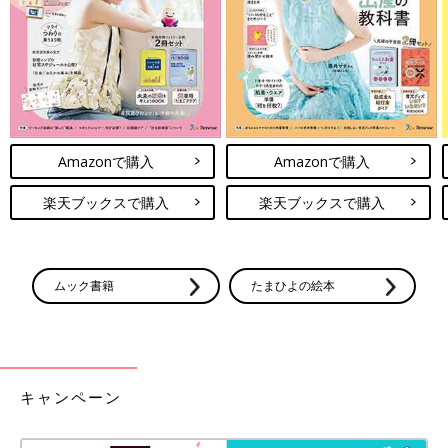
な時間を大切にしてくださいね。
※投稿内容は投稿者の個人的な見解・体験に基づくものですの
で、あくまでもアドバイスとして参考にしていただき、症状など
については医療機関にご確認ください。
※文中のコメントはすべて、『ウィメンズパーク』の投稿からの
抜粋です。
Amazonで購入
Amazonで購入
※この記事は「たまひよONLINE」で過去に公開されたもので
す。
楽天ブックスで購入
楽天ブックスで購入
ムック書籍
たまひよの絵本
キャンペーン