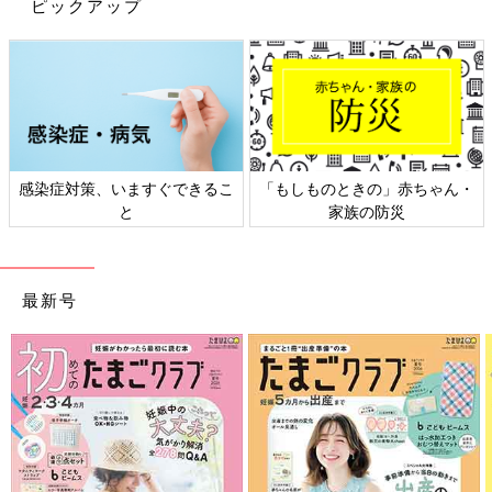
な？なんて心配しすぎるよりはあげられるうちは授乳しようと気
ピックアップ
楽に思う方が良さそうです。卒乳の日は突然やってくるかもしれ
ませんよ。
【突然過ぎて寂しかった】
うちもあと2週間程で1歳の娘がいます。先月11日を最後に卒乳
しました。その数日前までは「パイパイするー？」って聞くと嬉
しそうにあぅあぅ近づいて来てたのにアッサリサッパリ卒業を迎
えました……。突然過ぎてかなり淋しかったです。
感染症対策、いますぐできるこ
「もしものときの」赤ちゃん・
と
家族の防災
【まだまだなんて思っていたら】
まだまだ断乳なんて！！と思っていましたが、今日気付いたら10
時間あいていました。珍しくお昼ご飯いっぱい食べたからかな。
おっぱいはパンパンに張ってたけど、ピークの時には程遠く、こ
最新号
うやってちょっとずつおっぱいの回数も時間も減っていくんだろ
うなぁとしみじみ思いました。 今のおっぱいタイムをしっかり
噛みしめたいと思います。
初めての育児では何もかもが不安でいっぱいですし、ほかの家庭
と同じようになっていないと焦ってしまうことも。でも授乳に関
しては、断乳する必要が無い限りはママと赤ちゃんが納得してか
らで良さそうです。いつかは授乳も終わりを迎えます。その貴重