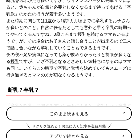
断乳を選ぶかたも多いですが、ウィメンズパークの先輩ママによ
ると、赤ちゃんが自然と必要としなくなるまで待ってあげる「卒
乳派」のかたのほうが若干多いようです。
また時期に関しては
1歳
から1歳5カ月頃までに卒乳するお子さん
が多いとのこと。自然に任せたとしても意外と早く卒乳の時期っ
てやってくるんですね。3歳ころまで授乳を続けるママもいるよ
うですが、その場合はお子さんと話し合うことが出来るので二人
で話し合いながら卒乳していくこともできるようです。
夜の寝不足や病気になっても薬が飲めなかったりと制限が多くな
る
授乳
ですが、いざ卒乳となるとさみしい気持ちになるのはママ
も同じ。いくらこの時期で卒乳と覚悟を決めていてもスムーズに
行き過ぎるとママの方が切なくなるようです。
断乳？卒乳？
「卒乳と断乳」に関するアンケートによると、卒乳した・卒乳す
る予定のかたが6割、断乳した・断乳する予定のかたが4割と、卒
このまま続きを見る
乳派のかたのほうが多いという結果になりました。離乳食などで
栄養がしっかり取れるようになったとしても、授乳によって安心
サクサク読める！お気に入り記事を登録可能
感を得ているお子さんは多くいます。気持ちを安定させる役割を
アプリで続きを見る