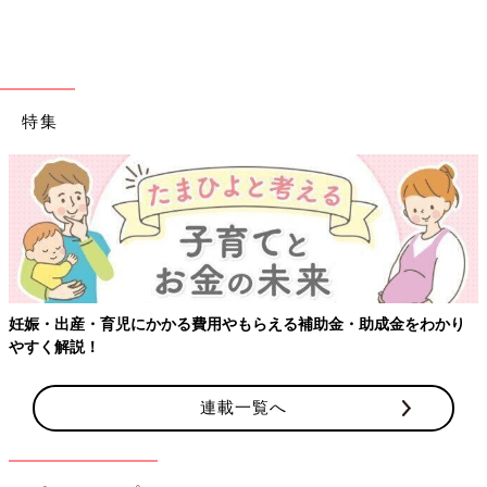
【いきなり卒乳】
断乳は考えていませんでしたが、3歳だったかな、お誕生日の次
の日から見向きもされなくなり・・・あれ？飲まないの？あれ？
1週間後に卒乳してしまったんだと気がついたときには、成長が
嬉しいのと、ちょっと寂しいのもあり、泣きました。
特集
卒乳してさみしい気持ちに…
ママの睡眠不足の原因にもなる授乳。それにより早く卒乳しない
かなと思うママも多いようです。しかし意外と卒乳がスムーズに
行きすぎても寂しく切なくなるのが母心。成長しているあかしと
は思っても突然の変化はなかなかスムーズには受け入れられない
ものですよね。
妊娠・出産・育児にかかる費用やもらえる補助金・助成金をわかり
先輩ママの体験談によると、卒乳させる気はないのに気づいたら
やすく解説！
授乳の間隔があくようになっていたというお子さんも。いつの間
にか食事を食べる量が増えて、夜もしっかり眠るようになって。
もう赤ちゃんから卒業しようとしているのかもしれません。自分
連載一覧へ
でしっかりと成長していけるママ思いなしっかり者のお子さんで
すが、それでもママは寂しく思ってしまうもの。
卒乳は必ずいつかはやってくるものだから、うちの子遅いのか