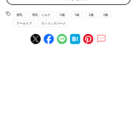
果たしているものを無理に奪い取ることが出来ないという意見、
また母子の大切なスキンシップの時間と考えているという意見が
多いようです。もし断乳させないとといけない状況ではなく、お
授乳
母乳・ミルク
0歳
1歳
2歳
3歳
子さんがおっぱいが大好きなのであれば無理に断乳するのではな
アーカイブ
ウィメンズパーク
く、お子さんのペースに合わせて卒乳を迎えられるように見守っ
てあげるのも良いかもしれませんね。
【断乳はいつでも出来る】
やめようと思えば、断乳はできると思うんです。でも、やはり娘
にとっての安定剤、そして私自身もこのうえないスキンシップだ
と思うと、やはりそれを無理矢理奪ってしまうことがどうしても
できなくて…。まわりがどんどん断乳していく話を聞くと焦って
しまいますよね。でもうちはこれでいこう！と決め、まだまだお
っぱいライフを楽しむつもりですよ♪
【自然にやめるまで待つ】
1歳5カ月の娘ですが、断乳は考えておらず、自然にやめるまでそ
のままの予定です。飲んでるというかチュパチュパして安心して
いるという感じです。私のまわりには、1歳で自分から突然飲ま
なくなったケースもあります。なんかさみしかったと言っていま
したが、子どもが自分でそうしたなら親も悔いはなくていいよな
ーとも思いました。