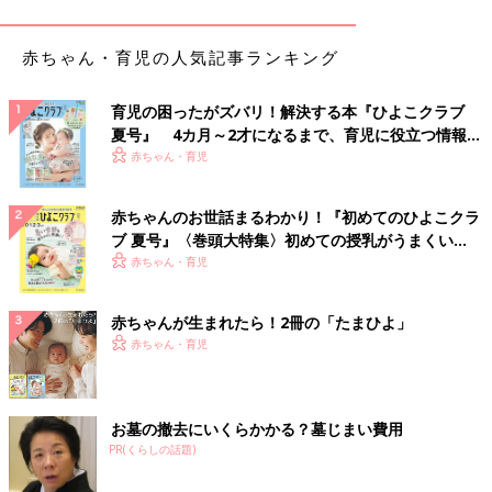
【卒乳の話をしたら飲まなくなった】
3歳
の誕生日に向けて、3歳になるんだよ～お兄ちゃんになるんだ
赤ちゃん・育児の人気記事ランキング
ね、と言い聞かせながらカレンダーも見せ、毎日卒乳の話をしま
した。そして誕生日のイベントが終わったらパタッと吸わなくな
育児の困ったがズバリ！解決する本『ひよこクラブ
りましたよ。断乳に近いですが、本人も「パイパイいらにゃい、
夏号』 4カ月～2才になるまで、育児に役立つ情報が
お兄ちゃんになったから」と言うようになりました。
いっぱい！
赤ちゃん・育児
いつごろ卒乳するの？
赤ちゃんのお世話まるわかり！『初めてのひよこクラ
ブ 夏号』〈巻頭大特集〉初めての授乳がうまくい
く！ おっぱい・ミルクの基本と夏のトラブル 解決テ
赤ちゃん・育児
ク
赤ちゃんが生まれたら！2冊の「たまひよ」
赤ちゃん・育児
お墓の撤去にいくらかかる？墓じまい費用
PR(くらしの話題)