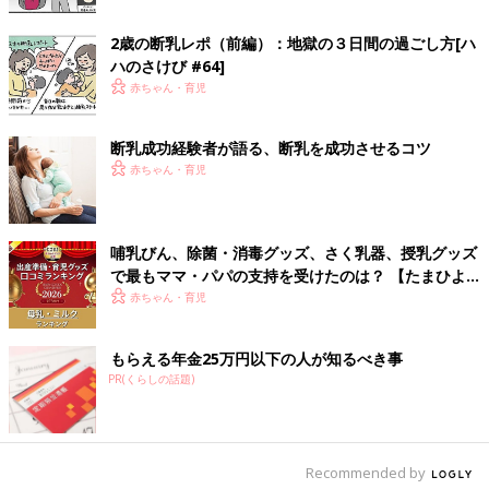
しようと決めて、いつまで飲んでくれるかな？と楽しみにしてい
たら思ったよりも早く見向きもされなくなり悲しかったという話
2歳の断乳レポ（前編）：地獄の３日間の過ごし方[ハ
も。
ハのさけび #64]
まわりの意見もあり、いつまで授乳が続くのかな？と不安になる
赤ちゃん・育児
こともありますが、いつかは終わるもの。今しかできない授乳と
いう最高のスキンシップを楽しんでおけるといいですね。
断乳成功経験者が語る、断乳を成功させるコツ
【3歳で自然卒乳】
赤ちゃん・育児
うちは3歳です。長いですが、自然卒乳でした。次の予定もなか
ったし、食が細くカンの強い子でしたから母乳が精神安定剤だっ
たので、本人がもういいと言うまであげようと思っていました。
3歳になってまもなく「もうそろそろやめる？」と聞いたら「う
哺乳びん、除菌・消毒グッズ、さく乳器、授乳グッズ
ん、やめる」とのこと。長かったけど、とてもあっさりとしてい
で最もママ・パパの支持を受けたのは？ 【たまひよ
赤ちゃんグッズ大賞2026】
ました。
赤ちゃん・育児
【9カ月で卒乳】
離乳食も順調で食べる事の方が楽しかったようで、授乳も8カ月
もらえる年金25万円以下の人が知るべき事
PR(くらしの話題)
ぐらいから夜就寝前の1回になり、9カ月になってすぐのある日の
夜、いつも通り授乳しようと胸を出したら、両手で私の胸を押
し、要らないという仕草を見せたその日から一切飲まなくなりま
した。
Recommended by