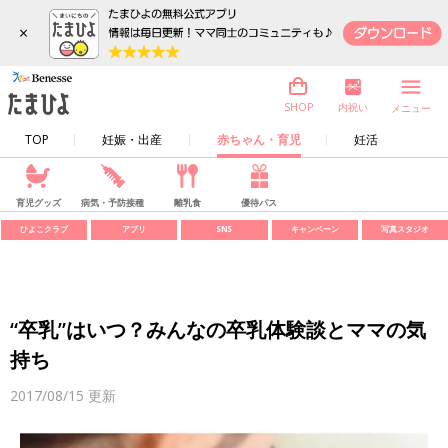
×
内祝い
SHOP
メニュー
TOP
妊娠・出産
赤ちゃん・育児
妊活
育児グッズ
病気・予防接種
離乳食
優待パス
ひよこクラブ
アプリ
SNS
キャンペーン
写真スタジオ
“卒乳”はいつ？みんなの卒乳体験談とママの気
持ち
2017/08/15
更新