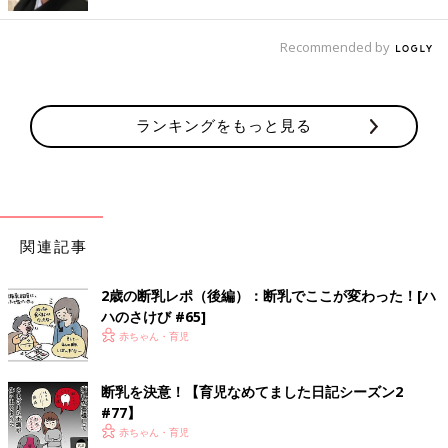
Recommended by
ランキングをもっと見る
断乳じゃなくて卒乳まで待とう！と決めた時、気になるのはいつ
ごろで卒乳となるのか。「卒乳の時期」に関するアンケートによ
関連記事
ると、4割の先輩ママたちが1歳から1歳5カ月ごろまでと答えて
います。1歳を超えるとしっかりと食事をとるようになるお子さ
んも多く、おなかを満たすために授乳するということが少なくな
2歳の断乳レポ（後編）：断乳でここが変わった！[ハ
るからかもしれません。
ハのさけび #65]
中には離乳食をとても楽しめるお子さんで、食べる量も多かった
赤ちゃん・育児
ので9カ月頃には卒乳したという先輩ママもいます。反対に3歳こ
ろまでなかなか授乳がやめられないお子さんもいますが、このこ
断乳を決意！【育児なめてました日記シーズン2
ろになると話し合うことが出来るようになるので、二人で卒乳の
#77】
時期を決められたという先輩ママの体験談もありました。卒乳に
赤ちゃん・育児