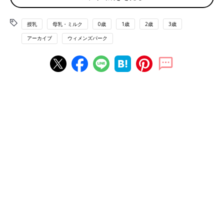
果たしているものを無理に奪い取ることが出来ないという意見、
また母子の大切なスキンシップの時間と考えているという意見が
多いようです。もし断乳させないとといけない状況ではなく、お
授乳
母乳・ミルク
0歳
1歳
2歳
3歳
子さんがおっぱいが大好きなのであれば無理に断乳するのではな
アーカイブ
ウィメンズパーク
く、お子さんのペースに合わせて卒乳を迎えられるように見守っ
てあげるのも良いかもしれませんね。
【断乳はいつでも出来る】
やめようと思えば、断乳はできると思うんです。でも、やはり娘
にとっての安定剤、そして私自身もこのうえないスキンシップだ
と思うと、やはりそれを無理矢理奪ってしまうことがどうしても
できなくて…。まわりがどんどん断乳していく話を聞くと焦って
しまいますよね。でもうちはこれでいこう！と決め、まだまだお
っぱいライフを楽しむつもりですよ♪
【自然にやめるまで待つ】
1歳5カ月の娘ですが、断乳は考えておらず、自然にやめるまでそ
のままの予定です。飲んでるというかチュパチュパして安心して
いるという感じです。私のまわりには、1歳で自分から突然飲ま
なくなったケースもあります。なんかさみしかったと言っていま
したが、子どもが自分でそうしたなら親も悔いはなくていいよな
ーとも思いました。