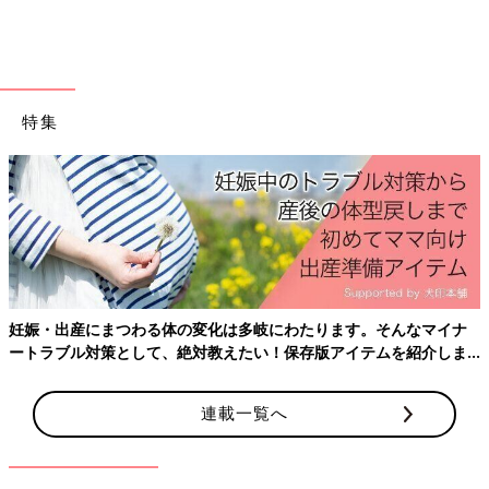
【いきなり卒乳】
断乳は考えていませんでしたが、3歳だったかな、お誕生日の次
の日から見向きもされなくなり・・・あれ？飲まないの？あれ？
1週間後に卒乳してしまったんだと気がついたときには、成長が
嬉しいのと、ちょっと寂しいのもあり、泣きました。
特集
卒乳してさみしい気持ちに…
ママの睡眠不足の原因にもなる授乳。それにより早く卒乳しない
かなと思うママも多いようです。しかし意外と卒乳がスムーズに
行きすぎても寂しく切なくなるのが母心。成長しているあかしと
は思っても突然の変化はなかなかスムーズには受け入れられない
ものですよね。
先輩ママの体験談によると、卒乳させる気はないのに気づいたら
妊娠・出産にまつわる体の変化は多岐にわたります。そんなマイナ
授乳の間隔があくようになっていたというお子さんも。いつの間
ートラブル対策として、絶対教えたい！保存版アイテムを紹介しま
にか食事を食べる量が増えて、夜もしっかり眠るようになって。
す。
もう赤ちゃんから卒業しようとしているのかもしれません。自分
連載一覧へ
でしっかりと成長していけるママ思いなしっかり者のお子さんで
すが、それでもママは寂しく思ってしまうもの。
卒乳は必ずいつかはやってくるものだから、うちの子遅いのか