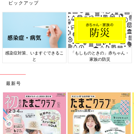
な？なんて心配しすぎるよりはあげられるうちは授乳しようと気
ピックアップ
楽に思う方が良さそうです。卒乳の日は突然やってくるかもしれ
ませんよ。
【突然過ぎて寂しかった】
うちもあと2週間程で1歳の娘がいます。先月11日を最後に卒乳
しました。その数日前までは「パイパイするー？」って聞くと嬉
しそうにあぅあぅ近づいて来てたのにアッサリサッパリ卒業を迎
えました……。突然過ぎてかなり淋しかったです。
感染症対策、いますぐできるこ
「もしものときの」赤ちゃん・
と
家族の防災
【まだまだなんて思っていたら】
まだまだ断乳なんて！！と思っていましたが、今日気付いたら10
時間あいていました。珍しくお昼ご飯いっぱい食べたからかな。
おっぱいはパンパンに張ってたけど、ピークの時には程遠く、こ
最新号
うやってちょっとずつおっぱいの回数も時間も減っていくんだろ
うなぁとしみじみ思いました。 今のおっぱいタイムをしっかり
噛みしめたいと思います。
初めての育児では何もかもが不安でいっぱいですし、ほかの家庭
と同じようになっていないと焦ってしまうことも。でも授乳に関
しては、断乳する必要が無い限りはママと赤ちゃんが納得してか
らで良さそうです。いつかは授乳も終わりを迎えます。その貴重