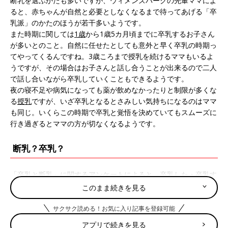
断乳を選ぶかたも多いですが、ウィメンズパークの先輩ママによ
ると、赤ちゃんが自然と必要としなくなるまで待ってあげる「卒
乳派」のかたのほうが若干多いようです。
また時期に関しては
1歳
から1歳5カ月頃までに卒乳するお子さん
が多いとのこと。自然に任せたとしても意外と早く卒乳の時期っ
てやってくるんですね。3歳ころまで授乳を続けるママもいるよ
うですが、その場合はお子さんと話し合うことが出来るので二人
で話し合いながら卒乳していくこともできるようです。
夜の寝不足や病気になっても薬が飲めなかったりと制限が多くな
る
授乳
ですが、いざ卒乳となるとさみしい気持ちになるのはママ
も同じ。いくらこの時期で卒乳と覚悟を決めていてもスムーズに
行き過ぎるとママの方が切なくなるようです。
断乳？卒乳？
「卒乳と断乳」に関するアンケートによると、卒乳した・卒乳す
る予定のかたが6割、断乳した・断乳する予定のかたが4割と、卒
このまま続きを見る
乳派のかたのほうが多いという結果になりました。離乳食などで
栄養がしっかり取れるようになったとしても、授乳によって安心
サクサク読める！お気に入り記事を登録可能
感を得ているお子さんは多くいます。気持ちを安定させる役割を
アプリで続きを見る