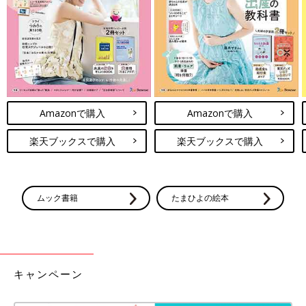
な時間を大切にしてくださいね。
※投稿内容は投稿者の個人的な見解・体験に基づくものですの
で、あくまでもアドバイスとして参考にしていただき、症状など
については医療機関にご確認ください。
※文中のコメントはすべて、『ウィメンズパーク』の投稿からの
抜粋です。
Amazonで購入
Amazonで購入
※この記事は「たまひよONLINE」で過去に公開されたもので
す。
楽天ブックスで購入
楽天ブックスで購入
ムック書籍
たまひよの絵本
キャンペーン