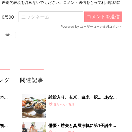
4歳～
ング
関連記事
本
雑穀入り、玄米、白米一択……あなた
2才
の家のお米はなんですか？
赤ちゃん・育児
いっ
初め
俳優・勝矢と真風涼帆に第1子誕生。
大特
舞台での初共演から結婚、そして家族