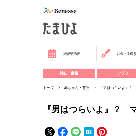
妊娠早見表
お金・手続
雑誌・書籍
アプリ
トップ
赤ちゃん・育児
『男はつらいよ』？ 
『男はつらいよ』？ 