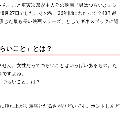
t
さん」こと車寅次郎が主人公の映画『男はつらいよ』シ
e
年8月27日でした。その後、26年間にわたって全48作品
が演じた最も長い映画シリーズ」としてギネスブックに認
らいこと」とは？
ません。女性だってつらいことはいっぱいあるもの。た
れですよね。
、つらいこと」は？
っ赤に腫れ上がり頭痛とだるさがひどいです。ホントしんど