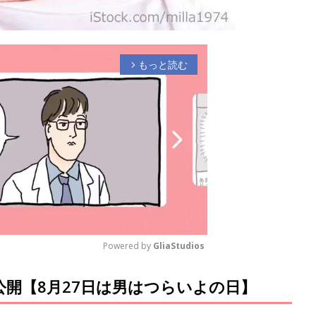
もっと読む
arrow_forward_ios
Powered by 
GliaStudios
公開【8月27日は男はつらいよの日】
M
u