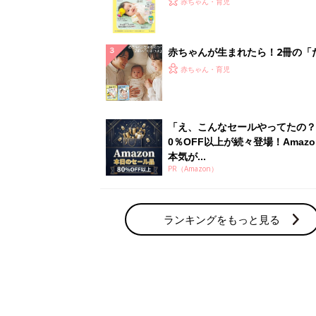
赤ちゃん・育児
集〉初めての授乳がうまくいく！
っぱい・ミルクの基本と夏のトラ
解決テク
赤ちゃんが生まれたら！2冊の「
ひよ」
赤ちゃん・育児
「え、こんなセールやってたの？
0％OFF以上が続々登場！Amazo
本気が...
PR（Amazon）
ランキングをもっと見る