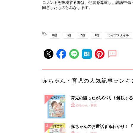
0歳
1歳
2歳
3歳
ライフスタイル
赤ちゃん・育児の人気記事ランキ
育児の困ったがズバリ！解決する
『ひよこクラブ 夏号』 4カ月～
赤ちゃん・育児
になるまで、育児に役立つ情報が
ぱい！
赤ちゃんのお世話まるわかり！『
てのひよこクラブ 夏号』〈巻頭