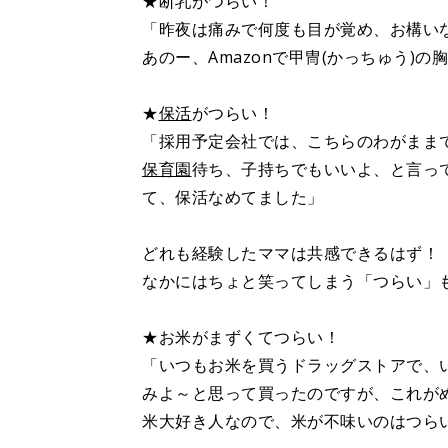
★断乳がつらい！
「昨夜は痛みで何度も目が覚め、お構い
あのー、Amazonで甲冑(かっちゅう)
★
保活
がつらい！
「採用予定会社では、こちらのわがまま
保育園
待ち、子持ちでもいいよ、と言っ
て、保活なめてました」
どれも経験したママは共感できるはず！
なかにはちょと笑ってしまう「つらい」
★お米がまずくてつらい！
「いつもお米を買うドラッグストアで、い
みよ～と思って買ったのですが、これが
米大好き人なので、米が不味いのはつら