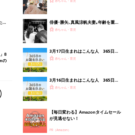
赤ちゃん・育児
 お
に。「お互いに、最初から不思議と感
ブル
覚が合った」
たま
俳優･勝矢､真風涼帆夫妻｡年齢を重ね
てからの初めての子育ては､夫婦一緒
赤ちゃん・育児
に｡｢わからないことだらけでも､2人で
決める｣｢支え合わないと育児は乗り切
れない｣
3月17日生まれはこんな人 365日の
」8
お誕生日占い【鏡リュウジ監修】
赤ちゃん・育児
nの
3月16日生まれはこんな人 365日の
お誕生日占い【鏡リュウジ監修】
赤ちゃん・育児
【毎日変わる】Amazonタイムセール
が見逃せない！
PR（Amazon）