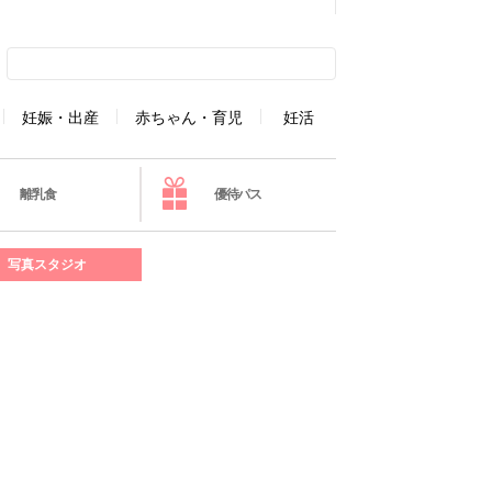
妊娠・出産
赤ちゃん・育児
妊活
離乳食
優待パス
写真スタジオ