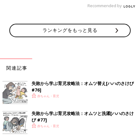
・
「父親目線！育児漫画！オムツ王」今までのお話はこちら
Recommended by
[オムツ王]
ランキングをもっと見る
関連記事
失敗から学ぶ育児攻略法：オムツ替え[ハハのさけび
一児の父。イクメン。
#76]
わかっているようなわかっていないような父親目線の育児漫画。
赤ちゃん・育児
共働きの妻をサポートすべく日々奮闘中！
失敗から学ぶ育児攻略法：オムツと洗濯[ハハのさけ
インスタグラムはこちら：
@omutsu_oh
び #77]
ツイッターはこちら：
@Omutsu_oh
赤ちゃん・育児
前の話
次の話
［父親目線！育児漫
一覧
［父親目線！育児漫