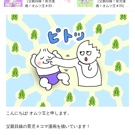
［父親目線！育児漫
一覧
［父親目線！育児漫
画！オムツ王＃33］
画！オムツ王＃35］運
ファッション飲み
動
こんにちは! オムツ王と申します。
父親目線の育児４コマ漫画を描いています！