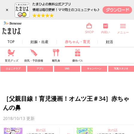
×
内祝い
SHOP
メニュー
TOP
妊娠・出産
赤ちゃん・育児
妊活
育児グッズ
病気・予防接種
離乳食
優待パス
ひよこクラブ
アプリ
SNS
キャンペーン
写真スタジオ
［父親目線！育児漫画！オムツ王＃34］赤ちゃ
んの鼻
2018/10/13
更新
前の話
次の話