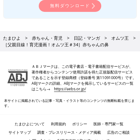
無料ダウンロード
たまひよ
赤ちゃん・育児
日記・マンガ
オムツ王
［父親目線！育児漫画！オムツ王＃34］赤ちゃんの鼻
ＡＢＪマークは、この電子書店・電子書籍配信サービスが、
著作権者からコンテンツ使用許諾を得た正規版配信サービス
であることを示す登録商標（登録番号 第11091000号）です。
ABJマークの詳細、ABJマークを掲示しているサービスの一覧
はこちら→
https://aebs.or.jp/
本サイトに掲載されている記事・写真・イラスト等のコンテンツの無断転載を禁じま
す。
たまひよについて
利用規約
ポリシー
医師・専門家一覧
サイトマップ
調査・プレスリリース・メディア掲載
広告のご相談