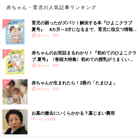
赤ちゃん・育児の人気記事ランキング
赤ちゃんの鼻は硬いッ！！ことが判明！！
育児の困ったがズバリ！解決する本『ひよこクラブ
夏号』 4カ月～2才になるまで、育児に役立つ情報が
生まれたての息子が可愛すぎて鼻をツンツンしてみたら
いっぱい！
赤ちゃん・育児
なんと、めちゃくちゃ鼻が硬いッ！！
赤ちゃんのお世話まるわかり！『初めてのひよこクラ
ブ 夏号』〈巻頭大特集〉初めての授乳がうまくい
実際鼻が埋もれて窒息しないように鼻が硬くなっているという説
く！ おっぱい・ミルクの基本と夏のトラブル 解決テ
赤ちゃん・育児
も…？？？理にかなっているッ！
ク
ちゃんと意味があるんですね。
赤ちゃんが生まれたら！2冊の「たまひよ」
赤ちゃん・育児
１歳
になる頃にはプニプニになっていました。それはそれでプニ
プニしたくなるッ！
お墓の撤去にいくらかかる？墓じまい費用
ほっぺたは生まれてからずっと安定のプニプニ。
PR(くらしの話題)
息子〜〜ッ！プニプニさせて〜〜！！