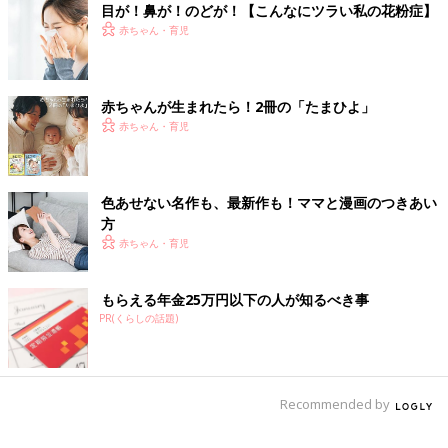
目が！鼻が！のどが！【こんなにツラい私の花粉症】
画！オムツ王＃33］
画！オムツ王＃35］運
ファッション飲み
動
赤ちゃん・育児
赤ちゃんが生まれたら！2冊の「たまひよ」
赤ちゃん・育児
色あせない名作も、最新作も！ママと漫画のつきあい
方
赤ちゃん・育児
もらえる年金25万円以下の人が知るべき事
PR(くらしの話題)
Recommended by