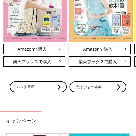
で、良かった～♪
はじめは表情が硬かったけれど、ショーを観ているうちにニコニ
コ笑顔になり、手拍子をしたり、手を振ったり。そんな様子がす
っごく可愛かったです！
お土産屋さん内のキッズコーナーで楽しそうに遊んでいたレジの
おもちゃに「店内で販売中。7,580円」と書いてあったのにはビ
Amazonで購入
Amazonで購入
ックリしましたけどね(笑)
また連れて行ってあげたいなぁ～。
楽天ブックスで購入
楽天ブックスで購入
次回につづく。
ムック書籍
たまひよの絵本
・
[10年ぶりに出産しました]記事一覧
・
たまひよONLINEの育児マンガ一覧はこちら
キャンペーン
[マォ]
静岡の田舎町在住。中学3年生の娘と小学6年生の息子、夫との4