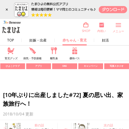
×
内祝い
SHOP
メニュー
TOP
妊娠・出産
赤ちゃん・育児
妊活
育児グッズ
病気・予防接種
離乳食
優待パス
ひよこクラブ
アプリ
SNS
キャンペーン
写真スタジオ
[10年ぶりに出産しました#72] 夏の思い出、家
族旅行へ！
2018/10/04
更新
前の話
次の話