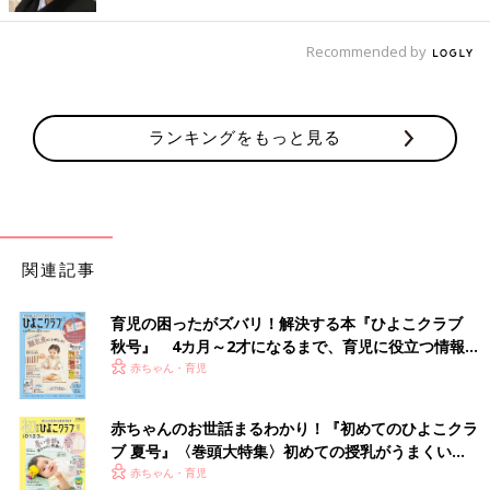
Recommended by
ランキングをもっと見る
関連記事
育児の困ったがズバリ！解決する本『ひよこクラブ
秋号』 4カ月～2才になるまで、育児に役立つ情報が
いっぱい！
赤ちゃん・育児
赤ちゃんのお世話まるわかり！『初めてのひよこクラ
ブ 夏号』〈巻頭大特集〉初めての授乳がうまくい
く！ おっぱい・ミルクの基本と夏のトラブル 解決テ
赤ちゃん・育児