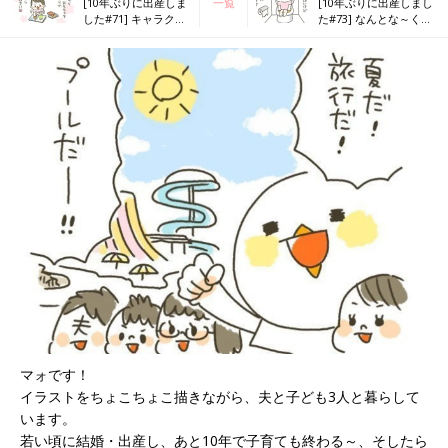
[10年ぶりに出産しま
一覧
[10年ぶりに出産しまし
した#71] キャラクタ
た#73] なんとな～く、
ーもの、与える？与
トイレトレやってます
えない？
マォです！
イラストをちょこちょこ描きながら、夫と子ども3人と暮らして
います。
若い頃に結婚・出産し、あと10年で子育ても終わる～、そしたら