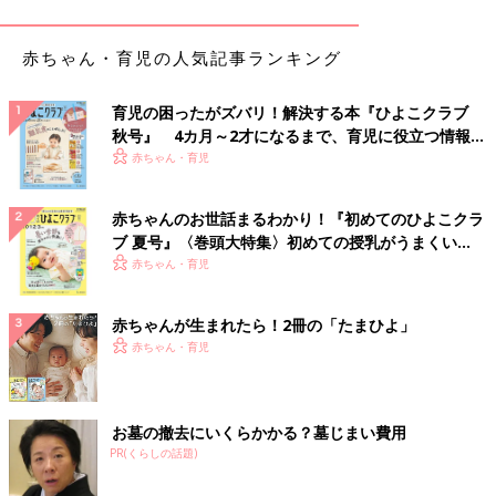
赤ちゃん・育児の人気記事ランキング
育児の困ったがズバリ！解決する本『ひよこクラブ
秋号』 4カ月～2才になるまで、育児に役立つ情報が
いっぱい！
赤ちゃん・育児
赤ちゃんのお世話まるわかり！『初めてのひよこクラ
ブ 夏号』〈巻頭大特集〉初めての授乳がうまくい
く！ おっぱい・ミルクの基本と夏のトラブル 解決テ
赤ちゃん・育児
ク
赤ちゃんが生まれたら！2冊の「たまひよ」
赤ちゃん・育児
お墓の撤去にいくらかかる？墓じまい費用
PR(くらしの話題)