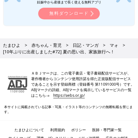
妊娠中から産後まで長く使える無料アプリ
無料ダウンロード
たまひよ
赤ちゃん・育児
日記・マンガ
マォ
[10年ぶりに出産しました#72] 夏の思い出、家族旅行へ！
ＡＢＪマークは、この電子書店・電子書籍配信サービスが、
著作権者からコンテンツ使用許諾を得た正規版配信サービス
であることを示す登録商標（登録番号 第11091000号）です。
ABJマークの詳細、ABJマークを掲示しているサービスの一覧
はこちら→
https://aebs.or.jp/
本サイトに掲載されている記事・写真・イラスト等のコンテンツの無断転載を禁じま
す。
たまひよについて
利用規約
ポリシー
医師・専門家一覧