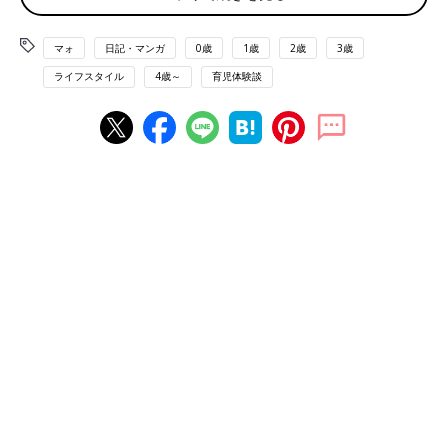
マォ
日記・マンガ
0歳
1歳
2歳
3歳
ライフスタイル
4歳～
育児体験談