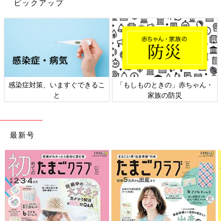
ピックアップ
皆さんは、この夏どこかに行かれましたか？
うちはどっちの実家も近いため帰省することがないので、毎年家
感染症対策、いますぐできるこ
「もしものときの」赤ちゃん・
族で旅行に行っています。
と
家族の防災
数年前に遊園地へ行ったとき、あまりの暑さに私がダウン。それ
以来、真夏の遊園地は無謀だと判断して、プールで楽しんでいま
す♪ 昨年はまだ次女が
０歳
４ヶ月だったため、私と次女はアウ
最新号
トレットでショッピングしていましたが、次女ももう１歳。プー
ルデビューです！！
…が、そりゃあ家での水遊びも嫌がるんだから、大きなプールだ
って嫌だよねぇ。
プールサイドでのんびり足湯して終わりました(笑)
でも、でも！翌日の某パンマンミュージアムは楽しんでくれたの