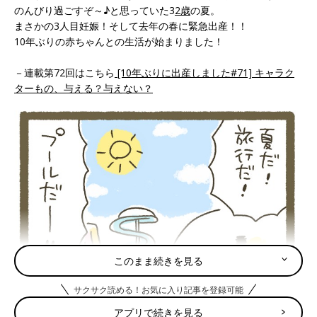
のんびり過ごすぞ～♪と思っていた3
2歳
の夏。
まさかの3人目妊娠！そして去年の春に緊急出産！！
10年ぶりの赤ちゃんとの生活が始まりました！
－連載第72回はこちら
[10年ぶりに出産しました#71] キャラク
ターもの、与える？与えない？
このまま続きを見る
サクサク読める！お気に入り記事を登録可能
アプリで続きを見る