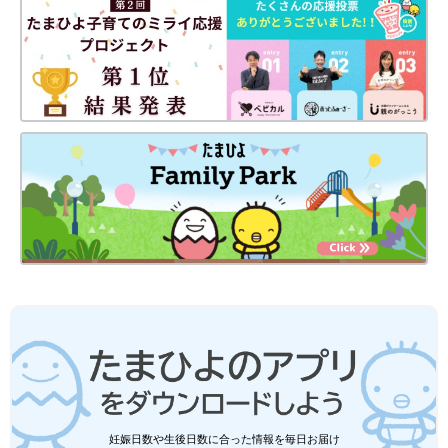
人暮らし。...だったところ10年ぶりに第3子を妊娠！
妊娠・育児の記録を（
インスタグラム
）にて公開中。
長男長女の幼い頃の育児エッセイや日常エッセイ、オリジナル絵
本などは（
comicoベストチャレンジ
）にて公開中。
前の話
次の話
[10年ぶりに出産しま
一覧
[10年ぶりに出産しまし
した#71] キャラクタ
た#73] なんとな～く、
ーもの、与える？与
トイレトレやってます
えない？
妊娠日数や生後日数に合った情報を毎日お届け