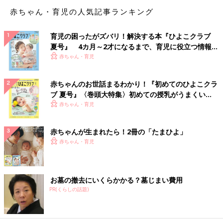
赤ちゃん・育児の人気記事ランキング
育児の困ったがズバリ！解決する本『ひよこクラブ
夏号』 4カ月～2才になるまで、育児に役立つ情報が
いっぱい！
赤ちゃん・育児
赤ちゃんのお世話まるわかり！『初めてのひよこクラ
ブ 夏号』〈巻頭大特集〉初めての授乳がうまくい
く！ おっぱい・ミルクの基本と夏のトラブル 解決テ
赤ちゃん・育児
ク
赤ちゃんが生まれたら！2冊の「たまひよ」
赤ちゃん・育児
お墓の撤去にいくらかかる？墓じまい費用
PR(くらしの話題)