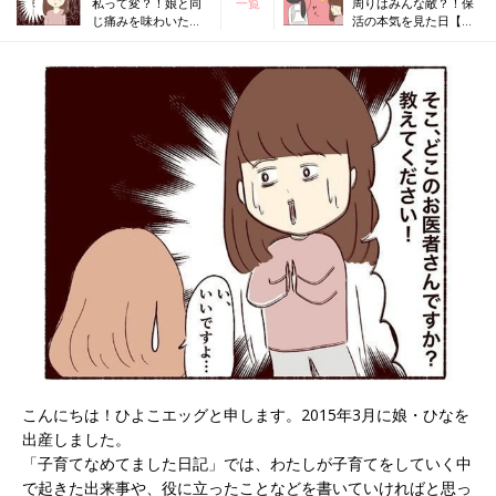
私って変？！娘と同
一覧
周りはみんな敵？！保
じ痛みを味わいたい
活の本気を見た日【子
母【子育てなめてま
育てなめてました日記
した日記#15】
#17】
こんにちは！ひよこエッグと申します。2015年3月に娘・ひなを
出産しました。
「子育てなめてました日記」では、わたしが子育てをしていく中
で起きた出来事や、役に立ったことなどを書いていければと思っ