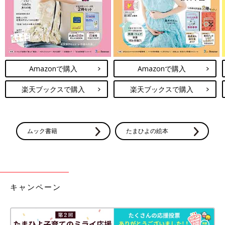
じ痛みを味わいたい
活の本気を見た日【子
母【子育てなめてま
育てなめてました日記
した日記#15】
#17】
Amazonで購入
Amazonで購入
楽天ブックスで購入
楽天ブックスで購入
ムック書籍
たまひよの絵本
キャンペーン