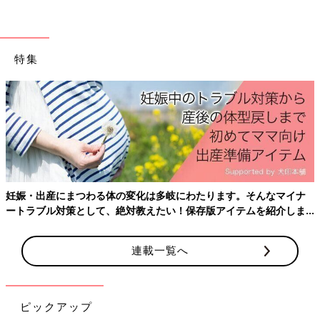
特集
産後はお世
ておきたい
にまつわる体の変化は多岐にわたります。そんなマイナ
対策として、絶対教えたい！保存版アイテムを紹介しま
連載一覧へ
ピックアップ