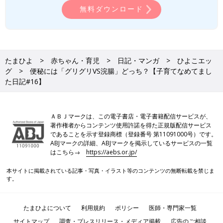
無料ダウンロード
たまひよ
赤ちゃん・育児
日記・マンガ
ひよこエッ
グ
便秘には「グリグリVS浣腸」どっち？【子育てなめてまし
た日記#16】
ＡＢＪマークは、この電子書店・電子書籍配信サービスが、
著作権者からコンテンツ使用許諾を得た正規版配信サービス
であることを示す登録商標（登録番号 第11091000号）です。
ABJマークの詳細、ABJマークを掲示しているサービスの一覧
はこちら→
https://aebs.or.jp/
本サイトに掲載されている記事・写真・イラスト等のコンテンツの無断転載を禁じま
す。
たまひよについて
利用規約
ポリシー
医師・専門家一覧
サイトマップ
調査・プレスリリース・メディア掲載
広告のご相談