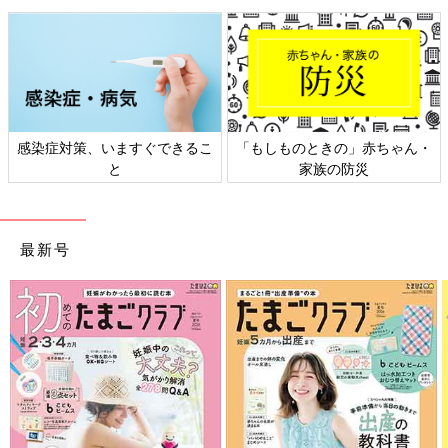
ご近所ママの口コミの偉大さが身に沁みました（涙）
私が最初にかかった病院は、浣腸液は使わずに指グリグリで出す
方針でしたがその方がいいっていう人もたくさんいました。
それぞれのお子さんの便秘にあったお医者さんが見つかるといい
対策、いますぐできるこ
「もしものときの」赤ちゃん・
日本外
ですよね。病院によってやり方は違うので、事前に電話で確認す
と
家族の防災
るといいかもしれません(*^^*)
→
【妊娠・子育てなめてました日記】今までのお話はこちら
[ひよこエッグ]
最新号
都内在住のワーママ。
2015年3月産まれの娘と夫の3人家族。
子育ての記録をブログやインスタグラムで公開中
ブログ：
ひよこエッグつうしん
インスタグラム：
@hiyokoegg11
前の話
次の話
私って変？！娘と同
一覧
周りはみんな敵？！保