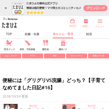
×
内祝い
SHOP
メニュー
TOP
妊娠・出産
赤ちゃん・育児
妊活
育児グッズ
病気・予防接種
離乳食
優待パス
ひよこクラブ
アプリ
SNS
キャンペーン
写真スタジオ
便秘には「グリグリVS浣腸」どっち？【子育て
なめてました日記#16】
2018/10/24
更新
前の話
次の話