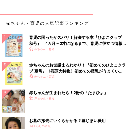
Ａ 毎回、反応は違うので油断しないで
「通常は、1回目の接種後に副反応が見られなければ、同じワク
赤ちゃん・育児の人気記事ランキング
チンの2回目以降の接種で重篤な副反応が起きる可能性は低いで
しょう。でも、副反応はその都度、現れ方が違うもの。前回、副
育児の困ったがズバリ！解決する本『ひよこクラブ
反応がなくても、接種後はその場で30分ほど待機し、赤ちゃんの
秋号』 4カ月～2才になるまで、育児に役立つ情報が
様子をよく確認して。なお、日本脳炎などは2回目以降のほうが
いっぱい！
赤ちゃん・育児
腫（は）れやすい
といわれています」
赤ちゃんのお世話まるわかり！『初めてのひよこクラ
ブ 夏号』〈巻頭大特集〉初めての授乳がうまくい
Ｑ 同時接種で副反応が出た場合、なんの反応か判断でき
く！ おっぱい・ミルクの基本と夏のトラブル 解決テ
赤ちゃん・育児
るの？
ク
赤ちゃんが生まれたら！2冊の「たまひよ」
Ａ 接種部位に現れないと判断ができないことも
赤ちゃん・育児
「接種部位に現れた腫れやしこりなどは、その部位に接種したワ
クチンの副反応だと予想できます。でも、発熱などの症状の場合
は、どれが原因であったのか、はっきりと判断できないこともあ
お墓の撤去にいくらかかる？墓じまい費用
ります」
PR(くらしの話題)