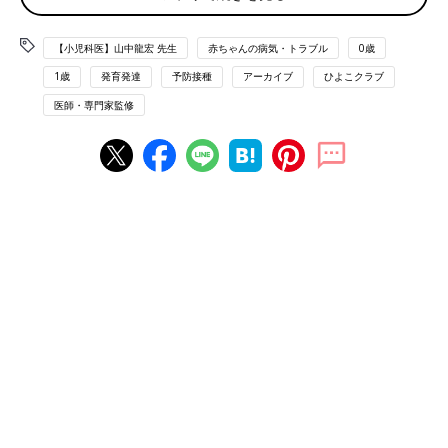
・発熱
・赤く腫(は）れる
・
けいれん
【小児科医】山中龍宏 先生
する
赤ちゃんの病気・トラブル
0歳
・下痢する
1歳
発育発達
予防接種
アーカイブ
ひよこクラブ
の4つがメイン。39度以上の高熱が出てぐったりしている、呼吸
医師・専門家監修
困難やけいれんを起こしている、意識がもうろうとしている、吐
きけがあったり苦しがっているなど様子がいつもと違うといった
場合は、夜間でも受診が必要です」
Ｑ 「副反応かも？」と思ったとき、だれに相談すれば？
Ａ 症状が出たら、まず接種した医師に相談して
「副反応と思われる症状が出たら、まず接種した医師に相談を。
個別接種のときはその病院へ、集団接種のときは保健所などへ連
絡してください。なお、予防接種を受けたときに限らず、普段か
ら夜間や緊急時のために、地域の時間外救急体制を確認しておき
ましょう」
Ｑ 1回目の接種で副反応がなければ、2回目以降もない？