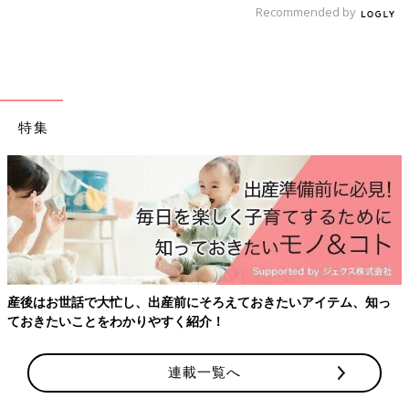
Recommended by
ダウンロード（無料）
育児中におススメの本
最新! 初めての育児新百科 (ベネッセ・ムック たまひよブッ
クス たまひよ新百科シリーズ)
特集
大人気「新百科シリーズ」の「育児新百科」がリニューアル！
新生児から
3歳
まで、月齢別に毎日の赤ちゃんの成長の様子とマ
マ＆パパができることを徹底紹介。
毎日のお世話を基本からていねいに解説。
新生児期からのお世話も写真でよくわかる！ 月齢別に、体・心
の成長とかかわりかたを掲載。
ワンオペおふろの手順など、ママ・パパの「困った！」を具体的
産後はお世話で大忙し、出産前にそろえておきたいアイテム、知っ
なテクで解決。
ておきたいことをわかりやすく紹介！
予防接種や乳幼児健診、事故・けがの予防と対策、病気の受診の
目安などもわかりやすく紹介しています。
切り取って使える、「赤ちゃんの月齢別 発育・発達見通し表」
連載一覧へ
つき。