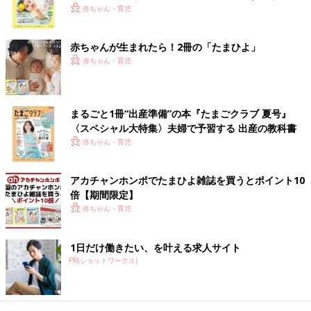
く！ おっぱい・ミルクの基本と夏のトラブル 解決テ
赤ちゃん・育児
ク
アプリ「まいにちのたまひよ」
赤ちゃんが生まれたら！2冊の「たまひよ」
赤ちゃん・育児
まるごと1冊“出産準備”の本『たまごクラブ 夏号』
〈スペシャル大特集〉夫婦で予習する 出産の教科書
赤ちゃん・育児
アカチャンホンポでたまひよ雑誌を買うとポイント10
倍【期間限定】
赤ちゃん・育児
1日だけ働きたい、を叶える求人サイト
妊娠日数・生後日数に合わせて専門家のアドバイスを毎日お届
PR(ショットワークス)
け。同じ出産月のママ同士で情報交換したり、励ましあったりで
きる「ルーム」や、写真だけでは伝わらない”できごと”を簡単に
記録できる「成長きろく」も大人気！