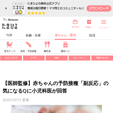
×
内祝い
SHOP
メニュー
TOP
妊娠・出産
赤ちゃん・育児
妊活
育児グッズ
病気・予防接種
離乳食
優待パス
ひよこクラブ
アプリ
SNS
キャンペーン
写真スタジオ
【医師監修】赤ちゃんの予防接種「副反応」の
気になるQに小児科医が回答
2020/10/15
更新