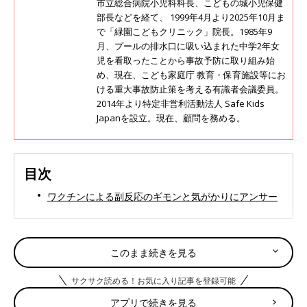
市立総合病院小児科科長、こどもの城小児保健
部長などを経て、 1999年4月より2025年10月ま
で「緑園こどもクリニック」院長。1985年9
月、プールの排水口に吸い込まれた中学2年女
児を看取ったことから事故予防に取り組み始
め、現在、こども家庭庁 教育・保育施設等にお
ける重大事故防止策を考える有識者会議委員。
2014年より特定非営利活動法人 Safe Kids
Japanを設立。現在、顧問を務める。
目次
ワクチンによる副反応のギモンと気がかりにアンサー
ワクチンによる副反応のギモンと気がかりにアンサ
このまま続きを見る
ー
サクサク読める！お気に入り記事を登録可能
「ワクチンによる副反応は
アプリで続きを見る