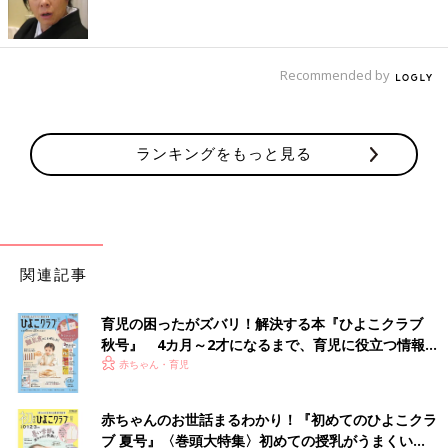
【医師監修】赤ちゃんの症状で緊急度が
わかる！予防接種の副反応が出たらすべ
きこと
Recommended by
予防接種後の赤ちゃんの様子を見て「これっ
て、副反応？｣と思っても、その見極めはとて
も難しいもの。ここでは、副反応の症状とその
緊急性、対処のしかたについて、小児科医の山
中龍宏先生に解説していただきました。
ランキングをもっと見る
ワクチンは、病原体をもとに作ったもの。それを赤ちゃんの体に
入れて病気に対する免疫をつくるので、発熱や赤く腫れるなどの
症状が現れるのは普通と言っても過言ではありません。だからこ
そ、接種後は、赤ちゃんの様子をじっくり観察することを心がけ
ましょう。気になるときは、受診した方が安心です（文・ひよこ
クラブ編集部）
関連記事
■参考：
「いつでもどこでもHAPPY育児生活ガイドBOOK」
（ベ
育児の困ったがズバリ！解決する本『ひよこクラブ
ネッセコーポレーション刊）
秋号』 4カ月～2才になるまで、育児に役立つ情報が
いっぱい！
赤ちゃん・育児
監修／【小児科医】山中龍宏 先生
初回公開日 2018/11/11
赤ちゃんのお世話まるわかり！『初めてのひよこクラ
ブ 夏号』〈巻頭大特集〉初めての授乳がうまくい
育児中におススメのアプリ