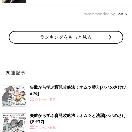
玉ねぎボーイから斜めふさふさボーイに変わります。
たまに戻るかもしれません。玉ねぎボーイの頃は生まれたての話
Recommended by
と思ってください。
今後ともオムツ王をよろしくお願いします。
ランキングをもっと見る
ー連載第42回に続きます。お楽しみに！ー
・
「父親目線！育児漫画！オムツ王」今までのお話はこちら
[オムツ王]
関連記事
失敗から学ぶ育児攻略法：オムツ替え[ハハのさけび
#76]
赤ちゃん・育児
失敗から学ぶ育児攻略法：オムツと洗濯[ハハのさけ
び #77]
赤ちゃん・育児