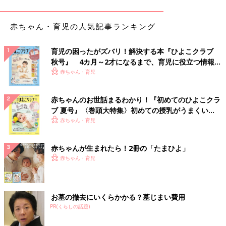
赤ちゃん・育児の人気記事ランキング
黄昏泣き。今となってはこの響きすら懐かしい響き。
育児の困ったがズバリ！解決する本『ひよこクラブ
秋号』 4カ月～2才になるまで、育児に役立つ情報が
なんとその後黄昏泣きではなく黄昏笑いにッ！！
いっぱい！
赤ちゃん・育児
いったんスイッチが入るとボールが転げただけでケタケタ笑い続
けます。
赤ちゃんのお世話まるわかり！『初めてのひよこクラ
ただその単調な動きをやらされているほうはというと・・・。
ブ 夏号』〈巻頭大特集〉初めての授乳がうまくい
く！ おっぱい・ミルクの基本と夏のトラブル 解決テ
赤ちゃん・育児
ク
・・・昔封筒に紙を折って入れるだけのバイトをやっていた頃を
思い出しました。
赤ちゃんが生まれたら！2冊の「たまひよ」
赤ちゃん・育児
あまりにもしんどいのでパソコン入力の作業をやらせてもらって
いたら、
おじいさん社員の方が封筒に紙を入れる仕事になってしまったこ
お墓の撤去にいくらかかる？墓じまい費用
とを思い出して心を痛めています。
PR(くらしの話題)
さて！ここから息子の絵柄が変わります。息子も成長しました！