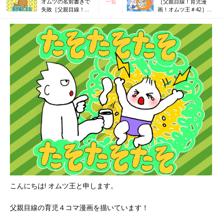
オムツの名前書きで
一覧
［父親目線！育児漫
失敗［父親目線！育
画！オムツ王＃42］知
児漫画！オムツ王＃
育おもちゃ
40］
こんにちは! オムツ王と申します。
父親目線の育児４コマ漫画を描いています！