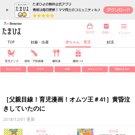
×
内祝い
SHOP
メニュー
TOP
妊娠・出産
赤ちゃん・育児
妊活
育児グッズ
病気・予防接種
離乳食
優待パス
ひよこクラブ
アプリ
SNS
キャンペーン
写真スタジオ
［父親目線！育児漫画！オムツ王＃41］黄昏泣
きしていたのに
2018/12/01
更新
前の話
次の話