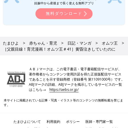
妊娠中から産後まで長く使える無料アプリ
無料ダウンロード
たまひよ
赤ちゃん・育児
日記・マンガ
オムツ王
［父親目線！育児漫画！オムツ王＃41］黄昏泣きしていたのに
ＡＢＪマークは、この電子書店・電子書籍配信サービスが、
著作権者からコンテンツ使用許諾を得た正規版配信サービス
であることを示す登録商標（登録番号 第11091000号）です。
ABJマークの詳細、ABJマークを掲示しているサービスの一覧
はこちら→
https://aebs.or.jp/
本サイトに掲載されている記事・写真・イラスト等のコンテンツの無断転載を禁じま
す。
たまひよについて
利用規約
ポリシー
医師・専門家一覧