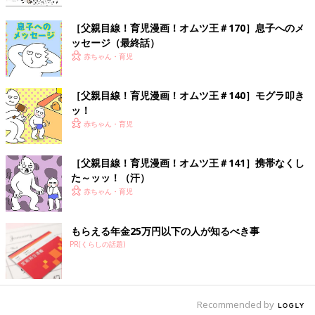
一児の父。イクメン。
［父親目線！育児漫画！オムツ王＃170］息子へのメ
わかっているようなわかっていないような父親目線の育児漫画。
ッセージ（最終話）
共働きの妻をサポートすべく日々奮闘中！
赤ちゃん・育児
インスタグラムはこちら：
@omutsu_oh
ツイッターはこちら：
@Omutsu_oh
［父親目線！育児漫画！オムツ王＃140］モグラ叩き
ッ！
前の話
次の話
赤ちゃん・育児
オムツの名前書きで
一覧
［父親目線！育児漫
失敗［父親目線！育
画！オムツ王＃42］知
児漫画！オムツ王＃
育おもちゃ
40］
［父親目線！育児漫画！オムツ王＃141］携帯なくし
た～ッッ！（汗）
赤ちゃん・育児
もらえる年金25万円以下の人が知るべき事
PR(くらしの話題)
Recommended by