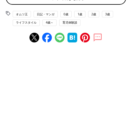
オムツ王
日記・マンガ
0歳
1歳
2歳
3歳
ライフスタイル
4歳～
育児体験談