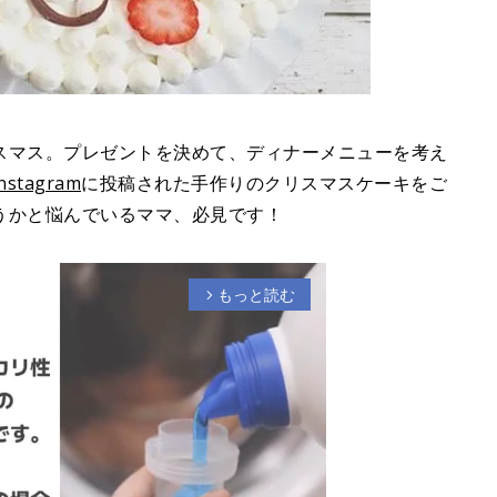
スマス。プレゼントを決めて、ディナーメニューを考え
nstagram
に投稿された手作りのクリスマスケーキをご
うかと悩んでいるママ、必見です！
もっと読む
arrow_forward_ios