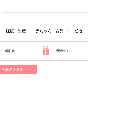
妊娠・出産
赤ちゃん・育児
妊活
離乳食
優待パス
写真スタジオ