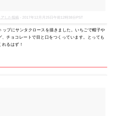
がシェアした投稿
-
2017年12月月25日午前12時38分PST
、ケーキのトップにサンタクロースを描きました。いちごで帽子や
ゲ、チョコレートで目と口をつくっています。とっても
くれるはず！