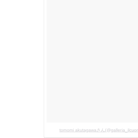
tomomi akutagawaさん(@galleria_i