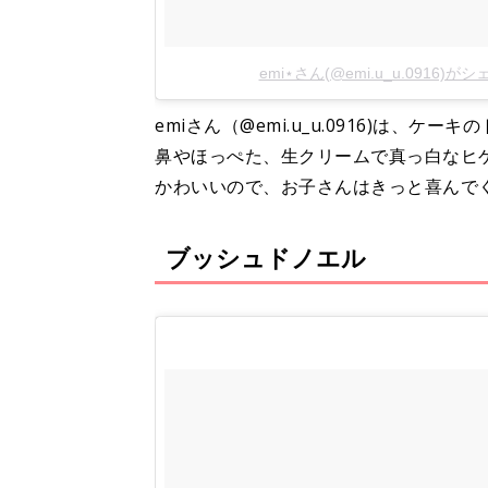
emi⋆さん(@emi.u_u.0916)
emiさん（@emi.u_u.0916)は
鼻やほっぺた、生クリームで真っ白なヒ
かわいいので、お子さんはきっと喜んで
ブッシュドノエル