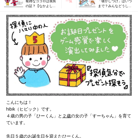
複雑なココロは成長
一覧
「寝かしつけ」はいつ
の証？【なかよし兄
まで？みんなどうして
妹日記vol.21】
る？【なかよし兄妹日
記vol.23】
こんにちは！
hibik（ヒビック）です。
４歳の男の子「ひーくん」と
２歳
の女の子「すーちゃん」を育て
ています。
先日５歳のお誕生日を迎えたひーくん。