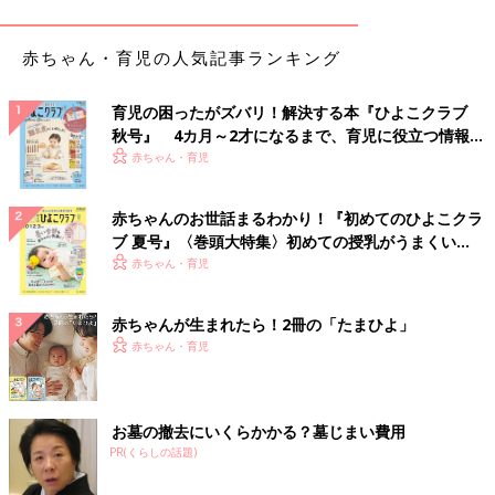
赤ちゃん・育児の人気記事ランキング
②手紙を隠す。
育児の困ったがズバリ！解決する本『ひよこクラブ
秋号』 4カ月～2才になるまで、育児に役立つ情報が
いっぱい！
赤ちゃん・育児
赤ちゃんのお世話まるわかり！『初めてのひよこクラ
ブ 夏号』〈巻頭大特集〉初めての授乳がうまくい
く！ おっぱい・ミルクの基本と夏のトラブル 解決テ
赤ちゃん・育児
ク
赤ちゃんが生まれたら！2冊の「たまひよ」
赤ちゃん・育児
お墓の撤去にいくらかかる？墓じまい費用
③プレゼント探しスタート！
PR(くらしの話題)