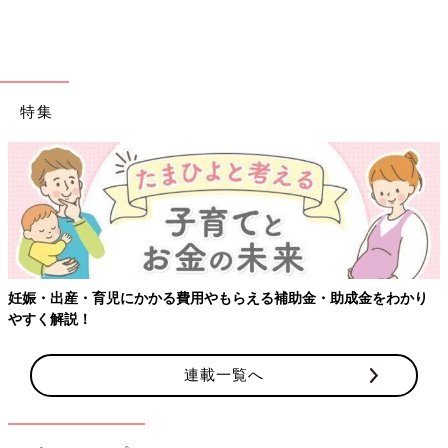
２人の子どもを持つワーママとしても毎日奮闘中。趣味は名前ワ
ッペン作り。
・ひーくん／2013年12月まれの男の子
・すーちゃん／2016年4月生まれの女の子
特集
■
Instagram
：
＠hibik0511
■minne（ミンネ）：
minne.com/hibik
『ママと子どもが一緒に楽しめるもの』をテーマに、オリジナル
のイラストを使ってものづくりをしています。
前の話
次の話
複雑なココロは成長
一覧
「寝かしつけ」はいつ
の証？【なかよし兄
まで？みんなどうして
妹日記vol.21】
る？【なかよし兄妹日
記vol.23】
妊娠・出産・育児にかかる費用やもらえる補助金・助成金をわかり
やすく解説！
連載一覧へ