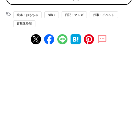
絵本・おもちゃ
hibik
日記・マンガ
行事・イベント
→
「なかよし兄妹日記」今までのお話はこちら
育児体験談
『探偵気分でプレゼントを探そう』大作戦のやり方
①プレゼントを探すカギとなる手紙を作る。