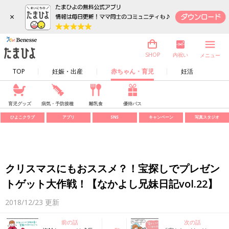
×
内祝い
SHOP
メニュー
TOP
妊娠・出産
赤ちゃん・育児
妊活
育児グッズ
病気・予防接種
離乳食
優待パス
ひよこクラブ
アプリ
SNS
キャンペーン
写真スタジオ
クリスマスにもおススメ？！宝探しでプレゼン
トゲット大作戦！【なかよし兄妹日記vol.22】
2018/12/23
更新
前の話
次の話