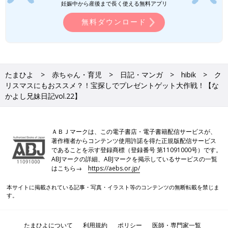
妊娠中から産後まで長く使える無料アプリ
無料ダウンロード
たまひよ
赤ちゃん・育児
日記・マンガ
hibik
ク
リスマスにもおススメ？！宝探しでプレゼントゲット大作戦！【な
かよし兄妹日記vol.22】
ＡＢＪマークは、この電子書店・電子書籍配信サービスが、
著作権者からコンテンツ使用許諾を得た正規版配信サービス
であることを示す登録商標（登録番号 第11091000号）です。
ABJマークの詳細、ABJマークを掲示しているサービスの一覧
はこちら→
https://aebs.or.jp/
本サイトに掲載されている記事・写真・イラスト等のコンテンツの無断転載を禁じま
す。
たまひよについて
利用規約
ポリシー
医師・専門家一覧