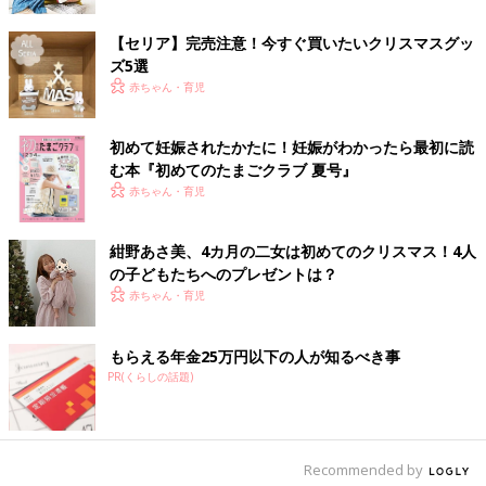
【セリア】完売注意！今すぐ買いたいクリスマスグッ
ズ5選
赤ちゃん・育児
初めて妊娠されたかたに！妊娠がわかったら最初に読
む本『初めてのたまごクラブ 夏号』
『探偵気分でプレゼント探し』は大成功でした！
赤ちゃん・育児
１枚１枚一生懸命考えて探していました。
プレゼントを見つけた時は大喜び。
紺野あさ美、4カ月の二女は初めてのクリスマス！4人
実は、このプレゼント探しは私が小さい頃両親がしてくれたこと
の子どもたちへのプレゼントは？
でした。
赤ちゃん・育児
自分が親になったら我が子にやってあげたいことの１つを叶えら
れて私も幸せな気分になりました。
もらえる年金25万円以下の人が知るべき事
クリスマスプレゼントにもおススメなので是非お試しください！
PR(くらしの話題)
夫が担当したほうが上手くいったこと。父親の役割と母親の役割
【なかよし兄妹日記vol.16】
●hibik（ヒビック）
Recommended by