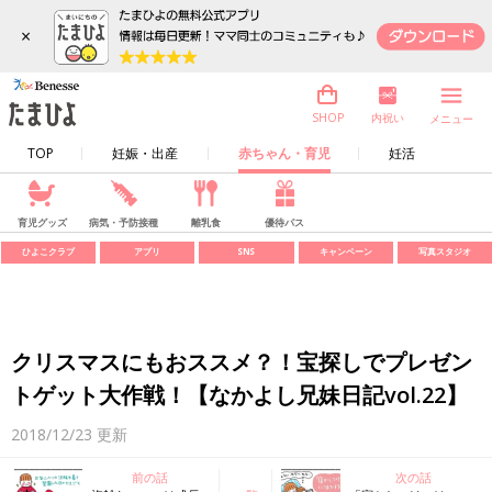
×
内祝い
SHOP
メニュー
TOP
妊娠・出産
赤ちゃん・育児
妊活
育児グッズ
病気・予防接種
離乳食
優待パス
ひよこクラブ
アプリ
SNS
キャンペーン
写真スタジオ
クリスマスにもおススメ？！宝探しでプレゼン
トゲット大作戦！【なかよし兄妹日記vol.22】
2018/12/23
更新
前の話
次の話