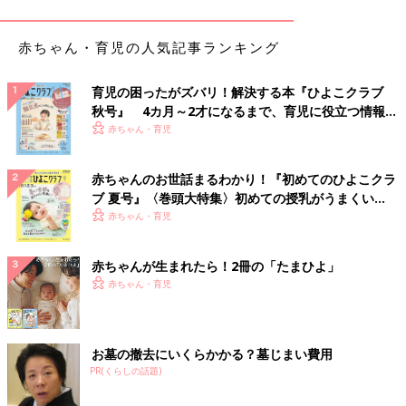
赤ちゃん・育児の人気記事ランキング
②手紙を隠す。
育児の困ったがズバリ！解決する本『ひよこクラブ
秋号』 4カ月～2才になるまで、育児に役立つ情報が
いっぱい！
赤ちゃん・育児
赤ちゃんのお世話まるわかり！『初めてのひよこクラ
ブ 夏号』〈巻頭大特集〉初めての授乳がうまくい
く！ おっぱい・ミルクの基本と夏のトラブル 解決テ
赤ちゃん・育児
ク
赤ちゃんが生まれたら！2冊の「たまひよ」
赤ちゃん・育児
お墓の撤去にいくらかかる？墓じまい費用
③プレゼント探しスタート！
PR(くらしの話題)