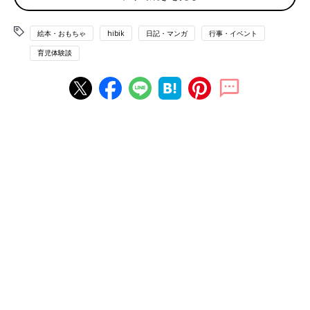
絵本・おもちゃ
hibik
日記・マンガ
行事・イベント
→
「なかよし兄妹日記」今までのお話はこちら
育児体験談
『探偵気分でプレゼントを探そう』大作戦のやり方
①プレゼントを探すカギとなる手紙を作る。