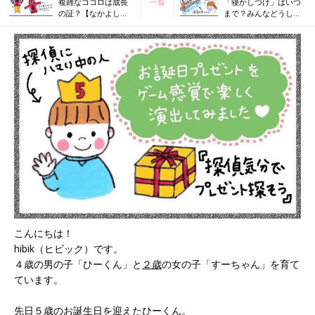
複雑なココロは成長
一覧
「寝かしつけ」はいつ
の証？【なかよし兄
まで？みんなどうして
妹日記vol.21】
る？【なかよし兄妹日
記vol.23】
こんにちは！
hibik（ヒビック）です。
４歳の男の子「ひーくん」と
２歳
の女の子「すーちゃん」を育て
ています。
先日５歳のお誕生日を迎えたひーくん。