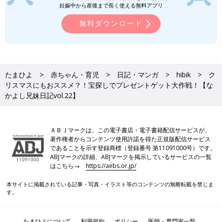
妊娠中から産後まで長く使える無料アプリ
無料ダウンロード
たまひよ
赤ちゃん・育児
日記・マンガ
hibik
ク
リスマスにもおススメ？！宝探しでプレゼントゲット大作戦！【な
かよし兄妹日記vol.22】
ＡＢＪマークは、この電子書店・電子書籍配信サービスが、
著作権者からコンテンツ使用許諾を得た正規版配信サービス
であることを示す登録商標（登録番号 第11091000号）です。
ABJマークの詳細、ABJマークを掲示しているサービスの一覧
はこちら→
https://aebs.or.jp/
本サイトに掲載されている記事・写真・イラスト等のコンテンツの無断転載を禁じま
す。
たまひよについて
利用規約
ポリシー
医師・専門家一覧