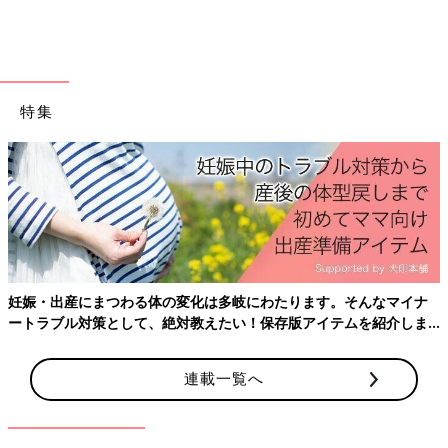
２人の子どもを持つワーママとしても毎日奮闘中。趣味は名前ワ
ッペン作り。
・ひーくん／2013年12月まれの男の子
・すーちゃん／2016年4月生まれの女の子
特集
■
Instagram
：
＠hibik0511
■minne（ミンネ）：
minne.com/hibik
『ママと子どもが一緒に楽しめるもの』をテーマに、オリジナル
のイラストを使ってものづくりをしています。
前の話
次の話
複雑なココロは成長
一覧
「寝かしつけ」はいつ
の証？【なかよし兄
まで？みんなどうして
妹日記vol.21】
る？【なかよし兄妹日
記vol.23】
妊娠・出産にまつわる体の変化は多岐にわたります。そんなマイナ
ートラブル対策として、絶対教えたい！保存版アイテムを紹介しま
す。
連載一覧へ