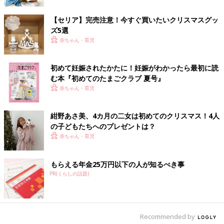
【セリア】完売注意！今すぐ買いたいクリスマスグッ
ズ5選
赤ちゃん・育児
初めて妊娠されたかたに！妊娠がわかったら最初に読
む本『初めてのたまごクラブ 夏号』
『探偵気分でプレゼント探し』は大成功でした！
赤ちゃん・育児
１枚１枚一生懸命考えて探していました。
プレゼントを見つけた時は大喜び。
紺野あさ美、4カ月の二女は初めてのクリスマス！4人
実は、このプレゼント探しは私が小さい頃両親がしてくれたこと
の子どもたちへのプレゼントは？
でした。
赤ちゃん・育児
自分が親になったら我が子にやってあげたいことの１つを叶えら
れて私も幸せな気分になりました。
もらえる年金25万円以下の人が知るべき事
クリスマスプレゼントにもおススメなので是非お試しください！
PR(くらしの話題)
夫が担当したほうが上手くいったこと。父親の役割と母親の役割
【なかよし兄妹日記vol.16】
●hibik（ヒビック）
Recommended by