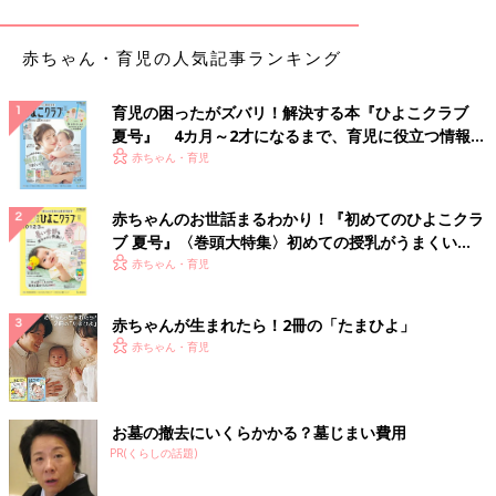
私が追いかけ回す
いつものやりとりの最中に
赤ちゃん・育児の人気記事ランキング
何を思ったのか
突然立ち上がったゆめこ。
勢いをつけて思いきり
育児の困ったがズバリ！解決する本『ひよこクラブ
２、３歩ステップを
夏号』 4カ月～2才になるまで、育児に役立つ情報が
踏んだかと思うと
いっぱい！
赤ちゃん・育児
私とまめの間に倒れ込んできたのです。
赤ちゃんのお世話まるわかり！『初めてのひよこクラ
これが記念すべき
ブ 夏号』〈巻頭大特集〉初めての授乳がうまくい
ゆめこの初走り。
く！ おっぱい・ミルクの基本と夏のトラブル 解決テ
赤ちゃん・育児
よほど一緒に遊びたかったんだなあと
ク
目頭が熱くなりました。
赤ちゃんが生まれたら！2冊の「たまひよ」
（遊んでいたわけじゃないんだけど）
赤ちゃん・育児
関連：[ヒビユウの育児絵日記 #50] 明日から新学期！
ひよこクラブ人気連載、「横峰沙弥香さんのきょうだい子育て～
お墓の撤去にいくらかかる？墓じまい費用
ゆめこ日記」がネットにも登場！ 妹「ゆめこ（仮）ちゃん」の
PR(くらしの話題)
目線でつづられる横峰家のほっこりな日々を、毎月お届けしま
す！（構成・ひよこクラブ編集部）