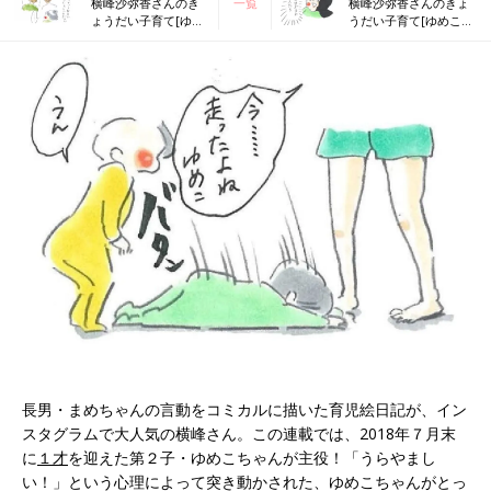
横峰沙弥香さんのき
一覧
横峰沙弥香さんのきょ
ょうだい子育て[ゆめ
うだい子育て[ゆめこ日
こ日記#11]ゆめこ名
記#13]ゆめこ、両親を
づけまでの道のり
手玉に取る
長男・まめちゃんの言動をコミカルに描いた育児絵日記が、イン
スタグラムで大人気の横峰さん。この連載では、2018年７月末
に
１才
を迎えた第２子・ゆめこちゃんが主役！「うらやまし
い！」という心理によって突き動かされた、ゆめこちゃんがとっ