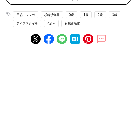
日記・マンガ
横峰沙弥香
0歳
1歳
2歳
3歳
ライフスタイル
4歳～
育児体験談
私たち家族が自由に歩き回る様子を
いつも不思議そうに、
少しうらやましそうに
眺めていたゆめこ。
つかまり立ちを覚えたくらいの
時期から
そっと手放しで立ってみたり
足を踏み出してみたりと
日々熱心に自主トレを行っていました。
それでもなかなかうまく
歩けるようにならず
ゆめことしては
ストレスを感じていたのでしょうか。
ある日、いたずらをしたまめを