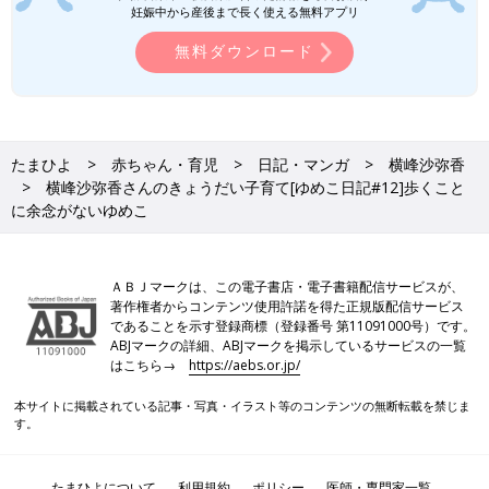
妊娠中から産後まで長く使える無料アプリ
無料ダウンロード
たまひよ
赤ちゃん・育児
日記・マンガ
横峰沙弥香
横峰沙弥香さんのきょうだい子育て[ゆめこ日記#12]歩くこと
に余念がないゆめこ
ＡＢＪマークは、この電子書店・電子書籍配信サービスが、
著作権者からコンテンツ使用許諾を得た正規版配信サービス
であることを示す登録商標（登録番号 第11091000号）です。
ABJマークの詳細、ABJマークを掲示しているサービスの一覧
はこちら→
https://aebs.or.jp/
本サイトに掲載されている記事・写真・イラスト等のコンテンツの無断転載を禁じま
す。
たまひよについて
利用規約
ポリシー
医師・専門家一覧