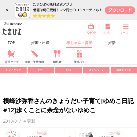
×
内祝い
SHOP
メニュー
TOP
妊娠・出産
赤ちゃん・育児
妊活
育児グッズ
病気・予防接種
離乳食
優待パス
ひよこクラブ
アプリ
SNS
キャンペーン
写真スタジオ
横峰沙弥香さんのきょうだい子育て[ゆめこ日記
#12]歩くことに余念がないゆめこ
2019/01/14
更新
前の話
次の話