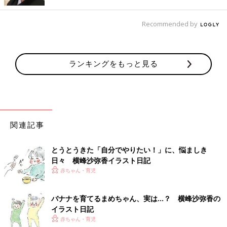
Recommended by
■イラスト・文／横峰沙弥香さん
1984年生まれ。2015年第1子出産を機に、長男の通称“まめ”ちゃ
んとの日々を絵日記にしてインスタグラム
（@sayakayokomine）に投稿し、大人気に。フォロワーは現在
ランキングをもっと見る
約32万人。17年７月末に第2子、長女の通称“ゆめこ（仮）”ちゃ
んを出産。著書に『まめ日記』（かんき出版）、『まめ日和』
（光文社）があります。
前の話
次の話
関連記事
横峰沙弥香さんのき
一覧
横峰沙弥香さんのきょ
ょうだい子育て[ゆめ
うだい子育て[ゆめこ日
こ日記#11]ゆめこ名
記#13]ゆめこ、両親を
とうとうきた「自分でやりたい！」に、悩ましき
づけまでの道のり
手玉に取る
日々 横峰沙弥香イラスト日記
赤ちゃん・育児
バナナを育てるまめちゃん、実は…？ 横峰沙弥香の
イラスト日記
赤ちゃん・育児