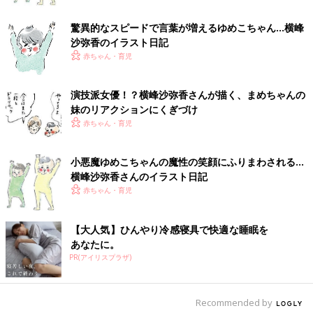
驚異的なスピードで言葉が増えるゆめこちゃん…横峰
沙弥香のイラスト日記
赤ちゃん・育児
演技派女優！？横峰沙弥香さんが描く、まめちゃんの
妹のリアクションにくぎづけ
赤ちゃん・育児
小悪魔ゆめこちゃんの魔性の笑顔にふりまわされる…
横峰沙弥香さんのイラスト日記
赤ちゃん・育児
【大人気】ひんやり冷感寝具で快適な睡眠を
あなたに。
PR(アイリスプラザ)
Recommended by