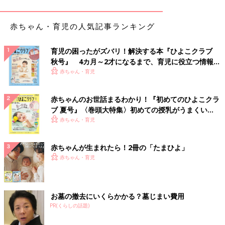
赤ちゃん・育児の人気記事ランキング
育児の困ったがズバリ！解決する本『ひよこクラブ
秋号』 4カ月～2才になるまで、育児に役立つ情報が
いっぱい！
赤ちゃん・育児
赤ちゃんのお世話まるわかり！『初めてのひよこクラ
ブ 夏号』〈巻頭大特集〉初めての授乳がうまくい
く！ おっぱい・ミルクの基本と夏のトラブル 解決テ
赤ちゃん・育児
ク
赤ちゃんが生まれたら！2冊の「たまひよ」
赤ちゃん・育児
お墓の撤去にいくらかかる？墓じまい費用
PR(くらしの話題)