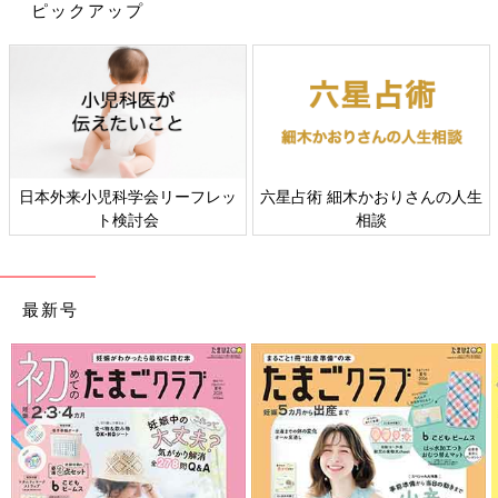
ピックアップ
会リーフレッ
六星占術 細木かおりさんの人生
すべての赤ちゃんや
会
相談
て、よりよい社会・
ことをめざしてさま
を取材し、発信し
最新号