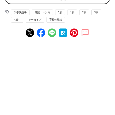
止まらない育児日記」（ベネッセコーポレーション）など。
御手洗直子
日記・マンガ
0歳
1歳
2歳
3歳
4歳～
アーカイブ
育児体験談
おたくマンガ家ママデビュー! つっこみが止まらない育児日記
定価1080円 ベネッセコーポレーション
コミックス発売記念 連載ページ
前の話
次の話
おたくマンガ家とム
一覧
おたくマンガ家とムス
スメさんの ほんわり
メさんの ほんわりして
しているようでほん
いるようでほんわりし
わりしてない 育児戦
てない 育児戦闘記 4コ
闘記 4コマ劇場
マ劇場 #6「むすめと意
#4「むすめと意思疎
思疎通（3）」
通（1）」