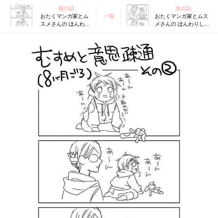
前の話
次の話
おたくマンガ家とム
一覧
おたくマンガ家とムス
スメさんの ほんわり
メさんの ほんわりして
しているようでほん
いるようでほんわりし
わりしてない 育児戦
てない 育児戦闘記 4コ
闘記 4コマ劇場
マ劇場 #6「むすめと意
#4「むすめと意思疎
思疎通（3）」
通（1）」