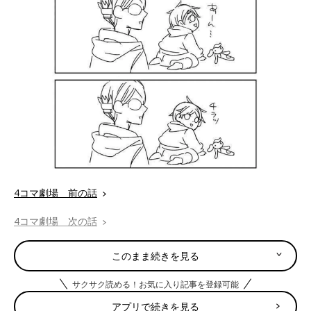
4コマ劇場 前の話
4コマ劇場 次の話
御手洗直子プロフィール
このまま続きを見る
pixivで大人気。累計閲覧数1000万を誇る爆笑コミックエッセイ
スト。なんでそんなにネタ満載人生を・・・という謎の人。既刊
サクサク読める！お気に入り記事を登録可能
に「3
1歳
BLマンガ家が婚活するとこうなる」「31歳ゲームプロ
アプリで続きを見る
グラマーが婚活するとこうなる」（共に新書館）、「つっこみが