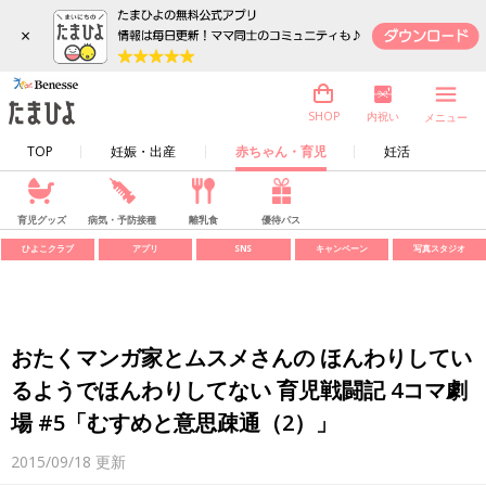
×
内祝い
SHOP
メニュー
TOP
妊娠・出産
赤ちゃん・育児
妊活
育児グッズ
病気・予防接種
離乳食
優待パス
ひよこクラブ
アプリ
SNS
キャンペーン
写真スタジオ
おたくマンガ家とムスメさんの ほんわりしてい
るようでほんわりしてない 育児戦闘記 4コマ劇
場 #5「むすめと意思疎通（2）」
2015/09/18
更新