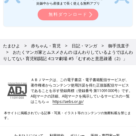
妊娠中から産後まで長く使える無料アプリ
無料ダウンロード
たまひよ
赤ちゃん・育児
日記・マンガ
御手洗直子
おたくマンガ家とムスメさんの ほんわりしているようでほんわ
りしてない 育児戦闘記 4コマ劇場 #5「むすめと意思疎通（2）」
ＡＢＪマークは、この電子書店・電子書籍配信サービスが、
著作権者からコンテンツ使用許諾を得た正規版配信サービス
であることを示す登録商標（登録番号 第11091000号）です。
ABJマークの詳細、ABJマークを掲示しているサービスの一覧
はこちら→
https://aebs.or.jp/
本サイトに掲載されている記事・写真・イラスト等のコンテンツの無断転載を禁じま
す。
たまひよについて
利用規約
ポリシー
医師・専門家一覧