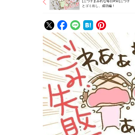
[三つ子まみれな毎日#50]三つ子
とゴミ出し、成功編！