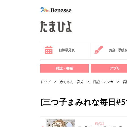
妊娠早見表
お金・手続
雑誌・書籍
アプリ
トップ
赤ちゃん・育児
日記・マンガ
宮
[三つ子まみれな毎日#
前の話