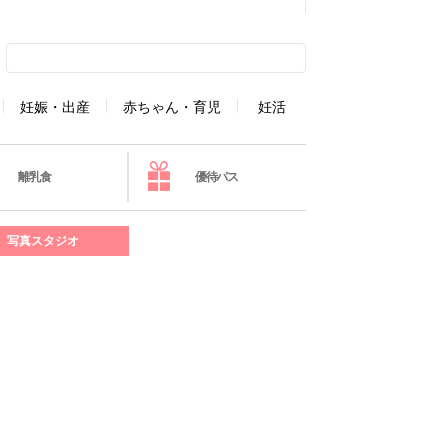
妊娠・出産
赤ちゃん・育児
妊活
離乳食
優待パス
写真スタジオ