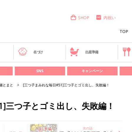
SHOP
内祝い
TOP
き
名づけ
出産準備
SNS
キャンペーン
瀬とまと
[三つ子まみれな毎日#51]三つ子とゴミ出し、失敗編！
51]三つ子とゴミ出し、失敗編！
次の話