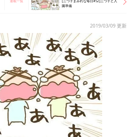
連載一覧
[三つ子まみれな毎日#52]三つ子と入
園準備
2019/03/09
更新