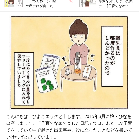
「ごめんね」が口癖
一覧
悪夢を見てしまった娘
の私に娘が言ったこ
に…【子育てなめてま
と【子育てなめてま
した日記#37】
した日記#35】
こんにちは！ひよこエッグと申します。2015年3月に娘・ひなを
出産しました。「子育てなめてました日記」では、わたしが子育
てをしていく中で起きた出来事や、役に立ったことなどを書いて
いければと思っています。