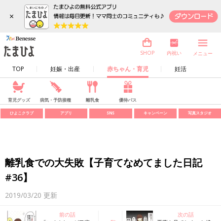
×
内祝い
SHOP
メニュー
TOP
妊娠・出産
赤ちゃん・育児
妊活
育児グッズ
病気・予防接種
離乳食
優待パス
ひよこクラブ
アプリ
SNS
キャンペーン
写真スタジオ
離乳食での大失敗【子育てなめてました日記
#36】
2019/03/20
更新
前の話
次の話