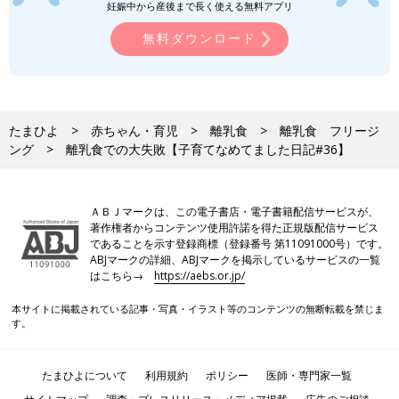
妊娠中から産後まで長く使える無料アプリ
無料ダウンロード
たまひよ
赤ちゃん・育児
離乳食
離乳食 フリージ
ング
離乳食での大失敗【子育てなめてました日記#36】
ＡＢＪマークは、この電子書店・電子書籍配信サービスが、
著作権者からコンテンツ使用許諾を得た正規版配信サービス
であることを示す登録商標（登録番号 第11091000号）です。
ABJマークの詳細、ABJマークを掲示しているサービスの一覧
はこちら→
https://aebs.or.jp/
本サイトに掲載されている記事・写真・イラスト等のコンテンツの無断転載を禁じま
す。
たまひよについて
利用規約
ポリシー
医師・専門家一覧