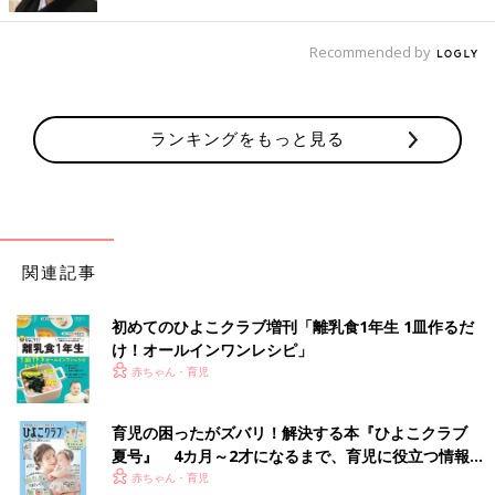
Recommended by
ランキングをもっと見る
関連記事
初めてのひよこクラブ増刊「離乳食1年生 1皿作るだ
け！オールインワン​レシピ」
赤ちゃん・育児
育児の困ったがズバリ！解決する本『ひよこクラブ
夏号』 4カ月～2才になるまで、育児に役立つ情報が
いっぱい！
赤ちゃん・育児