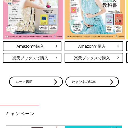
前の話
次の話
「ごめんね」が口癖
一覧
悪夢を見てしまった娘
の私に娘が言ったこ
に…【子育てなめてま
と【子育てなめてま
した日記#37】
した日記#35】
Amazonで購入
Amazonで購入
楽天ブックスで購入
楽天ブックスで購入
ムック書籍
たまひよの絵本
キャンペーン