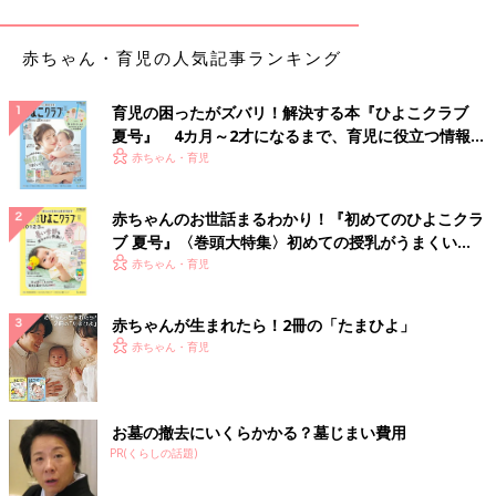
赤ちゃん・育児の人気記事ランキング
育児の困ったがズバリ！解決する本『ひよこクラブ
夏号』 4カ月～2才になるまで、育児に役立つ情報が
いっぱい！
赤ちゃん・育児
赤ちゃんのお世話まるわかり！『初めてのひよこクラ
ブ 夏号』〈巻頭大特集〉初めての授乳がうまくい
く！ おっぱい・ミルクの基本と夏のトラブル 解決テ
赤ちゃん・育児
ク
赤ちゃんが生まれたら！2冊の「たまひよ」
赤ちゃん・育児
お墓の撤去にいくらかかる？墓じまい費用
PR(くらしの話題)