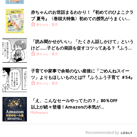
赤ちゃんのお世話まるわかり！『初めてのひよこクラ
ブ 夏号』〈巻頭大特集〉初めての授乳がうまくい
く！ おっぱい・ミルクの基本と夏のトラブル 解決テ
赤ちゃん・育児
ク
「読み聞かせがいい」「たくさん話しかけて」という
けど……子どもの発語を促すコツってある？『ふうふ
う子育て ＃64』
赤ちゃん・育児
子育てや家事で余裕のない産後に「ごめんねスイー
ツ」よりもほしいものとは⁉︎『ふうふう子育て ＃54』
赤ちゃん・育児
「え、こんなセールやってたの？」80％OFF
以上が続々登場！Amazonの本気が...
PR(Amazon)
Recommended by