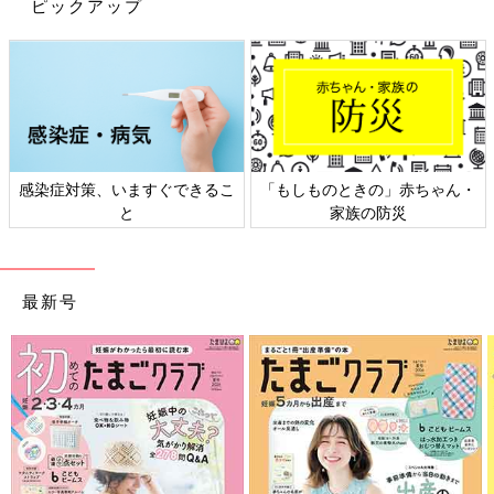
ピックアップ
自分がズボラなせいで娘に謎粥を与えてしまい、申し訳なくてひ
たすら謝りました。娘はなぜかよく食べていました。
でもこの直後に「柿 おかゆ」で検索をしたらいくつかレシピが
ヒットしたのでそこまで変わったレシピではないのかも…？い
や、でもご飯に柿が乗ってると考えると…
感染症対策、いますぐできるこ
「もしものときの」赤ちゃん・
と
家族の防災
それからはフリーザーバッグにしっかり食品名を書くようになり
ました。みなさんも離乳食失敗談、ありますか？(´；ω；｀)
関連：一家全滅の日、無敵になった母【子育てなめてました日記
#20】
最新号
[ひよこエッグ]
都内在住のワーママ。
2015年3月産まれの娘と夫の3人家族。
子育ての記録をブログやインスタグラムで公開中。
ブログ：
ひよこエッグつうしん
インスタグラム：
@hiyokoegg11