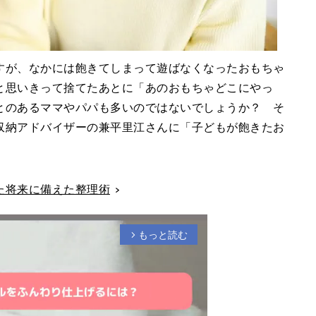
すが、なかには飽きてしまって遊ばなくなったおもちゃ
と思いきって捨てたあとに「あのおもちゃどこにやっ
とのあるママやパパも多いのではないでしょうか？ そ
収納アドバイザーの兼平里江さんに「子どもが飽きたお
。
た将来に備えた整理術
もっと読む
arrow_forward_ios