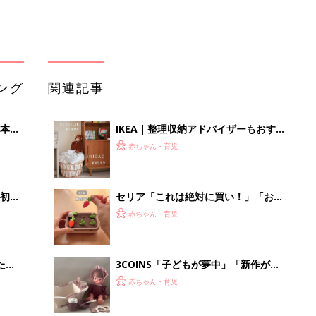
ング
関連記事
本
IKEA｜整理収納アドバイザーもおすす
2才
め！おしゃ見え収納アイテム5選
赤ちゃん・育児
いっ
初め
セリア「これは絶対に買い！」「お出
大特
かけ中の時間稼ぎにも◎」大人気のお
赤ちゃん・育児
 お
もちゃ5選
ブル
たま
3COINS「子どもが夢中」「新作が早
くも品薄!?」話題のおもちゃ5選
赤ちゃん・育児