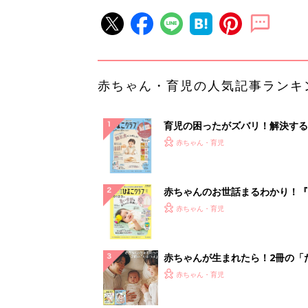
赤ちゃん・育児の人気記事ランキ
育児の困ったがズバリ！解決する
『ひよこクラブ 秋号』 4カ月～
赤ちゃん・育児
になるまで、育児に役立つ情報が
ぱい！
赤ちゃんのお世話まるわかり！『
てのひよこクラブ 夏号』〈巻頭
赤ちゃん・育児
集〉初めての授乳がうまくいく！
っぱい・ミルクの基本と夏のトラ
解決テク
赤ちゃんが生まれたら！2冊の「
ひよ」
赤ちゃん・育児