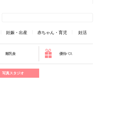
妊娠・出産
赤ちゃん・育児
妊活
離乳食
優待パス
写真スタジオ