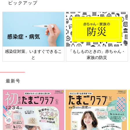
ピックアップ
予定日より早く生まれ、３月末に滑り込んだ次女。２歳になりま
したが、１年後の4月には
幼稚園
の年少さんです！
感染症対策、いますぐできるこ
「もしものときの」赤ちゃん・
と
家族の防災
えっ、もう！？早くない？
まだまだしゃべることも、身の回りのこともできないのに、１年
後にはもう入園だなんて！
最新号
ということで、自分のことを自分でできるよう、少しずつ特訓を
始めましたー！
赤ちゃんだった頃の延長でついつい私が全部やってしまっていた
ので、できそうなことは次女にやらせてみることに。時間はかか
ってしまいますが、自分でできたときは次女も嬉しそう♪
着替え、片付け、手洗い、食事、トイレ…
う～ん。まだまだ覚えることはたくさんあるけれど、少しずつで