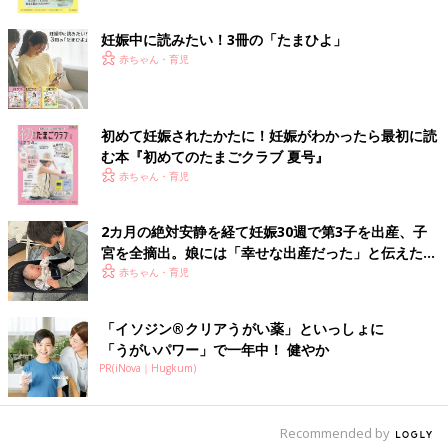
ク
妊娠中に読みたい！3冊の「たまひよ」
赤ちゃん・育児
初めて妊娠されたかたに！妊娠がわかったら最初に読
む本『初めてのたまごクラブ 夏号』
赤ちゃん・育児
2カ月の絶対安静を経て妊娠30週で第3子を出産、子
宮を全摘出。娘には「幸せな出産だった」と伝えたい
【極低出生体重児】
赤ちゃん・育児
「イソジン®クリアうがい薬」といっしょに
「うがいパワー」で一年中！ 健やか
PR(iNova｜Hugkum)
Recommended by