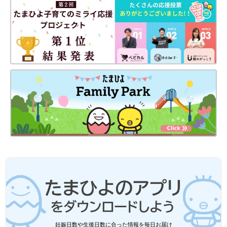
[マォ]
静岡の田舎町在住。
中学3年生の長女、小学6年生の長男、10年ぶりに妊娠・出産し
た末っ子の次女はもう１歳！
妊娠・育児の記録を（
インスタグラム
）にて公開中。
●
Twitter／@maoppachi
●
webサイト／maoppachi
前の話
次の話
[10年ぶりに出産しま
一覧
[10年ぶりに出産しまし
した#97] 帝王切開、
た#99] 生活リズムを整
２年経っても…
えたい！
妊娠日数や生後日数に合った情報を毎日お届け