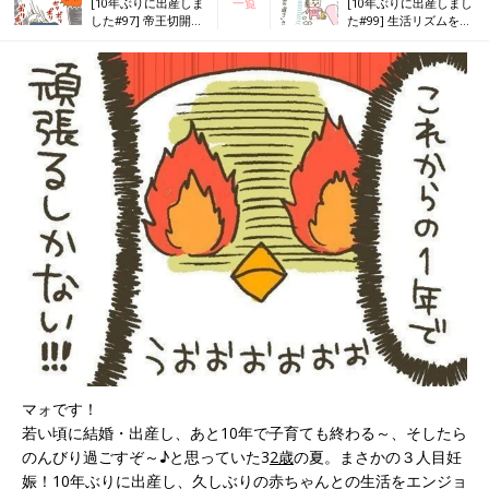
[10年ぶりに出産しま
一覧
[10年ぶりに出産しまし
した#97] 帝王切開、
た#99] 生活リズムを整
２年経っても…
えたい！
マォです！
若い頃に結婚・出産し、あと10年で子育ても終わる～、そしたら
のんびり過ごすぞ～♪と思っていた3
2歳
の夏。まさかの３人目妊
娠！10年ぶりに出産し、久しぶりの赤ちゃんとの生活をエンジョ