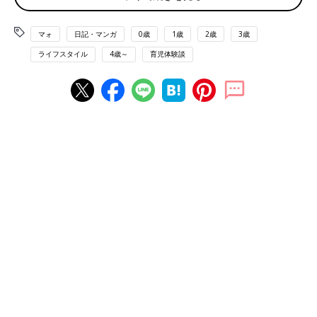
マォ
日記・マンガ
0歳
1歳
2歳
3歳
ライフスタイル
4歳～
育児体験談