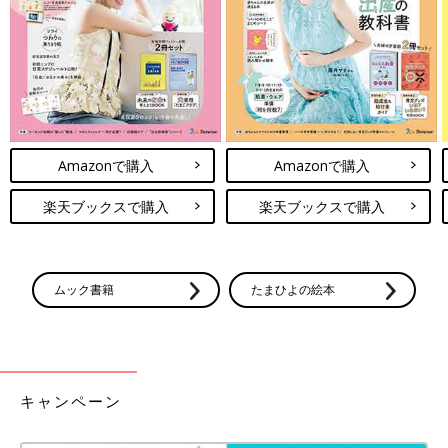
きるようになればいいなぁ。
あとひとつ心配なのが、徒歩での登園！
こちらの幼稚園に通園バスはなく、基本的にみんな徒歩で通いま
す。
一度お散歩がてらベビーカーを押しながら歩いてみましたが、大
Amazonで購入
Amazonで購入
人の足でさっさか歩いて10分でした。決して遠くはない。
が、
３歳
になったばかりの次女が歩けるのか。抱っこ魔で、近所
楽天ブックスで購入
楽天ブックスで購入
の公園はおろかスーパー内ですら歩かない次女が！！
１年後、皆様に良いご報告ができるよう頑張ります…。
ムック書籍
たまひよの絵本
次回につづく。
・
[10年ぶりに出産しました]記事一覧
キャンペーン
・
たまひよONLINEの育児マンガ一覧はこちら