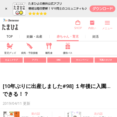
×
内祝い
SHOP
メニュー
TOP
妊娠・出産
赤ちゃん・育児
妊活
育児グッズ
病気・予防接種
離乳食
優待パス
ひよこクラブ
アプリ
SNS
キャンペーン
写真スタジオ
[10年ぶりに出産しました#98] １年後に入園…
できる！？
2019/04/11
更新
前の話
次の話