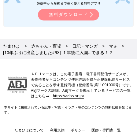
妊娠中から産後まで長く使える無料アプリ
無料ダウンロード
たまひよ
赤ちゃん・育児
日記・マンガ
マォ
[10年ぶりに出産しました#98] １年後に入園…できる！？
ＡＢＪマークは、この電子書店・電子書籍配信サービスが、
著作権者からコンテンツ使用許諾を得た正規版配信サービス
であることを示す登録商標（登録番号 第11091000号）です。
ABJマークの詳細、ABJマークを掲示しているサービスの一覧
はこちら→
https://aebs.or.jp/
本サイトに掲載されている記事・写真・イラスト等のコンテンツの無断転載を禁じま
す。
たまひよについて
利用規約
ポリシー
医師・専門家一覧