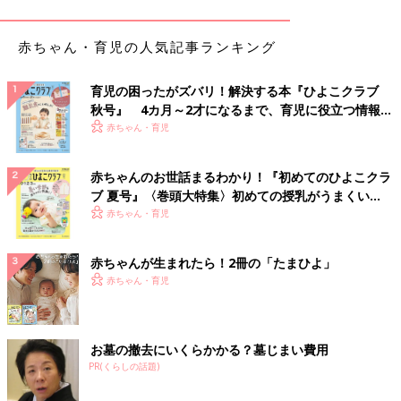
赤ちゃん・育児の人気記事ランキング
育児の困ったがズバリ！解決する本『ひよこクラブ
秋号』 4カ月～2才になるまで、育児に役立つ情報が
いっぱい！
赤ちゃん・育児
赤ちゃんのお世話まるわかり！『初めてのひよこクラ
ブ 夏号』〈巻頭大特集〉初めての授乳がうまくい
く！ おっぱい・ミルクの基本と夏のトラブル 解決テ
赤ちゃん・育児
ク
赤ちゃんが生まれたら！2冊の「たまひよ」
赤ちゃん・育児
お墓の撤去にいくらかかる？墓じまい費用
PR(くらしの話題)