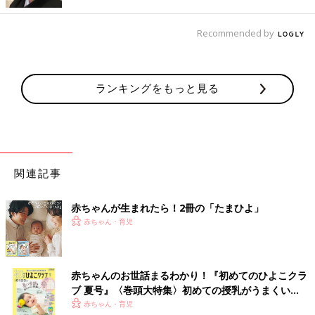
Recommended by
ランキングをもっと見る
関連記事
赤ちゃんが生まれたら！2冊の「たまひよ」
赤ちゃん・育児
赤ちゃんのお世話まるわかり！『初めてのひよこクラ
ブ 夏号』〈巻頭大特集〉初めての授乳がうまくい
く！ おっぱい・ミルクの基本と夏のトラブル 解決テ
赤ちゃん・育児