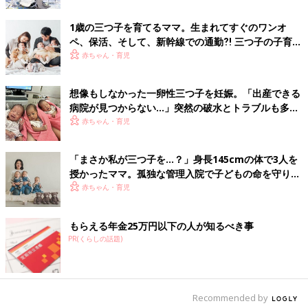
1歳の三つ子を育てるママ。生まれてすぐのワンオ
ペ、保活、そして、新幹線での通勤⁈ 三つ子の子育て
のリアル【多胎育児体験談】
赤ちゃん・育児
想像もしなかった一卵性三つ子を妊娠。「出産できる
病院が見つからない…」突然の破水とトラブルも多数
経験！【体験談】
赤ちゃん・育児
「まさか私が三つ子を…？」身長145cmの体で3人を
授かったママ。孤独な管理入院で子どもの命を守り抜
いた！【多胎インタビュー・前編】
赤ちゃん・育児
もらえる年金25万円以下の人が知るべき事
PR(くらしの話題)
Recommended by