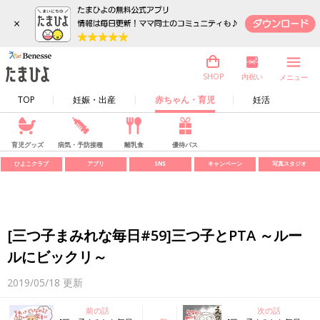
×
内祝い
SHOP
メニュー
TOP
妊娠・出産
赤ちゃん・育児
妊活
育児グッズ
病気・予防接種
離乳食
優待パス
ひよこクラブ
アプリ
SNS
キャンペーン
写真スタジオ
[三つ子まみれな毎日#59]三つ子とPTA ～ルー
ルにビックリ～
2019/05/18
更新
前の話
次の話