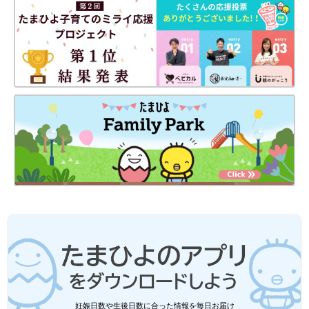
前の話
次の話
[三つ子まみれな毎日
一覧
[三つ子まみれな毎日
#58]三つ子と外出。
#60]三つ子とPTA ～先
通りすがりのパパさ
生に助けを求めよう～
んにモヤモヤ
妊娠日数や生後日数に合った情報を毎日お届け