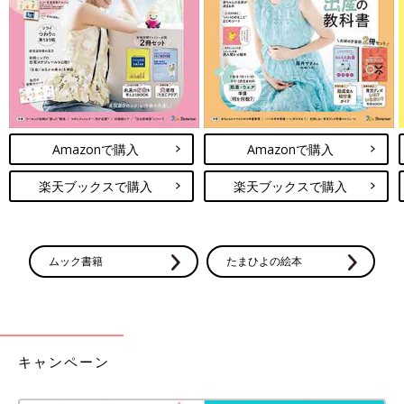
まわりのママさん達はほぼ全員「それって絶対おかしいよ！」と
言ってくれます。
勇気を出して先生方にお話してみよう！助けてくださいって言っ
てみよう！
Amazonで購入
Amazonで購入
次回、先生にお話をしてみるお話です。お楽しみに！
関連：三つ子、ついに入園！～登園編～
楽天ブックスで購入
楽天ブックスで購入
「三つ子まみれな毎日」今までのお話はこちら
[宮瀬とまと]
ムック書籍
たまひよの絵本
2012年産まれ三つ子のお母さん。
まさかの初妊娠で三つ子！夫は単身赴任でワンオペ！手も足りな
い目も足りないおっぱいも足りない！さあどうしよう！
まわりに助けてもらいながらなんとか三つ子育児中☆
Twitter @mitsugobiyori
キャンペーン
インスタグラム @mitsugobiyori