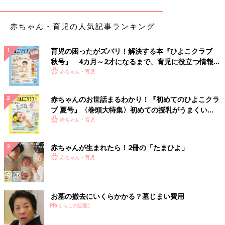
赤ちゃん・育児の人気記事ランキング
育児の困ったがズバリ！解決する本『ひよこクラブ
秋号』 4カ月～2才になるまで、育児に役立つ情報が
いっぱい！
赤ちゃん・育児
赤ちゃんのお世話まるわかり！『初めてのひよこクラ
ブ 夏号』〈巻頭大特集〉初めての授乳がうまくい
く！ おっぱい・ミルクの基本と夏のトラブル 解決テ
赤ちゃん・育児
ク
赤ちゃんが生まれたら！2冊の「たまひよ」
赤ちゃん・育児
お墓の撤去にいくらかかる？墓じまい費用
PR(くらしの話題)