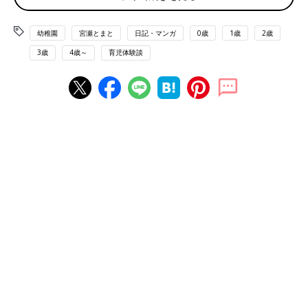
幼稚園
宮瀬とまと
日記・マンガ
0歳
1歳
2歳
3歳
4歳～
育児体験談