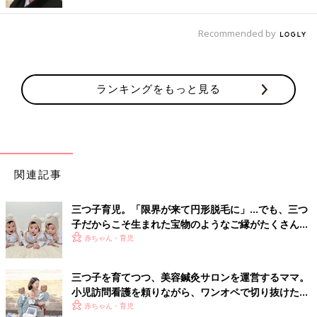
Recommended by
ランキングをもっと見る
関連記事
三つ子育児。「限界が来て円形脱毛に」…でも、三つ
子だからこそ生まれた宝物のようなご縁がたくさん！
【体験談】
赤ちゃん・育児
三つ子を育てつつ、美容鍼灸サロンを運営するママ。
小児訪問看護を頼りながら、ワンオペで切り抜けた赤
ちゃん育児！【多胎インタビュー・後編】
赤ちゃん・育児