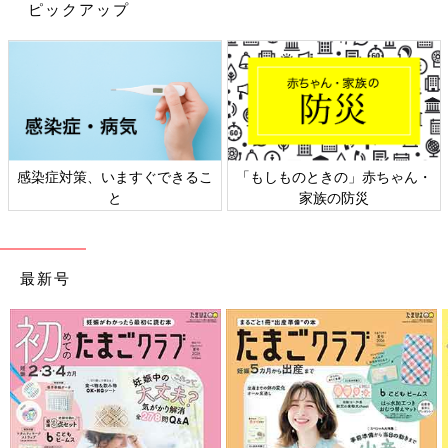
ピックアップ
多くのポイントを持ってる保護者へ優先的に会長だったり本部役
員だったりのクジが回ってくるんだそう。
私は入った時点で3ポイント所持。3年間で3ポイント消化させな
ければいけないのです。
多ポイントを持ってる他の先輩ママさん達は、上のお子さんがい
て園を何年も過ごしているので、どの役員がどういう仕事なのか
感染症対策、いますぐできるこ
「もしものときの」赤ちゃん・
どのくらい仕事があるのかをだいたい分かってらっしゃるのです
と
家族の防災
ね。
その違いって大きいと思いませんか？？
まわりの第1子組のママさん達は「とりあえずよく分からないか
最新号
ら1年目は様子を見よう…」という方が多かったのですが、私は
それが許されなかったのです。
何もかも知らずに最初から3ポイントを持っているので、何だか
よく分からない、何がどういう仕事か全く分からないけどとにか
く何かやらないといけない…。
我が家は旦那が単身赴任で両実家遠方。ワンオペで三つ子育児な
のです。そんな中、3年間役員をしなきゃいけないなんて…。