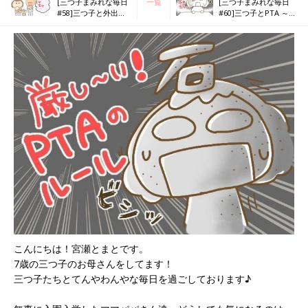
[三つ子まみれな毎日
一覧
[三つ子まみれな毎日
#58]三つ子と外出。
#60]三つ子とPTA ～先
通りすがりのパパさ
生に助けを求めよう～
んにモヤモヤ
こんにちは！宮瀬とまとです。
7歳の三つ子のお母さんをしてます！
三つ子たちとてんやわんやな毎日を過ごしております♪