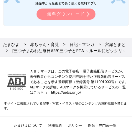
妊娠中から産後まで長く使える無料アプリ
無料ダウンロード
たまひよ
赤ちゃん・育児
日記・マンガ
宮瀬とまと
[三つ子まみれな毎日#59]三つ子とPTA ～ルールにビックリ～
ＡＢＪマークは、この電子書店・電子書籍配信サービスが、
著作権者からコンテンツ使用許諾を得た正規版配信サービス
であることを示す登録商標（登録番号 第11091000号）です。
ABJマークの詳細、ABJマークを掲示しているサービスの一覧
はこちら→
https://aebs.or.jp/
本サイトに掲載されている記事・写真・イラスト等のコンテンツの無断転載を禁じま
す。
たまひよについて
利用規約
ポリシー
医師・専門家一覧