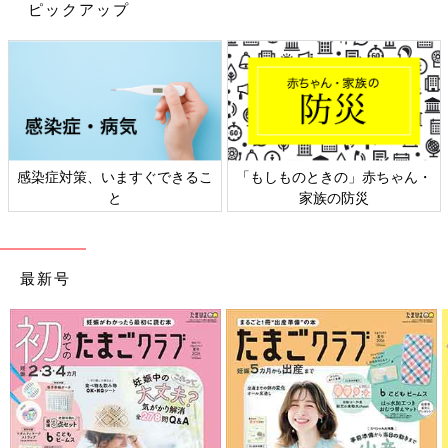
ピックアップ
多くのポイントを持ってる保護者へ優先的に会長だったり本部役
員だったりのクジが回ってくるんだそう。
私は入った時点で3ポイント所持。3年間で3ポイント消化させな
ければいけないのです。
多ポイントを持ってる他の先輩ママさん達は、上のお子さんがい
て園を何年も過ごしているので、どの役員がどういう仕事なのか
感染症対策、いますぐできるこ
「もしものときの」赤ちゃん・
どのくらい仕事があるのかをだいたい分かってらっしゃるのです
と
家族の防災
ね。
その違いって大きいと思いませんか？？
まわりの第1子組のママさん達は「とりあえずよく分からないか
最新号
ら1年目は様子を見よう…」という方が多かったのですが、私は
それが許されなかったのです。
何もかも知らずに最初から3ポイントを持っているので、何だか
よく分からない、何がどういう仕事か全く分からないけどとにか
く何かやらないといけない…。
我が家は旦那が単身赴任で両実家遠方。ワンオペで三つ子育児な
のです。そんな中、3年間役員をしなきゃいけないなんて…。