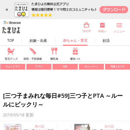
×
内祝い
SHOP
メニュー
TOP
妊娠・出産
赤ちゃん・育児
妊活
育児グッズ
病気・予防接種
離乳食
優待パス
ひよこクラブ
アプリ
SNS
キャンペーン
写真スタジオ
[三つ子まみれな毎日#59]三つ子とPTA ～ルー
ルにビックリ～
2019/05/18
更新
前の話
次の話