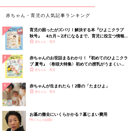
赤ちゃん・育児の人気記事ランキング
育児の困ったがズバリ！解決する本『ひよこクラブ
秋号』 4カ月～2才になるまで、育児に役立つ情報が
いっぱい！
赤ちゃん・育児
赤ちゃんのお世話まるわかり！『初めてのひよこクラ
ブ 夏号』〈巻頭大特集〉初めての授乳がうまくい
く！ おっぱい・ミルクの基本と夏のトラブル 解決テ
赤ちゃん・育児
ク
赤ちゃんが生まれたら！2冊の「たまひよ」
赤ちゃん・育児
お墓の撤去にいくらかかる？墓じまい費用
PR(くらしの話題)