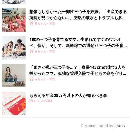
想像もしなかった一卵性三つ子を妊娠。「出産できる
病院が見つからない…」突然の破水とトラブルも多数
経験！【体験談】
赤ちゃん・育児
1歳の三つ子を育てるママ。生まれてすぐのワンオ
ペ、保活、そして、新幹線での通勤⁈ 三つ子の子育て
のリアル【多胎育児体験談】
赤ちゃん・育児
「まさか私が三つ子を…？」身長145cmの体で3人を
授かったママ。孤独な管理入院で子どもの命を守り抜
いた！【多胎インタビュー・前編】
赤ちゃん・育児
もらえる年金25万円以下の人が知るべき事
PR(くらしの話題)
Recommended by