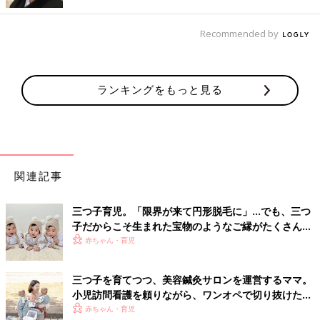
Recommended by
ランキングをもっと見る
関連記事
三つ子育児。「限界が来て円形脱毛に」…でも、三つ
子だからこそ生まれた宝物のようなご縁がたくさん！
【体験談】
赤ちゃん・育児
三つ子を育てつつ、美容鍼灸サロンを運営するママ。
小児訪問看護を頼りながら、ワンオペで切り抜けた赤
ちゃん育児！【多胎インタビュー・後編】
赤ちゃん・育児