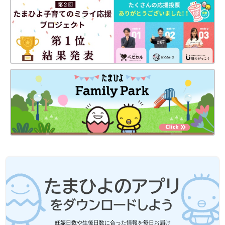
前の話
次の話
[三つ子まみれな毎日
一覧
[三つ子まみれな毎日
#58]三つ子と外出。
#60]三つ子とPTA ～先
通りすがりのパパさ
生に助けを求めよう～
んにモヤモヤ
妊娠日数や生後日数に合った情報を毎日お届け