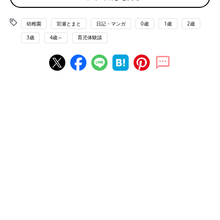
幼稚園
宮瀬とまと
日記・マンガ
0歳
1歳
2歳
3歳
4歳～
育児体験談