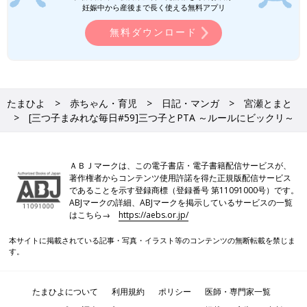
妊娠中から産後まで長く使える無料アプリ
無料ダウンロード
たまひよ
赤ちゃん・育児
日記・マンガ
宮瀬とまと
[三つ子まみれな毎日#59]三つ子とPTA ～ルールにビックリ～
ＡＢＪマークは、この電子書店・電子書籍配信サービスが、
著作権者からコンテンツ使用許諾を得た正規版配信サービス
であることを示す登録商標（登録番号 第11091000号）です。
ABJマークの詳細、ABJマークを掲示しているサービスの一覧
はこちら→
https://aebs.or.jp/
本サイトに掲載されている記事・写真・イラスト等のコンテンツの無断転載を禁じま
す。
たまひよについて
利用規約
ポリシー
医師・専門家一覧