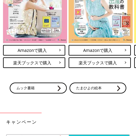
まわりのママさん達はほぼ全員「それって絶対おかしいよ！」と
言ってくれます。
勇気を出して先生方にお話してみよう！助けてくださいって言っ
てみよう！
Amazonで購入
Amazonで購入
次回、先生にお話をしてみるお話です。お楽しみに！
関連：三つ子、ついに入園！～登園編～
楽天ブックスで購入
楽天ブックスで購入
「三つ子まみれな毎日」今までのお話はこちら
[宮瀬とまと]
ムック書籍
たまひよの絵本
2012年産まれ三つ子のお母さん。
まさかの初妊娠で三つ子！夫は単身赴任でワンオペ！手も足りな
い目も足りないおっぱいも足りない！さあどうしよう！
まわりに助けてもらいながらなんとか三つ子育児中☆
Twitter @mitsugobiyori
キャンペーン
インスタグラム @mitsugobiyori