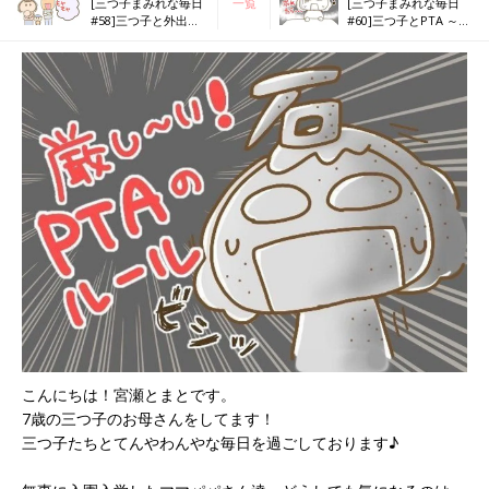
[三つ子まみれな毎日
一覧
[三つ子まみれな毎日
#58]三つ子と外出。
#60]三つ子とPTA ～先
通りすがりのパパさ
生に助けを求めよう～
んにモヤモヤ
こんにちは！宮瀬とまとです。
7歳の三つ子のお母さんをしてます！
三つ子たちとてんやわんやな毎日を過ごしております♪