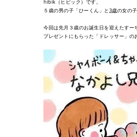
hibik（ヒビック）です。
５歳の男の子「ひーくん」と
3歳
の女の
今回は先月３歳のお誕生日を迎えたすー
プレゼントにもらった「ドレッサー」の