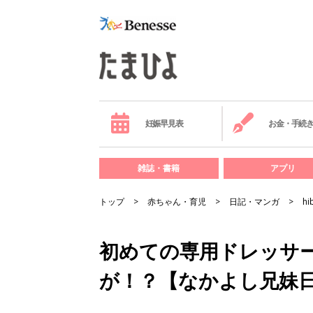
妊娠早見表
お金・手続
雑誌・書籍
アプリ
トップ
赤ちゃん・育児
日記・マンガ
hi
初めての専用ドレッサー
が！？【なかよし兄妹日記