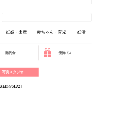
妊娠・出産
赤ちゃん・育児
妊活
離乳食
優待パス
写真スタジオ
記vol.32】