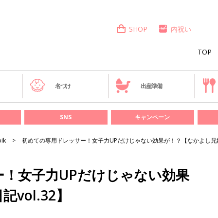
SHOP
内祝い
TOP
き
名づけ
出産準備
SNS
キャンペーン
bik
初めての専用ドレッサー！女子力UPだけじゃない効果が！？【なかよし兄妹日
！女子力UPだけじゃない効果
vol.32】