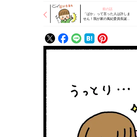
前の話
「ばか」って言った人は許しま
せん！我が家の風紀委員長誕
生？！【なかよし兄妹日記
vol.31】