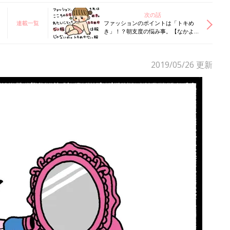
次の話
連載一覧
ファッションのポイントは「トキめ
き」！？朝支度の悩み事。【なかよし
兄妹日記vol.33】
2019/05/26
更新