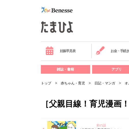
妊娠早見表
お金・手続
雑誌・書籍
アプリ
トップ
赤ちゃん・育児
日記・マンガ
オ
［父親目線！育児漫画！
前の話