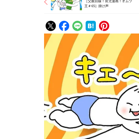
［父親目線！育児漫画！オムツ
王＃65］掛け声