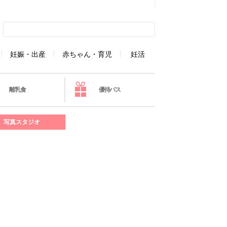
妊娠・出産
赤ちゃん・育児
妊活
離乳食
優待パス
写真スタジオ