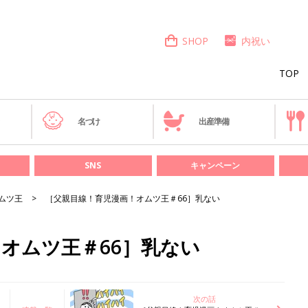
SHOP
内祝い
TOP
き
名づけ
出産準備
SNS
キャンペーン
ムツ王
［父親目線！育児漫画！オムツ王＃66］乳ない
オムツ王＃66］乳ない
次の話