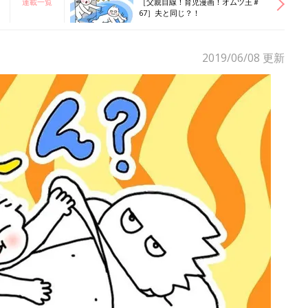
連載一覧
［父親目線！育児漫画！オムツ王＃
67］夫と同じ？！
2019/06/08
更新