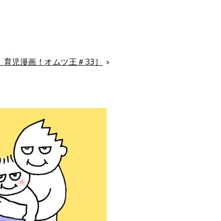
育児漫画！オムツ王＃33］