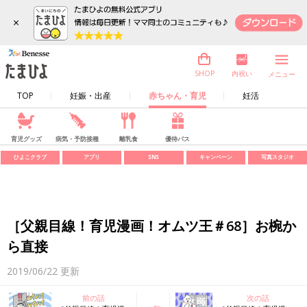
×
内祝い
SHOP
メニュー
TOP
妊娠・出産
赤ちゃん・育児
妊活
育児グッズ
病気・予防接種
離乳食
優待パス
ひよこクラブ
アプリ
SNS
キャンペーン
写真スタジオ
［父親目線！育児漫画！オムツ王＃68］お椀か
ら直接
2019/06/22
更新
前の話
次の話