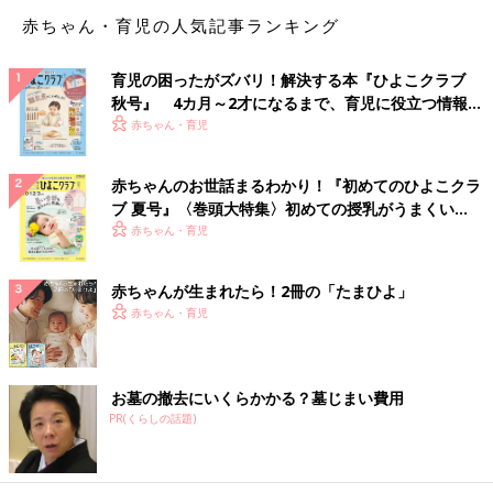
赤ちゃん・育児の人気記事ランキング
離乳食。始めたての頃はなかなかうまく食べられなかったり飲め
なかったり。
育児の困ったがズバリ！解決する本『ひよこクラブ
秋号』 4カ月～2才になるまで、育児に役立つ情報が
お椀でお水を飲ませようとするものの、、
いっぱい！
赤ちゃん・育児
指でパチャパチャッ！！
赤ちゃんのお世話まるわかり！『初めてのひよこクラ
ブ 夏号』〈巻頭大特集〉初めての授乳がうまくい
こ、これは！
く！ おっぱい・ミルクの基本と夏のトラブル 解決テ
赤ちゃん・育児
ク
フィンガーボーーーーールッ！
赤ちゃんが生まれたら！2冊の「たまひよ」
赤ちゃん・育児
フィンガーボール。あれですよ。
高い店でたまーにある
お墓の撤去にいくらかかる？墓じまい費用
指洗うやつ。
PR(くらしの話題)
初めて見た時は飲みそうになりました。