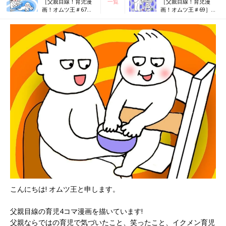
［父親目線！育児漫
一覧
［父親目線！育児漫
画！オムツ王＃67］
画！オムツ王＃69］レ
夫と同じ？！
インコート
こんにちは! オムツ王と申します。
父親目線の育児4コマ漫画を描いています!
父親ならではの育児で気づいたこと、笑ったこと、イクメン育児