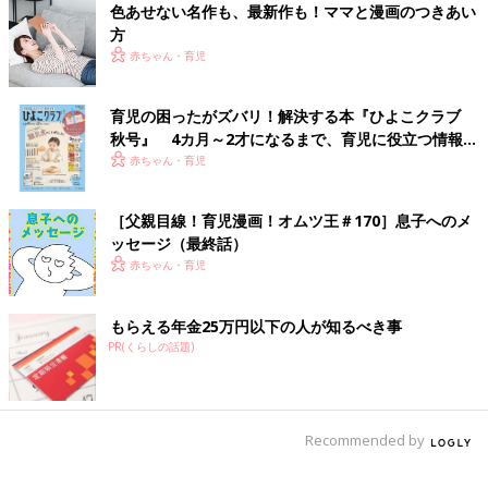
インスタンプ]
色あせない名作も、最新作も！ママと漫画のつきあい
方
赤ちゃん・育児
前の話
次の話
［父親目線！育児漫
一覧
［父親目線！育児漫
画！オムツ王＃67］
画！オムツ王＃69］レ
育児の困ったがズバリ！解決する本『ひよこクラブ
夫と同じ？！
インコート
秋号』 4カ月～2才になるまで、育児に役立つ情報が
いっぱい！
赤ちゃん・育児
［父親目線！育児漫画！オムツ王＃170］息子へのメ
ッセージ（最終話）
赤ちゃん・育児
もらえる年金25万円以下の人が知るべき事
PR(くらしの話題)
Recommended by