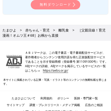
無料ダウンロード
たまひよ
赤ちゃん・育児
離乳食
［父親目線！育児
漫画！オムツ王＃68］お椀から直接
ＡＢＪマークは、この電子書店・電子書籍配信サービスが、
著作権者からコンテンツ使用許諾を得た正規版配信サービス
であることを示す登録商標（登録番号 第11091000号）です。
ABJマークの詳細、ABJマークを掲示しているサービスの一覧
はこちら→
https://aebs.or.jp/
本サイトに掲載されている記事・写真・イラスト等のコンテンツの無断転載を禁じま
す。
たまひよについて
利用規約
ポリシー
医師・専門家一覧
サイトマップ
調査・プレスリリース・メディア掲載
広告のご相談