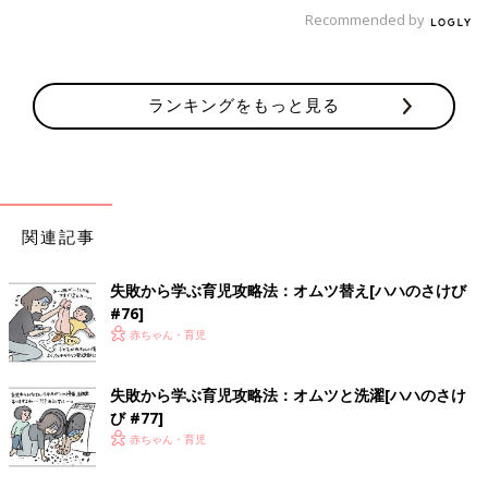
赤ちゃんの頃から
Recommended by
フィンガーボール知ってるとは。
セレブか！！！
ランキングをもっと見る
[オムツ王]
関連記事
失敗から学ぶ育児攻略法：オムツ替え[ハハのさけび
#76]
赤ちゃん・育児
一児の父。イクメン。 わかっているようなわかっていないよう
失敗から学ぶ育児攻略法：オムツと洗濯[ハハのさけ
な父親目線の育児漫画。 共働きの妻をサポートすべく日々奮闘
び #77]
中!
赤ちゃん・育児
インスタグラムはこちら:
@omutsu_oh
オムツ王のラインスタンプが発売されました！！ →[オムツ王ラ