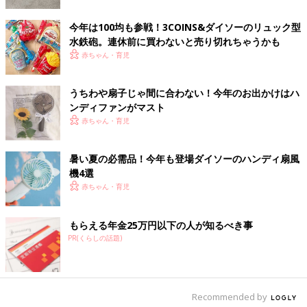
View this post on Instagram
今年は100均も参戦！3COINS&ダイソーのリュック型
水鉄砲。連休前に買わないと売り切れちゃうかも
赤ちゃん・育児
うちわや扇子じゃ間に合わない！今年のお出かけはハ
ンディファンがマスト
赤ちゃん・育児
暑い夏の必需品！今年も登場ダイソーのハンディ扇風
amikaさん(@amkkgram)がシェアした投稿
-
2019年 5月月3日午後7時41分PDT
機4選
赤ちゃん・育児
amikaさん(
@amkkgram
)は、『
3COINS
』で「2WAY ハンディ
ファン」を購入（1,080円）。USB充電式で、風量は3段階に調節
もらえる年金25万円以下の人が知るべき事
でき、卓上・手持ちのどちらも可能です。機能性が高く、ここま
PR(くらしの話題)
で価格を抑えてくれているところはさすが3COINS！
ダイソー
Recommended by