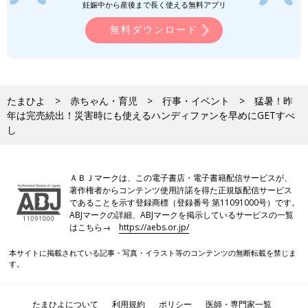
妊娠中から産後まで長く使える無料アプリ
無料ダウンロード
たまひよ
赤ちゃん・育児
行事・イベント
猛暑！昨
年は完売続出！災害時にも使えるハンディファンを早めにGETすべ
し
ＡＢＪマークは、この電子書店・電子書籍配信サービスが、
著作権者からコンテンツ使用許諾を得た正規版配信サービス
であることを示す登録商標（登録番号 第11091000号）です。
ABJマークの詳細、ABJマークを掲示しているサービスの一覧
はこちら→
https://aebs.or.jp/
本サイトに掲載されている記事・写真・イラスト等のコンテンツの無断転載を禁じま
す。
たまひよについて
利用規約
ポリシー
医師・専門家一覧