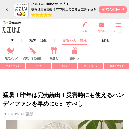
×
内祝い
SHOP
メニュー
TOP
妊娠・出産
赤ちゃん・育児
妊活
育児グッズ
病気・予防接種
離乳食
優待パス
ひよこクラブ
アプリ
SNS
キャンペーン
写真スタジオ
猛暑！昨年は完売続出！災害時にも使えるハン
ディファンを早めにGETすべし
2019/05/30
更新