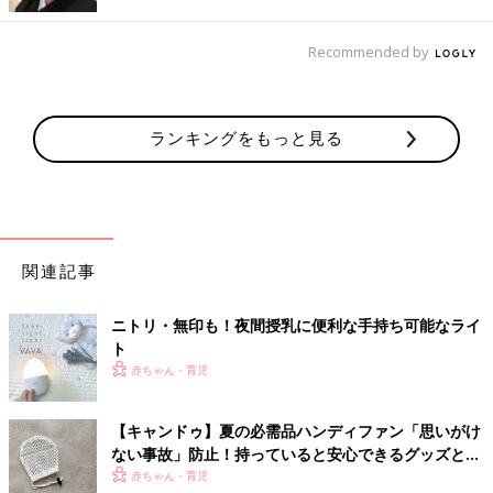
えむ。さん(
@miwa_miwa7
)は、『
ニトリ
』で卓上・手持ちのど
ちらも可能な「充電式ハンディファン」を購入（1,990円）。
Recommended by
USB充電式で、6枚羽根で風量は5段階に調節可能。扇風機として
使用しない時期は、持ち手部分をモバイルバッテリーとして使用
できる優れものなんです！
ランキングをもっと見る
スリーコインズ
関連記事
ニトリ・無印も！夜間授乳に便利な手持ち可能なライ
ト
赤ちゃん・育児
【キャンドゥ】夏の必需品ハンディファン「思いがけ
ない事故」防止！持っていると安心できるグッズと
は？
赤ちゃん・育児