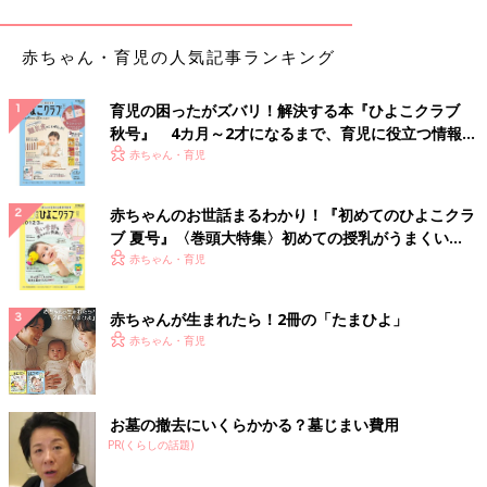
赤ちゃん・育児の人気記事ランキング
育児の困ったがズバリ！解決する本『ひよこクラブ
秋号』 4カ月～2才になるまで、育児に役立つ情報が
いっぱい！
赤ちゃん・育児
View this post on Instagram
赤ちゃんのお世話まるわかり！『初めてのひよこクラ
ブ 夏号』〈巻頭大特集〉初めての授乳がうまくい
く！ おっぱい・ミルクの基本と夏のトラブル 解決テ
赤ちゃん・育児
ク
赤ちゃんが生まれたら！2冊の「たまひよ」
赤ちゃん・育児
お墓の撤去にいくらかかる？墓じまい費用
🇯🇵えむ。さん(@miwa_miwa7)がシェアした投稿
-
2019年 4月月29日午前2時25分PDT
PR(くらしの話題)