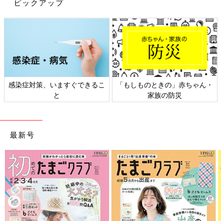
ピックアップ
satsukiさん(@funnytinythings)がシェアした投稿
-
2019年 4月月22日午後9時37分PDT
satsukiさん(
@funnytinythings
)は『ダイソー』で手動タイプのハ
ンディファンを購入（各108円）。キャンディのようなかたちが
かわいいですね！ 手動ならいざというときに充電・電池が必要
感染症対策、いますぐできるこ
「もしものときの」赤ちゃん・
ないので
防災
グッズとしてより重宝しそう。
と
家族の防災
関連：今年は100均も参戦！3COINS&ダイソーのリュック型水鉄
砲。
昨年は台風や地震などで停電した地域もありましたね。災害が起
最新号
きないのが一番ですが、もしものときにハンディファンが役に立
つかもしれません。防災対策としてもぜひチェックしておいてく
ださい。（文・岡本梓）
※記事内容でご紹介している投稿、リンク先は、削除される場合
があります。あらかじめご了承ください。
※記事の内容は記載当時の情報であり、現在と異なる場合があり