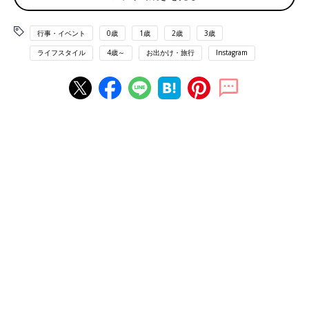
行事・イベント
0歳
1歳
2歳
3歳
ライフスタイル
4歳～
お出かけ・旅行
Instagram
H....Houseさん(@h_o_house)がシェアした投稿
-
2019年 5月月6日午後7時47分PDT
H....Houseさん(
@h_o_house
)が購入したのは、『フランフラン』
の「【扇風機】フレ 2WAY ハンディファン ホワイト」（1,980
円）。充電しておくか、USB電源につなげたままの使用が可能。
風量は弱〜強の5段階に調節可能なのもうれしいポイント！ 卓
上・手持ちのどちらも可能です。
ニトリ