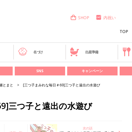
SHOP
内祝い
TOP
き
名づけ
出産準備
SNS
キャンペーン
瀬とまと
[三つ子まみれな毎日＃69]三つ子と遠出の水遊び
69]三つ子と遠出の水遊び
次の話