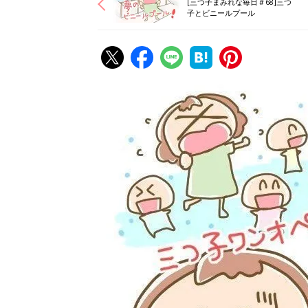
[三つ子まみれな毎日＃68]三つ
子とビニールプール