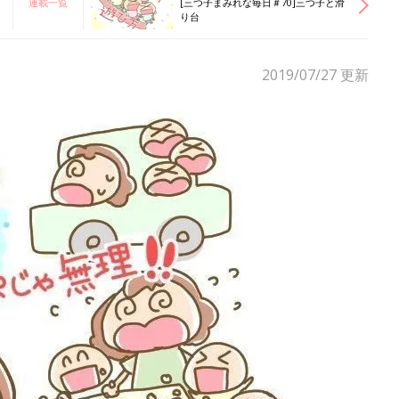
連載一覧
[三つ子まみれな毎日＃70]三つ子と滑
り台
2019/07/27
更新