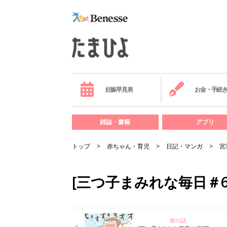
妊娠早見表
お金・手続
雑誌・書籍
アプリ
トップ
赤ちゃん・育児
日記・マンガ
宮
[三つ子まみれな毎日＃
前の話