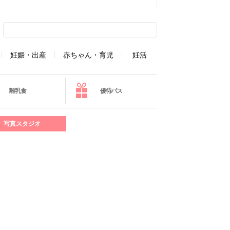
妊娠・出産
赤ちゃん・育児
妊活
離乳食
優待パス
写真スタジオ