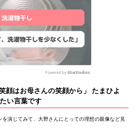
Powered by 
GliaStudios
笑顔はお母さんの笑顔から」 たまひよ
M
u
たい言葉です
t
e
ンを演じてみて、大野さんにとっての理想の親像など見