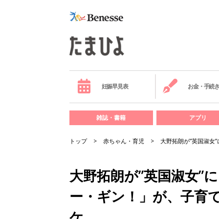
妊娠早見表
お金・手続
雑誌・書籍
アプリ
トップ
赤ちゃん・育児
大野拓朗が”英国淑女
大野拓朗が”英国淑女”
ー・ギン！」が、子育
ケ