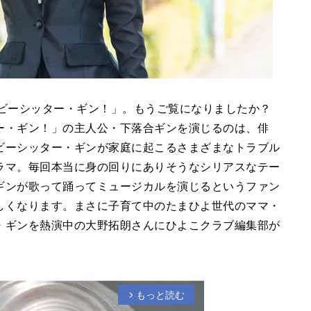
ベビーシッター・ギン！」。もうご覧になりましたか？
ー・ギン！」の主人公・下落合ギンを演じるのは、俳
ビーシッター・ギンが家庭に起こるさまざまなトラブル
ラマ。毎回本当に身の回りにありそうなシリアスなテー
ギンが歌って踊ってミュージカルを演じるというファン
しくなります。まさに子育て中のたまひよ世代のママ・
・ギンを熱演中の大野拓朗さんにひよこクラブ編集部が
もっと読む
arrow_forward_ios