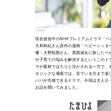
(C)NHK
現在放送中のNHKプレミアムドラマ「
大和和紀さん原作の漫画「ベビーシッタ
優・大野拓朗さん。英国淑女に扮したベ
や子育ての悩みを解決するというこのド
マが題材でほろりと泣かされる一方で、
タジックな場面では、見ている方まで楽
パパが共感できるドラマ。今回は主人公
お話を聞いてみました。