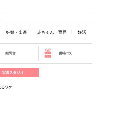
妊娠・出産
赤ちゃん・育児
妊活
離乳食
優待パス
写真スタジオ
れるワケ